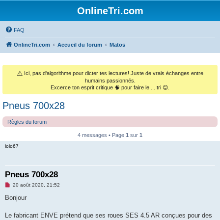
OnlineTri.com
FAQ
OnlineTri.com
Accueil du forum
Matos
⚠️
Ici, pas d'algorithme pour dicter tes lectures! Juste de vrais échanges entre
humains passionnés.
Excerce ton esprit critique 🧠 pour faire le ... tri 😉.
Pneus 700x28
Règles du forum
4 messages • Page
1
sur
1
lolo67
Pneus 700x28
M
20 août 2020, 21:52
e
s
Bonjour
s
a
g
Le fabricant ENVE prétend que ses roues SES 4.5 AR conçues pour des
e