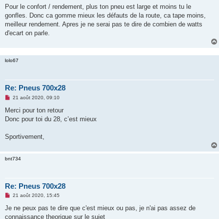
Pour le confort / rendement, plus ton pneu est large et moins tu le
gonfles. Donc ca gomme mieux les défauts de la route, ca tape moins,
meilleur rendement. Apres je ne serai pas te dire de combien de watts
d'ecart on parle.
lolo67
Re: Pneus 700x28
M
21 août 2020, 09:10
e
s
Merci pour ton retour
s
Donc pour toi du 28, c’est mieux
a
g
e
Sportivement,
n
o
n
l
bnt734
u
Re: Pneus 700x28
M
21 août 2020, 15:45
e
s
Je ne peux pas te dire que c'est mieux ou pas, je n'ai pas assez de
s
connaissance theorique sur le sujet
a