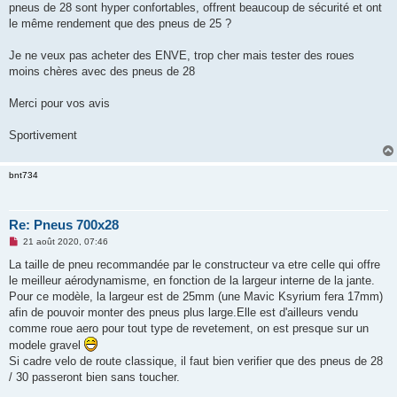
pneus de 28 sont hyper confortables, offrent beaucoup de sécurité et ont
n
o
le même rendement que des pneus de 25 ?
n
l
u
Je ne veux pas acheter des ENVE, trop cher mais tester des roues
moins chères avec des pneus de 28
Merci pour vos avis
Sportivement
bnt734
Re: Pneus 700x28
M
21 août 2020, 07:46
e
s
La taille de pneu recommandée par le constructeur va etre celle qui offre
s
le meilleur aérodynamisme, en fonction de la largeur interne de la jante.
a
g
Pour ce modèle, la largeur est de 25mm (une Mavic Ksyrium fera 17mm)
e
afin de pouvoir monter des pneus plus large.Elle est d'ailleurs vendu
n
o
comme roue aero pour tout type de revetement, on est presque sur un
n
modele gravel
l
u
Si cadre velo de route classique, il faut bien verifier que des pneus de 28
/ 30 passeront bien sans toucher.