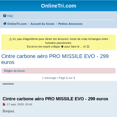
OnlineTri.com
FAQ
OnlineTri.com
Accueil du forum
Petites Annonces
⚠️
Ici, pas d'algorithme pour dicter tes lectures! Juste de vrais échanges entre
humains passionnés.
Excerce ton esprit critique 🧠 pour faire le ... tri 😉.
Cintre carbone aéro PRO MISSILE EVO - 299
euros
Règles du forum
1 message • Page
1
sur
1
mantoine
Cintre carbone aéro PRO MISSILE EVO - 299 euros
M
17 sept. 2020, 03:42
e
s
Bonjour,
s
a