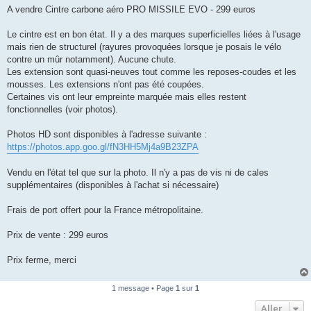
g
A vendre Cintre carbone aéro PRO MISSILE EVO - 299 euros
e
n
o
Le cintre est en bon état. Il y a des marques superficielles liées à l'usage
n
mais rien de structurel (rayures provoquées lorsque je posais le vélo
l
u
contre un mûr notamment). Aucune chute.
Les extension sont quasi-neuves tout comme les reposes-coudes et les
mousses. Les extensions n'ont pas été coupées.
Certaines vis ont leur empreinte marquée mais elles restent
fonctionnelles (voir photos).
Photos HD sont disponibles à l'adresse suivante :
https://photos.app.goo.gl/fN3HH5Mj4a9B23ZPA
Vendu en l'état tel que sur la photo. Il n'y a pas de vis ni de cales
supplémentaires (disponibles à l'achat si nécessaire)
Frais de port offert pour la France métropolitaine.
Prix de vente : 299 euros
Prix ferme, merci
1 message • Page
1
sur
1
Aller