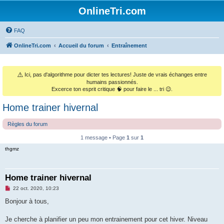
OnlineTri.com
FAQ
OnlineTri.com
Accueil du forum
Entraînement
⚠️
Ici, pas d'algorithme pour dicter tes lectures! Juste de vrais échanges entre
humains passionnés.
Excerce ton esprit critique 🧠 pour faire le ... tri 😉.
Home trainer hivernal
Règles du forum
1 message • Page
1
sur
1
thgmz
Home trainer hivernal
M
22 oct. 2020, 10:23
e
s
Bonjour à tous,
s
a
g
Je cherche à planifier un peu mon entrainement pour cet hiver. Niveau
e