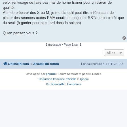
vélo, j'envisage de faire pas mal de home trainer pour un travail de
n
o
qualité.
n
Afin de préparer des S ou M, je me dis qu'il peut être intéressant de
l
u
placer des séances axées PMA courte et longue et SST/tempo plutôt que
du seuil (à garder pour plus tard dans la saison).
Qu'en pensez vous ?
1 message • Page
1
sur
1
Aller
OnlineTri.com
Accueil du forum
Fuseau horaire sur
UTC+01:00
Développé par
phpBB
® Forum Software © phpBB Limited
Traduction française officielle
©
Qiaeru
Confidentialité
|
Conditions