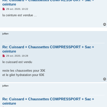
ceinture
M
29 oct. 2020, 10:22
e
s
la ceinture est vendue ...
s
a
g
e
n
o
jullian
n
l
u
Re: Cuissard + Chaussettes COMPRESSPORT + Sac +
ceinture
M
29 oct. 2020, 19:28
e
s
le cuissard est vendu
s
a
g
reste les chaussettes pour 30€
e
et le gilet hydratation pour 60€
n
o
n
l
jullian
u
Re: Cuissard + Chaussettes COMPRESSPORT + Sac +
ceinture