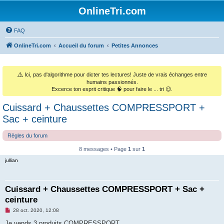
OnlineTri.com
FAQ
OnlineTri.com
Accueil du forum
Petites Annonces
⚠️
Ici, pas d'algorithme pour dicter tes lectures! Juste de vrais échanges entre
humains passionnés.
Excerce ton esprit critique 🧠 pour faire le ... tri 😉.
Cuissard + Chaussettes COMPRESSPORT +
Sac + ceinture
Règles du forum
8 messages • Page
1
sur
1
jullian
Cuissard + Chaussettes COMPRESSPORT + Sac +
ceinture
M
28 oct. 2020, 12:08
e
s
Je vends 3 produits COMPRESSPORT