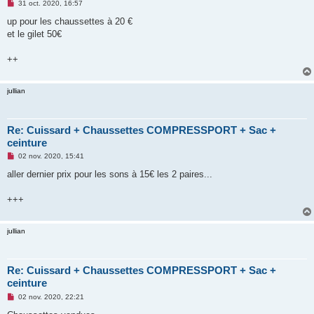
M
31 oct. 2020, 16:57
e
s
up pour les chaussettes à 20 €
s
et le gilet 50€
a
g
e
++
n
o
n
l
jullian
u
Re: Cuissard + Chaussettes COMPRESSPORT + Sac +
ceinture
M
02 nov. 2020, 15:41
e
s
aller dernier prix pour les sons à 15€ les 2 paires...
s
a
g
+++
e
n
o
jullian
n
l
u
Re: Cuissard + Chaussettes COMPRESSPORT + Sac +
ceinture
M
02 nov. 2020, 22:21
e
s