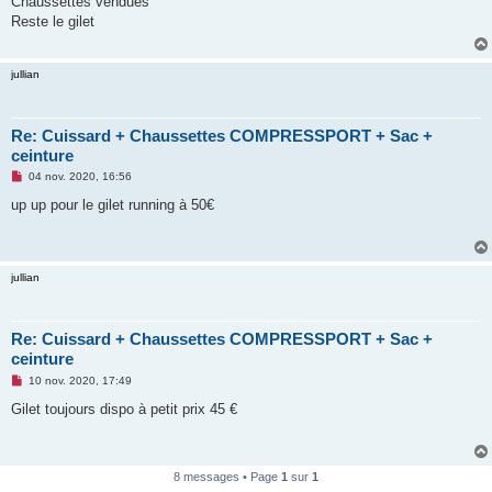
Chaussettes vendues
s
Reste le gilet
a
g
e
n
jullian
o
n
l
u
Re: Cuissard + Chaussettes COMPRESSPORT + Sac +
ceinture
M
04 nov. 2020, 16:56
e
s
up up pour le gilet running à 50€
s
a
g
e
n
jullian
o
n
l
u
Re: Cuissard + Chaussettes COMPRESSPORT + Sac +
ceinture
M
10 nov. 2020, 17:49
e
s
Gilet toujours dispo à petit prix 45 €
s
a
g
e
n
8 messages • Page
1
sur
1
o