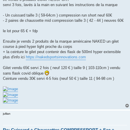
s
servi 3 fois, lavés à la main en suivant les instructions de la marque
a
g
e
- Un cuissard taille 3 ( 59-64cm ) compression run short neuf 60€
n
o
- 2 paires de chaussette mid compression taille 3 ( 42 - 44 ) neuves 60€
n
l
u
le lot pour 65 € + fdp
Ensuite je vends 2 produits de la marque américaine NAKED un gilet
course à pied hyper light proche du corps
+ la ceinture le gilet peut contenir des flask de 500ml hyper extensible
plus d'info ici
https://nakedsportsinnovations.com
Gilet vendu 65€ servi 2 fois ( neuf 120 € ) taille 9 ( 103-110cm ) vendu
sans flask covid oblique
Ceinture vendu 30€ servi 4-5 fois (neuf 50 € ) taille 11 ( 94-98 cm )
jullian
Re: Cuissard + Chaussettes COMPRESSPORT + Sac +