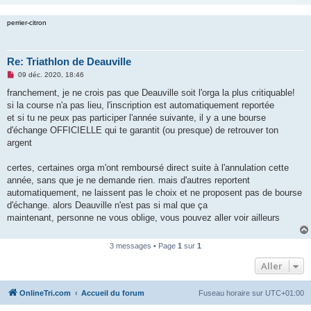
perrier-citron
Re: Triathlon de Deauville
M
09 déc. 2020, 18:46
e
s
franchement, je ne crois pas que Deauville soit l'orga la plus critiquable!
s
si la course n'a pas lieu, l'inscription est automatiquement reportée
a
g
et si tu ne peux pas participer l'année suivante, il y a une bourse
e
d'échange OFFICIELLE qui te garantit (ou presque) de retrouver ton
n
o
argent
n
l
u
certes, certaines orga m'ont remboursé direct suite à l'annulation cette
année, sans que je ne demande rien. mais d'autres reportent
automatiquement, ne laissent pas le choix et ne proposent pas de bourse
d'échange. alors Deauville n'est pas si mal que ça
maintenant, personne ne vous oblige, vous pouvez aller voir ailleurs
3 messages • Page
1
sur
1
Aller
OnlineTri.com
Accueil du forum
Fuseau horaire sur
UTC+01:00