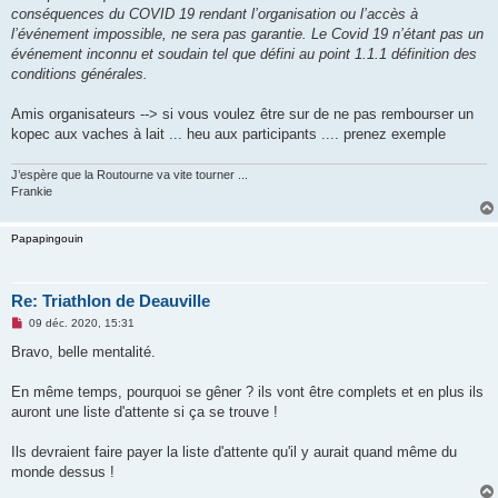
conséquences du COVID 19 rendant l’organisation ou l’accès à
l’événement impossible, ne sera pas garantie. Le Covid 19 n’étant pas un
événement inconnu et soudain tel que défini au point 1.1.1 définition des
conditions générales.
Amis organisateurs --> si vous voulez être sur de ne pas rembourser un
kopec aux vaches à lait ... heu aux participants .... prenez exemple
J’espère que la Routourne va vite tourner ...
Frankie
Papapingouin
Re: Triathlon de Deauville
M
09 déc. 2020, 15:31
e
s
Bravo, belle mentalité.
s
a
g
En même temps, pourquoi se gêner ? ils vont être complets et en plus ils
e
auront une liste d'attente si ça se trouve !
n
o
n
Ils devraient faire payer la liste d'attente qu'il y aurait quand même du
l
u
monde dessus !