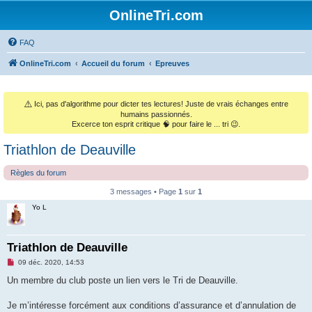
OnlineTri.com
FAQ
OnlineTri.com
Accueil du forum
Epreuves
⚠️
Ici, pas d'algorithme pour dicter tes lectures! Juste de vrais échanges entre
humains passionnés.
Excerce ton esprit critique 🧠 pour faire le ... tri 😉.
Triathlon de Deauville
Règles du forum
3 messages • Page
1
sur
1
Yo L
Triathlon de Deauville
M
09 déc. 2020, 14:53
e
s
Un membre du club poste un lien vers le Tri de Deauville.
s
a
g
Je m’intéresse forcément aux conditions d’assurance et d’annulation de
e