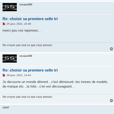
o
n
novass396
l
u
Re: choisir sa premiere selle tri
M
25 janv. 2021, 20:49
e
s
merci pou vos reponses...
s
a
g
e
n
Ne croyez pas tout ce que vous pensez.
o
n
l
novass396
u
Re: choisir sa premiere selle tri
M
28 janv. 2021, 14:44
e
s
Je decouvre un monde dément...c'est démesuré..les tonnes de modele,
s
de marque etc...la folie...c'en est décourageant...
a
g
e
n
Ne croyez pas tout ce que vous pensez.
o
n
l
USAT
u