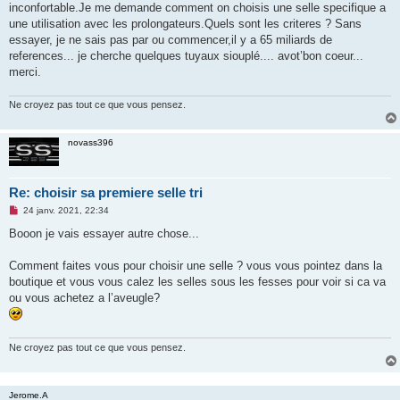
inconfortable.Je me demande comment on choisis une selle specifique a
n
o
une utilisation avec les prolongateurs.Quels sont les criteres ? Sans
n
essayer, je ne sais pas par ou commencer,il y a 65 miliards de
l
u
references... je cherche quelques tuyaux siouplé.... avot’bon coeur...
merci.
Ne croyez pas tout ce que vous pensez.
novass396
Re: choisir sa premiere selle tri
M
24 janv. 2021, 22:34
e
s
Booon je vais essayer autre chose...
s
a
g
Comment faites vous pour choisir une selle ? vous vous pointez dans la
e
boutique et vous vous calez les selles sous les fesses pour voir si ca va
n
o
ou vous achetez a l’aveugle?
n
l
u
Ne croyez pas tout ce que vous pensez.
Jerome.A