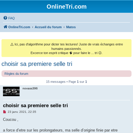
OnlineTri.com
FAQ
OnlineTri.com
Accueil du forum
Matos
⚠️
Ici, pas d'algorithme pour dicter tes lectures! Juste de vrais échanges entre
humains passionnés.
Excerce ton esprit critique 🧠 pour faire le ... tri 😉.
choisir sa premiere selle tri
Règles du forum
15 messages • Page
1
sur
1
novass396
choisir sa premiere selle tri
M
23 janv. 2021, 22:35
e
s
Coucou ,
s
a
g
a force d’etre sur les prolongateurs, ma selle d’origine finie par etre
e