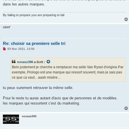
dans les autres marques.
By failing to prepare you are preparing to fail
USAT
Re: choisir sa premiere selle tri
M
03 févr. 2021, 13:50
e
s
s
novass396
a écrit :
a
g
Bein justement je cherche a remplacer ma selle Van Rysel d'origine.Par
e
exemple, Prologo est une marque qui ressort souvent, mais je sais pas
n
o
ce que ca vaut... aaah misère...
n
l
u
tu peux surement retrouver la même selle.
Pour le reste tu auras autant d'avis que de personnes et de modèles.
les marques qui ressortent c'est du marketing.
novass396