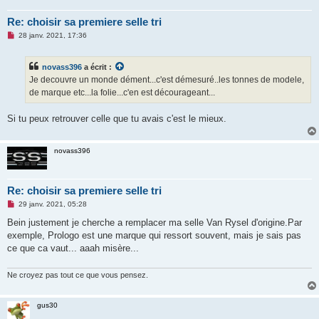
Re: choisir sa premiere selle tri
M
28 janv. 2021, 17:36
e
s
s
novass396
a écrit :
a
g
Je decouvre un monde dément...c'est démesuré..les tonnes de modele,
e
de marque etc...la folie...c'en est décourageant...
n
o
n
Si tu peux retrouver celle que tu avais c'est le mieux.
l
u
novass396
Re: choisir sa premiere selle tri
M
29 janv. 2021, 05:28
e
s
Bein justement je cherche a remplacer ma selle Van Rysel d'origine.Par
s
exemple, Prologo est une marque qui ressort souvent, mais je sais pas
a
g
ce que ca vaut... aaah misère...
e
n
o
Ne croyez pas tout ce que vous pensez.
n
l
u
gus30