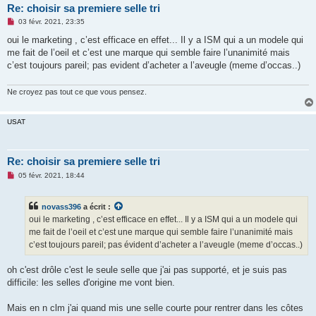
Re: choisir sa premiere selle tri
M
03 févr. 2021, 23:35
e
s
oui le marketing , c’est efficace en effet... Il y a ISM qui a un modele qui
s
me fait de l’oeil et c’est une marque qui semble faire l’unanimité mais
a
g
c’est toujours pareil; pas evident d’acheter a l’aveugle (meme d’occas..)
e
n
o
Ne croyez pas tout ce que vous pensez.
n
l
u
USAT
Re: choisir sa premiere selle tri
M
05 févr. 2021, 18:44
e
s
s
novass396
a écrit :
a
g
oui le marketing , c’est efficace en effet... Il y a ISM qui a un modele qui
e
me fait de l’oeil et c’est une marque qui semble faire l’unanimité mais
n
o
c’est toujours pareil; pas évident d’acheter a l’aveugle (meme d’occas..)
n
l
u
oh c'est drôle c'est le seule selle que j'ai pas supporté, et je suis pas
difficile: les selles d'origine me vont bien.
Mais en n clm j'ai quand mis une selle courte pour rentrer dans les côtes