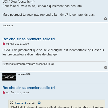
UCI.( D'ou l'essai Ism )
Pour faire du vélo route, j'en vois quasiment pas des ism.
Mais pourquoi tu veux pas reprendre la même? je comprends pas.
Jerome.A
Re: choisir sa premiere selle tri
M
05 févr. 2021, 19:09
e
s
USAT il dit justement que sa selle d origine est inconfortable qd il est sur
s
les prolongateurs d'ou l idée de changer.
a
g
e
n
By failing to prepare you are preparing to fail
o
n
l
novass396
u
Re: choisir sa premiere selle tri
M
05 févr. 2021, 21:36
e
s
s
Jerome.A
a écrit :
a
g
USAT il dit justement que sa selle d origine est inconfortable qd il est sur