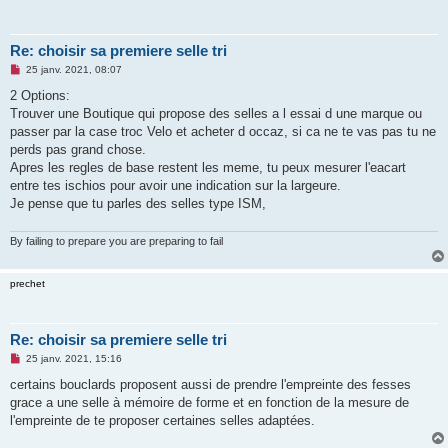
Re: choisir sa premiere selle tri
M
25 janv. 2021, 08:07
e
s
2 Options:
s
Trouver une Boutique qui propose des selles a l essai d une marque ou
a
g
passer par la case troc Velo et acheter d occaz, si ca ne te vas pas tu ne
e
perds pas grand chose.
n
o
Apres les regles de base restent les meme, tu peux mesurer l'eacart
n
entre tes ischios pour avoir une indication sur la largeure.
l
u
Je pense que tu parles des selles type ISM,
By failing to prepare you are preparing to fail
prechet
Re: choisir sa premiere selle tri
M
25 janv. 2021, 15:16
e
s
certains bouclards proposent aussi de prendre l'empreinte des fesses
s
grace a une selle à mémoire de forme et en fonction de la mesure de
a
g
l'empreinte de te proposer certaines selles adaptées.
e
n