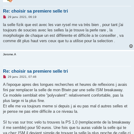
Re: choisir sa premiere selle tri
M
29 janv. 2021, 06:19
e
s
la selle fizik que est avec les van rysel me va très bien , pour tant j'ai
s
toujours de soucies avec les selles la je trouve la perle rare , la
a
g
morphologie de chaque un est différente et difficile a te conseiller , va
e
comme dit plus haut vers ceux que tu a utilise pour la selection .
n
o
n
l
Jerome.A
u
Re: choisir sa premiere selle tri
M
29 janv. 2021, 07:46
e
s
A l'epoque apres des longues recherches et heures de reflexions j avais
s
fini par remplacer la selle de mon Btwin par une selle ISM breakaway.
a
g
Ce modele semblait etre ''polyvalent'': relativement confortable, pas la
e
plus large ni la plus fine.
n
o
Et elle me va toujours meme si depuis j ai eu pas mal d autres selles et
n
je pense ne pas etre difficile a ce niveau la.
l
u
SI tu vas sur troc velo tu trouves la PS 1,0 (remplacente de la breakaway
il me semble) pour 50 euros. Une fois que tu auras valide la selle qui te
va chez ISM il devient simple de trouver la selle la plus proche de celle ci