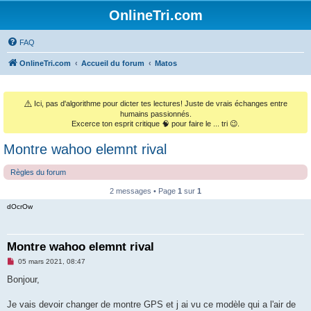
OnlineTri.com
FAQ
OnlineTri.com
Accueil du forum
Matos
⚠️
Ici, pas d'algorithme pour dicter tes lectures! Juste de vrais échanges entre
humains passionnés.
Excerce ton esprit critique 🧠 pour faire le ... tri 😉.
Montre wahoo elemnt rival
Règles du forum
2 messages • Page
1
sur
1
dOcrOw
Montre wahoo elemnt rival
M
05 mars 2021, 08:47
e
s
Bonjour,
s
a
g
Je vais devoir changer de montre GPS et j ai vu ce modèle qui a l'air de
e