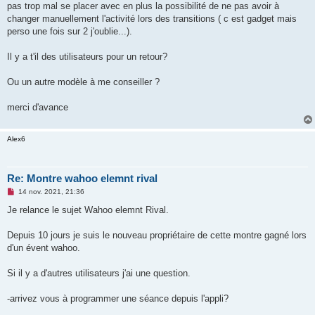
pas trop mal se placer avec en plus la possibilité de ne pas avoir à
n
o
changer manuellement l'activité lors des transitions ( c est gadget mais
n
perso une fois sur 2 j'oublie...).
l
u
Il y a t'il des utilisateurs pour un retour?
Ou un autre modèle à me conseiller ?
merci d'avance
Alex6
Re: Montre wahoo elemnt rival
M
14 nov. 2021, 21:36
e
s
Je relance le sujet Wahoo elemnt Rival.
s
a
g
Depuis 10 jours je suis le nouveau propriétaire de cette montre gagné lors
e
d'un évent wahoo.
n
o
n
Si il y a d'autres utilisateurs j'ai une question.
l
u
-arrivez vous à programmer une séance depuis l'appli?