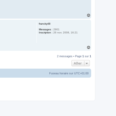
H
a
u
francky48
t
Messages :
2901
Inscription :
26 nov. 2008, 16:21
H
a
u
2 messages • Page
1
sur
1
t
Aller
Fuseau horaire sur
UTC+01:00