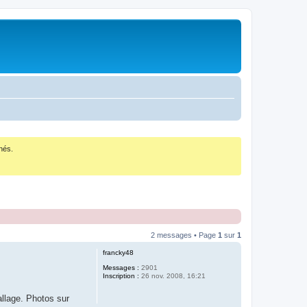
nés.
2 messages • Page
1
sur
1
francky48
Messages :
2901
Inscription :
26 nov. 2008, 16:21
allage. Photos sur