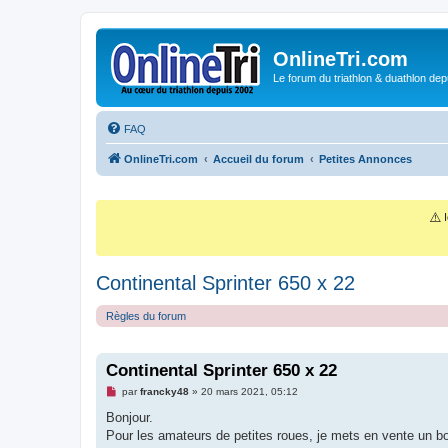
OnlineTri.com
Le forum du triathlon & duathlon dep
FAQ
OnlineTri.com
Accueil du forum
Petites Annonces
⚠️
I
Continental Sprinter 650 x 22
Règles du forum
Continental Sprinter 650 x 22
M
par
francky48
»
20 mars 2021, 05:12
e
s
Bonjour.
s
Pour les amateurs de petites roues, je mets en vente un b
a