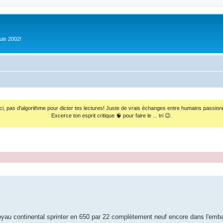
uis 2002!
ci, pas d'algorithme pour dicter tes lectures! Juste de vrais échanges entre humains passion
Excerce ton esprit critique 🧠 pour faire le ... tri 😉.
oyau continental sprinter en 650 par 22 complètement neuf encore dans l'emb