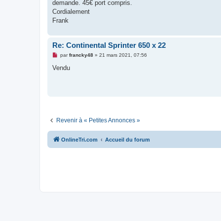
g
demande. 45€ port compris.
e
Cordialement
n
o
Frank
n
l
u
Re: Continental Sprinter 650 x 22
M
par
francky48
»
21 mars 2021, 07:56
e
s
Vendu
s
a
g
e
n
o
n
l
u
Revenir à « Petites Annonces »
OnlineTri.com
Accueil du forum