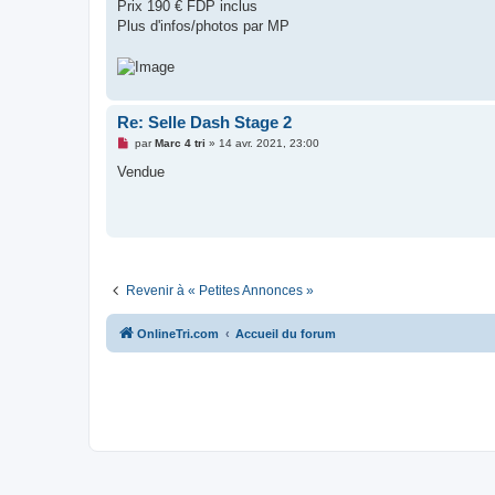
g
Prix 190 € FDP inclus
e
Plus d'infos/photos par MP
n
o
n
l
u
Re: Selle Dash Stage 2
M
par
Marc 4 tri
»
14 avr. 2021, 23:00
e
s
Vendue
s
a
g
e
n
o
n
l
u
Revenir à « Petites Annonces »
OnlineTri.com
Accueil du forum