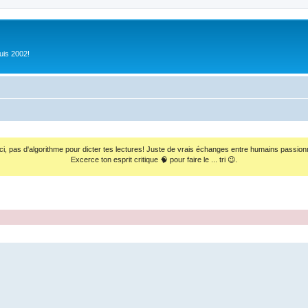
uis 2002!
ci, pas d'algorithme pour dicter tes lectures! Juste de vrais échanges entre humains passion
Excerce ton esprit critique 🧠 pour faire le ... tri 😉.