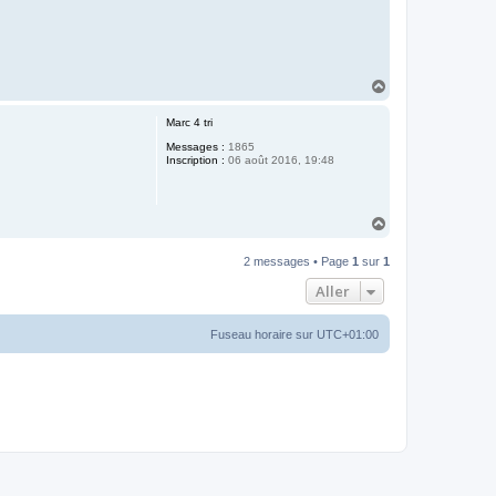
H
a
u
Marc 4 tri
t
Messages :
1865
Inscription :
06 août 2016, 19:48
H
a
u
2 messages • Page
1
sur
1
t
Aller
Fuseau horaire sur
UTC+01:00