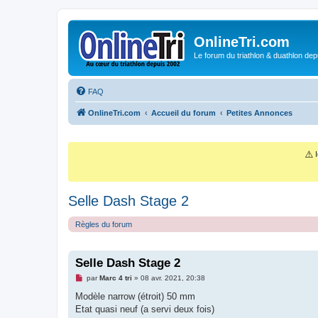
OnlineTri.com
Le forum du triathlon & duathlon dep
FAQ
OnlineTri.com
Accueil du forum
Petites Annonces
⚠️
I
Selle Dash Stage 2
Règles du forum
Selle Dash Stage 2
M
par
Marc 4 tri
»
08 avr. 2021, 20:38
e
s
Modèle narrow (étroit) 50 mm
s
Etat quasi neuf (a servi deux fois)
a