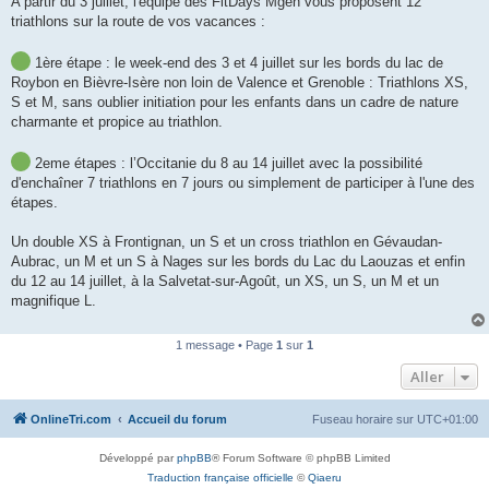
A partir du 3 juillet, l'équipe des FitDays Mgen vous proposent 12
e
triathlons sur la route de vos vacances :
n
o
n
1ère étape : le week-end des 3 et 4 juillet sur les bords du lac de
l
u
Roybon en Bièvre-Isère non loin de Valence et Grenoble : Triathlons XS,
S et M, sans oublier initiation pour les enfants dans un cadre de nature
charmante et propice au triathlon.
2eme étapes : l’Occitanie du 8 au 14 juillet avec la possibilité
d'enchaîner 7 triathlons en 7 jours ou simplement de participer à l'une des
étapes.
Un double XS à Frontignan, un S et un cross triathlon en Gévaudan-
Aubrac, un M et un S à Nages sur les bords du Lac du Laouzas et enfin
du 12 au 14 juillet, à la Salvetat-sur-Agoût, un XS, un S, un M et un
magnifique L.
1 message • Page
1
sur
1
Aller
OnlineTri.com
Accueil du forum
Fuseau horaire sur
UTC+01:00
Développé par
phpBB
® Forum Software © phpBB Limited
Traduction française officielle
©
Qiaeru