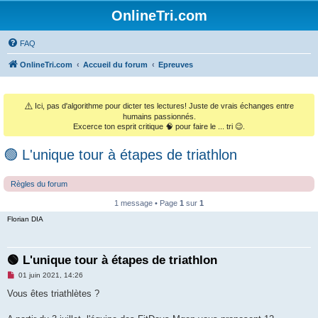
OnlineTri.com
FAQ
OnlineTri.com
Accueil du forum
Epreuves
⚠️
Ici, pas d'algorithme pour dicter tes lectures! Juste de vrais échanges entre
humains passionnés.
Excerce ton esprit critique 🧠 pour faire le ... tri 😉.
🟢 L'unique tour à étapes de triathlon
Règles du forum
1 message • Page
1
sur
1
Florian DIA
🟢 L'unique tour à étapes de triathlon
M
01 juin 2021, 14:26
e
s
Vous êtes triathlètes ?
s
a
g