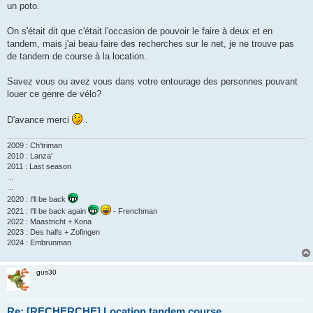
un poto.
n
o
n
On s'était dit que c'était l'occasion de pouvoir le faire à deux et en
l
u
tandem, mais j'ai beau faire des recherches sur le net, je ne trouve pas
de tandem de course à la location.
Savez vous ou avez vous dans votre entourage des personnes pouvant
louer ce genre de vélo?
D'avance merci
.
2009 : Ch'triman
2010 : Lanza'
2011 : Last season
...
...
2020 : I'll be back
2021 : I'll be back again
- Frenchman
2022 : Maastricht + Kona
2023 : Des halfs + Zofingen
2024 : Embrunman
gus30
Re: [RECHERCHE] Location tandem course