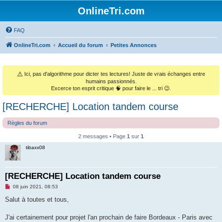
OnlineTri.com
FAQ
OnlineTri.com
Accueil du forum
Petites Annonces
⚠️
Ici, pas d'algorithme pour dicter tes lectures! Juste de vrais échanges entre
humains passionnés.
Excerce ton esprit critique 🧠 pour faire le ... tri 😉.
[RECHERCHE] Location tandem course
Règles du forum
2 messages • Page
1
sur
1
tibaxx08
[RECHERCHE] Location tandem course
M
08 juin 2021, 08:53
e
s
Salut à toutes et tous,
s
a
g
J'ai certainement pour projet l'an prochain de faire Bordeaux - Paris avec
e