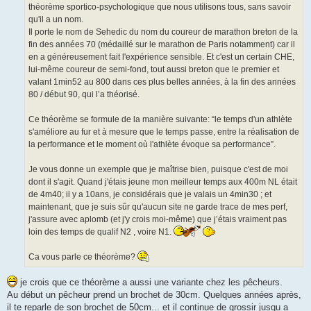
o
théorème sportico-psychologique que nous utilisons tous, sans savoir
n
qu'il a un nom.
l
u
Il porte le nom de Sehedic du nom du coureur de marathon breton de la
fin des années 70 (médaillé sur le marathon de Paris notamment) car il
en a généreusement fait l'expérience sensible. Et c'est un certain CHE,
lui-même coureur de semi-fond, tout aussi breton que le premier et
valant 1min52 au 800 dans ces plus belles années, à la fin des années
80 / début 90, qui l’a théorisé.
Ce théorème se formule de la manière suivante: “le temps d'un athlète
s'améliore au fur et à mesure que le temps passe, entre la réalisation de
la performance et le moment où l'athlète évoque sa performance”.
Je vous donne un exemple que je maîtrise bien, puisque c'est de moi
dont il s'agit. Quand j'étais jeune mon meilleur temps aux 400m NL était
de 4m40; il y a 10ans, je considérais que je valais un 4min30 ; et
maintenant, que je suis sûr qu'aucun site ne garde trace de mes perf,
j'assure avec aplomb (et j'y crois moi-même) que j’étais vraiment pas
loin des temps de qualif N2 , voire N1.
Ca vous parle ce théorème?
je crois que ce théorème a aussi une variante chez les pêcheurs.
Au début un pêcheur prend un brochet de 30cm. Quelques années après,
il te reparle de son brochet de 50cm... et il continue de grossir jusqu a