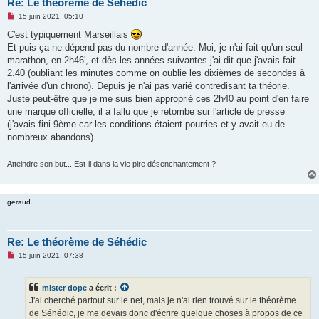
Re: Le théorème de Séhédic
M
15 juin 2021, 05:10
e
s
C'est typiquement Marseillais
s
Et puis ça ne dépend pas du nombre d'année. Moi, je n'ai fait qu'un seul
a
g
marathon, en 2h46', et dès les années suivantes j'ai dit que j'avais fait
e
2.40 (oubliant les minutes comme on oublie les dixièmes de secondes à
n
o
l'arrivée d'un chrono). Depuis je n'ai pas varié contredisant ta théorie.
n
Juste peut-être que je me suis bien approprié ces 2h40 au point d'en faire
l
u
une marque officielle, il a fallu que je retombe sur l'article de presse
(j'avais fini 9ème car les conditions étaient pourries et y avait eu de
nombreux abandons)
Atteindre son but... Est-il dans la vie pire désenchantement ?
geraud
Re: Le théorème de Séhédic
M
15 juin 2021, 07:38
e
s
s
mister dope
a écrit :
a
g
J'ai cherché partout sur le net, mais je n'ai rien trouvé sur le théorème
e
de Séhédic, je me devais donc d'écrire quelque choses à propos de ce
n