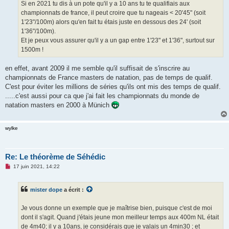
Si en 2021 tu dis à un pote qu'il y a 10 ans tu te qualifiais aux
championnats de france, il peut croire que tu nageais < 20'45" (soit
1'23"/100m) alors qu'en fait tu étais juste en dessous des 24' (soit
1'36"/100m).
Et je peux vous assurer qu'il y a un gap entre 1'23" et 1'36", surtout sur
1500m !
en effet, avant 2009 il me semble qu'il suffisait de s'inscrire au
championnats de France masters de natation, pas de temps de qualif.
C'est pour éviter les millions de séries qu'ils ont mis des temps de qualif.
.....c'est aussi pour ca que j'ai fait les championnats du monde de
natation masters en 2000 à Münich
wylke
Re: Le théorème de Séhédic
M
17 juin 2021, 14:22
e
s
s
mister dope
a écrit :
a
g
e
Je vous donne un exemple que je maîtrise bien, puisque c'est de moi
n
o
dont il s'agit. Quand j'étais jeune mon meilleur temps aux 400m NL était
n
de 4m40; il y a 10ans, je considérais que je valais un 4min30 ; et
l