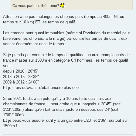
Ca vous parle ce théorème?
Attention à ne pas mélanger les chronos purs (temps au 400m NL ou
temps sur 10 km) ET les temps de qualif.
Les chronos sont quasi immuables (même si l'évolution du matériel peut
faire varier les chronos, à la marge) par contre les temps de qualif, eux,
varient énormément dans le temps.
Si je prends par exemple le temps de qualification aux championnats de
france master sur 1500m en catégorie C4 hommes, les temps de qualif
sont :
depuis 2016 : 20'45"
2013 à 2015 : 23'38"
2009 à 2012 : 24'00"
Et je crois qu'avant, c'était encore plus cool.
Si en 2021 tu dis à un pote qu'il y a 10 ans tu te qualifiais aux
championnats de france, il peut croire que tu nageais < 20'45" (soit
1'23"/100m) alors qu'en fait tu étais juste en dessous des 24' (soit
1'36"/100m).
Et je peux vous assurer qu'il y a un gap entre 1'23" et 1'36", surtout sur
1500m !