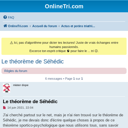
OnlineTri.com
FAQ
OnlineTri.com
Accueil du forum
Actus et potins triathlétiques (et le monde sportif général)
⚠️
Ici, pas d'algorithme pour dicter tes lectures! Juste de vrais échanges entre
humains passionnés.
Excerce ton esprit critique 🧠 pour faire le ... tri 😉.
Le théorème de Séhédic
Règles du forum
6 messages • Page
1
sur
1
mister dope
Le théorème de Séhédic
M
14 juin 2021, 22:04
e
s
J'ai cherché partout sur le net, mais je n'ai rien trouvé sur le théorème de
s
Séhédic, je me devais donc d'écrire quelque choses à propos de ce
a
g
théorème sportico-psychologique que nous utilisons tous, sans savoir
e