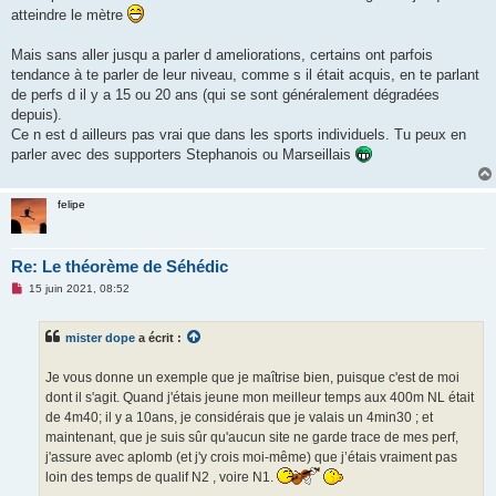
atteindre le mètre
Mais sans aller jusqu a parler d ameliorations, certains ont parfois
tendance à te parler de leur niveau, comme s il était acquis, en te parlant
de perfs d il y a 15 ou 20 ans (qui se sont généralement dégradées
depuis).
Ce n est d ailleurs pas vrai que dans les sports individuels. Tu peux en
parler avec des supporters Stephanois ou Marseillais
felipe
Re: Le théorème de Séhédic
M
15 juin 2021, 08:52
e
s
s
mister dope
a écrit :
a
g
e
Je vous donne un exemple que je maîtrise bien, puisque c'est de moi
n
o
dont il s'agit. Quand j'étais jeune mon meilleur temps aux 400m NL était
n
de 4m40; il y a 10ans, je considérais que je valais un 4min30 ; et
l
u
maintenant, que je suis sûr qu'aucun site ne garde trace de mes perf,
j'assure avec aplomb (et j'y crois moi-même) que j’étais vraiment pas
loin des temps de qualif N2 , voire N1.