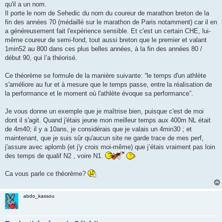
qu'il a un nom.
n
o
Il porte le nom de Sehedic du nom du coureur de marathon breton de la
n
fin des années 70 (médaillé sur le marathon de Paris notamment) car il en
l
u
a généreusement fait l'expérience sensible. Et c'est un certain CHE, lui-
même coureur de semi-fond, tout aussi breton que le premier et valant
1min52 au 800 dans ces plus belles années, à la fin des années 80 /
début 90, qui l’a théorisé.
Ce théorème se formule de la manière suivante: “le temps d'un athlète
s'améliore au fur et à mesure que le temps passe, entre la réalisation de
la performance et le moment où l'athlète évoque sa performance”.
Je vous donne un exemple que je maîtrise bien, puisque c'est de moi
dont il s'agit. Quand j'étais jeune mon meilleur temps aux 400m NL était
de 4m40; il y a 10ans, je considérais que je valais un 4min30 ; et
maintenant, que je suis sûr qu'aucun site ne garde trace de mes perf,
j'assure avec aplomb (et j'y crois moi-même) que j’étais vraiment pas loin
des temps de qualif N2 , voire N1.
Ca vous parle ce théorème?
abdo_kassou