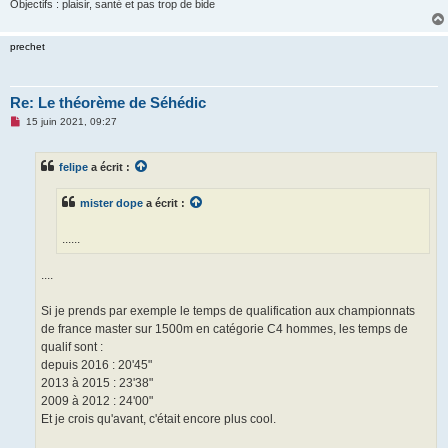
Objectifs : plaisir, santé et pas trop de bide
prechet
Re: Le théorème de Séhédic
M
15 juin 2021, 09:27
e
s
s
felipe
a écrit :
a
g
e
mister dope
a écrit :
n
o
n
......
l
u
....
Si je prends par exemple le temps de qualification aux championnats
de france master sur 1500m en catégorie C4 hommes, les temps de
qualif sont :
depuis 2016 : 20'45"
2013 à 2015 : 23'38"
2009 à 2012 : 24'00"
Et je crois qu'avant, c'était encore plus cool.