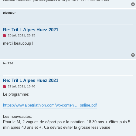
Dernière modification par
HotPyrénées
le 16 juil. 2021, 15:13, modifié 3 fois.
triporteur
Re: Tril L Alpes Huez 2021
M
20 juil. 2021, 20:15
e
s
merci beaucoup !!
s
a
g
e
n
bnt734
o
n
l
u
Re: Tril L Alpes Huez 2021
M
27 juil. 2021, 10:40
e
s
Le programme:
s
a
g
https://www.alpetriathlon.com/wp-conten ... online.pdf
e
n
o
Les nouveautés:
n
Pour le M, 2 vagues de départ pour la natation: 18-39 ans + élites puis 5
l
u
min apres 40 ans et +. Ca devrait eviter la grosse lessiveuse