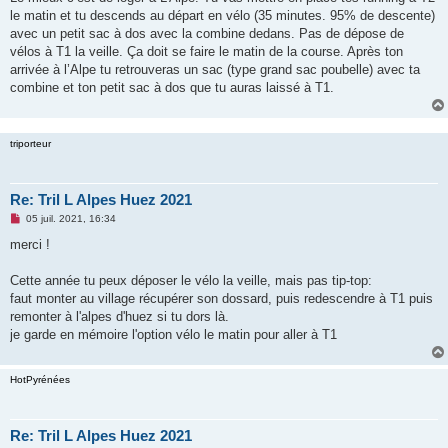
le matin et tu descends au départ en vélo (35 minutes. 95% de descente)
avec un petit sac à dos avec la combine dedans. Pas de dépose de
vélos à T1 la veille. Ça doit se faire le matin de la course. Après ton
arrivée à l’Alpe tu retrouveras un sac (type grand sac poubelle) avec ta
combine et ton petit sac à dos que tu auras laissé à T1.
triporteur
Re: Tril L Alpes Huez 2021
M
05 juil. 2021, 16:34
e
s
merci !
s
a
g
Cette année tu peux déposer le vélo la veille, mais pas tip-top:
e
faut monter au village récupérer son dossard, puis redescendre à T1 puis
n
o
remonter à l'alpes d'huez si tu dors là.
n
je garde en mémoire l'option vélo le matin pour aller à T1
l
u
HotPyrénées
Re: Tril L Alpes Huez 2021