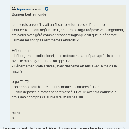
s
s
triporteur
a écrit :
a
g
Bonjour tout le monde
e
n
o
je ne crois pas qu'il y ait un fil sur le sujet, alors je l'inaugure.
n
Pour ceux qui ont déjà fait le L, en terme d'orga (dépose vélo, logement,
l
u
etc) vous avez géré comment l'aspect logistique vu que le départ et
l'arrivée ne sont pas aux mêmes endroits ?
Hébergement:
- Hébergement coté départ, puis redescente au départ après la course
avec le matos (y'a un bus, ou qqch) ?
- Hébergement coté arrivée, avec descente en bus avec le matos le
matin?
orga T1 T2:
- on dépose tout à T1 et un bus monte les affaires à T2 ?
- il faut déposer le matos séparément à T1 et T2 avant la course? je
crois avoir compris ça sur le site, mais pas sur
merci
a+
Le mieux c’est de loger à L’Alpe. Tu vas mettre en place tes running à T2