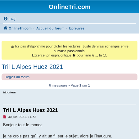
OnlineTri.com
FAQ
OnlineTri.com
Accueil du forum
Epreuves
⚠️
Ici, pas d'algorithme pour dicter tes lectures! Juste de vrais échanges entre
humains passionnés.
Excerce ton esprit critique 🧠 pour faire le ... tri 😉.
Tril L Alpes Huez 2021
Règles du forum
6 messages • Page
1
sur
1
triporteur
Tril L Alpes Huez 2021
M
30 juin 2021, 14:53
e
s
Bonjour tout le monde
s
a
g
je ne crois pas qu'il y ait un fil sur le sujet, alors je l'inaugure.
e