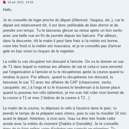
M
16 juil. 2021, 15:04
e
s
Hello,
s
a
g
Je te conseille de loger proche du départ (Allemont, Vaujany, etc.), car le
e
départ est relativement tôt, il est donc préférable de bien dormir et de
n
o
prendre son temps. Tu te laisseras glisser au retour après un bon ravito
n
avec une belle vue en fin de journée depuis les balcons. Par ailleurs,
l
u
dans la descente, tôt le matin il peut faire frais si la météo est bonne,
voire très froid si la météo est mauvaise, et je te conseille pas d'arriver
gelé en bas sinon tu risques de le regretter.
La veille tu vas récupérer ton dossard à l'arrivée. On va te donner un sac
de T1 dans lequel tu mettras tes affaires de nat et celui-ci sera remonté
par l'organisation à l'arrivée et tu le récupéreras après la course quand tu
rendras la puce. Par ailleurs, quand tu récupèreras ton dossard, tu
laisseras le sac T2 avec tes affaires de CAP (chaussures, ravito,
casquette, etc.) à l'orga et tu le trouvera le lendemain à la bonne place
quand tu poseras ton vélo (attention, je me suis fait voler mon bonnet de
la course à T1 et mes 2 bidons de la course à T2...).
Le matin de la course, tu déposes le vélo à l'avance dans le parc, tu
prends le temps de te préparer sans stress, puis tu vas te mouiller 10 min
avant le départ. Attention, à mon avis, l'eau va être très froide cette
année avec la météo du moment (j'habite à Grenoble). Je te conseille
donc de te faire prêter, voire d'acheter une cagoule en néoprène. Tu