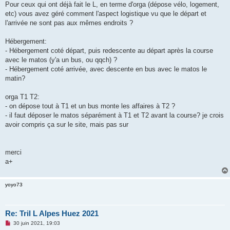
Pour ceux qui ont déjà fait le L, en terme d'orga (dépose vélo, logement,
n
o
etc) vous avez géré comment l'aspect logistique vu que le départ et
n
l'arrivée ne sont pas aux mêmes endroits ?
l
u
Hébergement:
- Hébergement coté départ, puis redescente au départ après la course
avec le matos (y'a un bus, ou qqch) ?
- Hébergement coté arrivée, avec descente en bus avec le matos le
matin?
orga T1 T2:
- on dépose tout à T1 et un bus monte les affaires à T2 ?
- il faut déposer le matos séparément à T1 et T2 avant la course? je crois
avoir compris ça sur le site, mais pas sur
merci
a+
yoyo73
Re: Tril L Alpes Huez 2021
M
30 juin 2021, 19:03
e