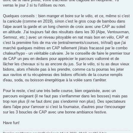
verras le jour J si tu l'utilises ou non.
Quelques conseils : bien manger et boire sur le vélo, et ce, même si c'est
la canicule (comme en 2019), sinon c'est le gros coup de bambou dans
l'alpe avant la garde et un long chemin de croix avec une CAP au soleil
en altitude. J'ai toujours fait des résultats dans les 30 (Alpe, Ventouxman,
Semnoz, etc.) avec un niveau pitoyable en nat mais bon en vélo, CAP et
c'est la première fois de ma vie (entraînements/courses, tri/trail) que j'ai
marché quelques mètres en CAP tellement j'étais fracassé par le combo
chaleur/hypo - un véritable calvaire. Je te conseille de faire le premier tour
de CAP un peu en dedans pour apprécier le parcours vallonné et de
lâcher les chevaux si tu as encore du jus. Sur le vélo, si tu as deux vieux
bidons, alors n'hésite pas à les prendre, comme ca tu pourras les jeter
aux ravitos et tu récupèreras des bidons officiels de la course remplis
d'eau, soda, ou boisson énergétique à la volée sans t'arrêter.
Pour le reste, c'est une très belle course, bien organisée, avec un
parcours exigeant (il ne faut pas s'enflammer dans les bosses) mais pas
trop non plus (il ne faut donc pas s'endormir non plus). Des spectateurs
dans l'alpe pour t'arroser si c'est la fournaise, d'autres pour t'encourager
sur les 3 boucles de CAP avec une bonne ambiance festive.
Have fun!