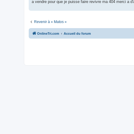
g
a vendre pour que je puisse faire revivre ma 404 merci a d
e
n
o
n
l
Revenir à « Matos »
u
OnlineTri.com
Accueil du forum