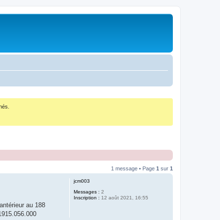
nés.
1 message • Page
1
sur
1
jcm003
Messages :
2
Inscription :
12 août 2021, 16:55
antérieur au 188
1.1915.056.000