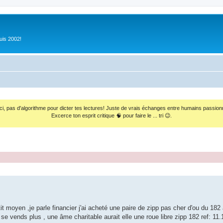
uis 2002!
ci, pas d'algorithme pour dicter tes lectures! Juste de vrais échanges entre humains passion
Excerce ton esprit critique 🧠 pour faire le ... tri 😉.
 moyen ,je parle financier j'ai acheté une paire de zipp pas cher d'ou du 182 
e se vends plus , une âme charitable aurait elle une roue libre zipp 182 ref: 1