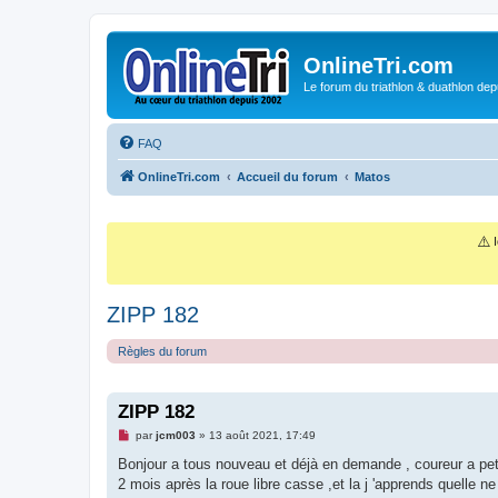
OnlineTri.com
Le forum du triathlon & duathlon dep
FAQ
OnlineTri.com
Accueil du forum
Matos
⚠️
I
ZIPP 182
Règles du forum
ZIPP 182
M
par
jcm003
»
13 août 2021, 17:49
e
s
Bonjour a tous nouveau et déjà en demande , coureur a petit
s
2 mois après la roue libre casse ,et la j 'apprends quelle n
a