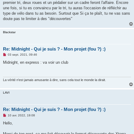
premier tri, deux roues et un pédalier sur un cadre feront l'affaire. Encore
une fois, si tu es convaincu par le tri, tu auras l'occasion de réfléchir au
type de vélo dans tu as besoin. Surtout que Si ça te plaît, tu ne vas sans
doute pas te limiter à des "découvertes"
Blackstar
Re: Midnight - Qui je suis ? - Mon projet (fou ?) :)
M
03 sept. 2021, 09:46
e
s
Midnight, en express : va voir un club
s
a
g
e
n
La vérité n'est jamais amusante à dire, sans cela tout le monde la dirait.
o
n
l
LAVI
u
Re: Midnight - Qui je suis ? - Mon projet (fou ?) :)
M
10 avr. 2022, 19:08
e
s
Hello,
s
a
g
Merci de ton post, ca me fait découvrir le format découverte des Xterra.