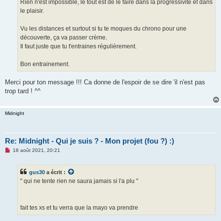
Rien n'est impossible, le tout est de le faire dans la progressivité et dans
le plaisir.
Vu les distances et surtout si tu te moques du chrono pour une
découverte, ça va passer crème.
Il faut juste que tu t'entraines régulièrement.
Bon entrainement.
Merci pour ton message !!! Ca donne de l'espoir de se dire 'il n'est pas
trop tard ! ^^
Midnight
Re: Midnight - Qui je suis ? - Mon projet (fou ?) :)
M
18 août 2021, 20:21
e
s
s
gus30
a écrit :
a
g
" qui ne tente rien ne saura jamais si l'a plu "
e
n
o
n
fait tes xs et tu verra que la mayo va prendre
l
u