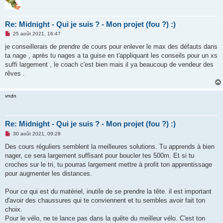
Re: Midnight - Qui je suis ? - Mon projet (fou ?) :)
M
25 août 2021, 16:47
e
s
je conseillerais de prendre de cours pour enlever le max des défauts dans
s
ta nage , après tu nages a ta guise en t'appliquant les conseils pour un xs
a
g
suffi largement , le coach c'est bien mais il ya beaucoup de vendeur des
e
rêves .
n
o
n
l
vndn
u
Re: Midnight - Qui je suis ? - Mon projet (fou ?) :)
M
30 août 2021, 09:28
e
s
Des cours réguliers semblent la meilleures solutions. Tu apprends à bien
s
nager, ce sera largement suffisant pour boucler tes 500m. Et si tu
a
g
croches sur le tri, tu pourras largement mettre à profit ton apprentissage
e
pour augmenter les distances.
n
o
n
Pour ce qui est du matériel, inutile de se prendre la tête. il est important
l
u
d'avoir des chaussures qui te conviennent et tu sembles avoir fait ton
choix.
Pour le vélo, ne te lance pas dans la quête du meilleur vélo. C'est ton