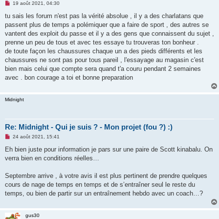
M
19 août 2021, 04:30
e
s
tu sais les forum n'est pas la vérité absolue , il y a des charlatans que
s
passent plus de temps a polémiquer que a faire de sport , des autres se
a
g
vantent des exploit du passe et il y a des gens que connaissent du sujet ,
e
prenne un peu de tous et avec tes essaye tu trouveras ton bonheur .
n
o
de toute façon les chaussures chaque un a des pieds différents et les
n
chaussures ne sont pas pour tous pareil , l'essayage au magasin c'est
l
u
bien mais celui que compte sera quand t'a couru pendant 2 semaines
avec . bon courage a toi et bonne preparation
Midnight
Re: Midnight - Qui je suis ? - Mon projet (fou ?) :)
M
24 août 2021, 15:41
e
s
Eh bien juste pour information je pars sur une paire de Scott kinabalu. On
s
verra bien en conditions réelles…
a
g
e
Septembre arrive , à votre avis il est plus pertinent de prendre quelques
n
o
cours de nage de temps en temps et de s’entraîner seul le reste du
n
temps, ou bien de partir sur un entraînement hebdo avec un coach…?
l
u
gus30