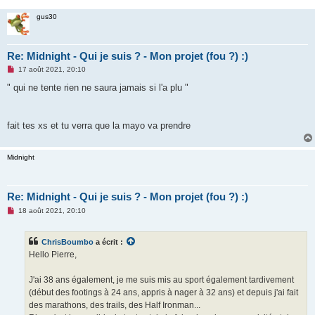
gus30
Re: Midnight - Qui je suis ? - Mon projet (fou ?) :)
M
17 août 2021, 20:10
e
s
" qui ne tente rien ne saura jamais si l'a plu "
s
a
g
e
fait tes xs et tu verra que la mayo va prendre
n
o
n
l
Midnight
u
Re: Midnight - Qui je suis ? - Mon projet (fou ?) :)
M
18 août 2021, 20:10
e
s
s
ChrisBoumbo
a écrit :
a
g
Hello Pierre,
e
n
o
J'ai 38 ans également, je me suis mis au sport également tardivement
n
(début des footings à 24 ans, appris à nager à 32 ans) et depuis j'ai fait
l
u
des marathons, des trails, des Half Ironman...