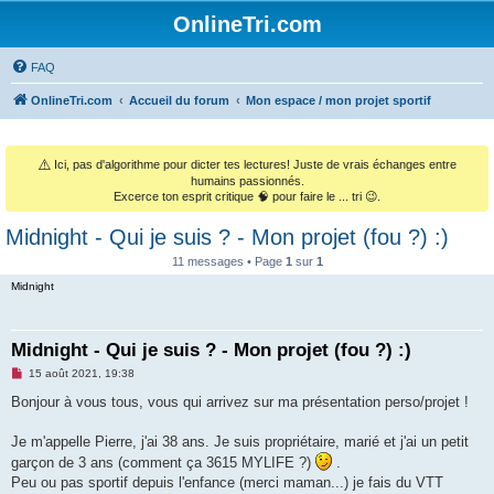
OnlineTri.com
FAQ
OnlineTri.com
Accueil du forum
Mon espace / mon projet sportif
⚠️
Ici, pas d'algorithme pour dicter tes lectures! Juste de vrais échanges entre
humains passionnés.
Excerce ton esprit critique 🧠 pour faire le ... tri 😉.
Midnight - Qui je suis ? - Mon projet (fou ?) :)
11 messages • Page
1
sur
1
Midnight
Midnight - Qui je suis ? - Mon projet (fou ?) :)
M
15 août 2021, 19:38
e
s
Bonjour à vous tous, vous qui arrivez sur ma présentation perso/projet !
s
a
g
Je m'appelle Pierre, j'ai 38 ans. Je suis propriétaire, marié et j'ai un petit
e
garçon de 3 ans (comment ça 3615 MYLIFE ?)
.
n
o
Peu ou pas sportif depuis l'enfance (merci maman...) je fais du VTT
n