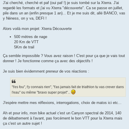
J'ai cherché, cherché et paf (oui paf !) je suis tombé sur la Xterra. J'ai
regardé les formats et j'ai vu Xterra "découverte". Ca se passe en juillet,
pile dans un an (enfin presque 1 an)... Et je me suis dit, allé BANCO, vas
y Néness, on y va, DEFI !
Alors voilà mon projet: Xterra Découverte
500 mètres de nage
20 Km de VTT
5Km de trail
Ça semble impossible ? Vous avez raison ! C'est pour ça que je vais tout
donner ! Je fonctionne comme ça avec des objectifs !
Je suis bien évidemment preneur de vos réactions :
"t'es fou", t'y connais rien", "t'as jamais fait de triathlon tu vas crever dans
l'eau" ou même "bravo super projet"...
J'espère mettre mes réflexions, interrogations, choix de matos ici etc...
Ah et pour info, mon bike actuel c'est un Canyon spectral de 2014, 140
de débattement à l'avant, pas forcément le bon VTT pour la Xterra mais
ça c'est un autre sujet !