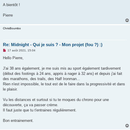
A bientôt !
Pierre
ChrisBoumbo
Re: Midnight - Qui je suis ? - Mon projet (fou ?) :)
M
17 août 2021, 15:04
e
s
Hello Pierre,
s
a
g
J'ai 38 ans également, je me suis mis au sport également tardivement
e
(début des footings à 24 ans, appris à nager à 32 ans) et depuis j'ai fait
n
o
des marathons, des trails, des Half Ironman...
n
Rien n'est impossible, le tout est de le faire dans la progressivité et dans
l
u
le plaisir.
Vu les distances et surtout si tu te moques du chrono pour une
découverte, ça va passer crème.
Il faut juste que tu t'entraines régulièrement.
Bon entrainement.