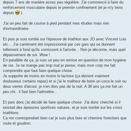
depuis 7 ans de manière assez peu régulière. J'ai commencé à faire du
l
u
renforcement musculaire depuis le premier confinement (et je m'y tiens
depuis
).
J'ai un peu fait de course à pied pendant mes études mais rien
d'extraordinaire.
Et puis je suis tombé sur l'épreuve de triathlon aux JO avec Vincent Luis
etc... J'ai carrément été impressionné par ces gars qui se donnent
tellement à fond qu'ils vomissent à l'arrivée... Non je déconne, mais quel
dépassement de soi. Wow !
En parallèle de ça, je suis un peu en remise en question de mon hygiène
de vie. Je ne mange pas trop mal je pense, mais mon corp me fait
comprendre que faut faire quelque chose.
Je supporte de moins en moins le lactose (ça devient vraiment
douloureux certains repas) et si j'ai le malheur de boire un coca le soir ou
deux verres d'alcool, je n'en dors pas de la nuit. A 38 ans ça me fait un
peu chi.. il faut bien l'admettre...
Et puis donc j'ai décidé de faire quelque chose. J'ai donc cherché si il
existait des épreuves sportives natures, et je suis tombé sur les cross
triathlons.
Ca me correspondrait bien car je suis plus bois et chemins forestiers que
route et goudron.