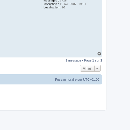
Messages :
2728
Inscription :
12 avr. 2007, 19:31
Localisation :
92
H
a
1 message • Page
1
sur
1
u
t
Aller
Fuseau horaire sur
UTC+01:00