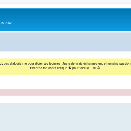
uis 2002!
ci, pas d'algorithme pour dicter tes lectures! Juste de vrais échanges entre humains passion
Excerce ton esprit critique 🧠 pour faire le ... tri 😉.