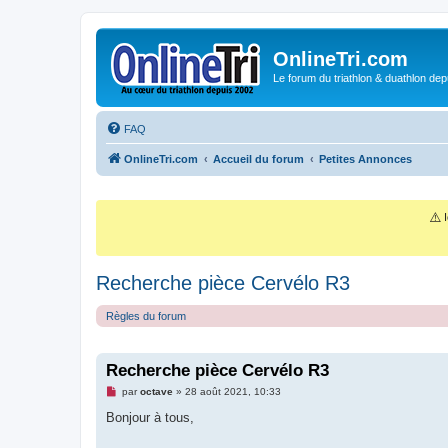
OnlineTri.com
Le forum du triathlon & duathlon dep
FAQ
OnlineTri.com
Accueil du forum
Petites Annonces
⚠️
I
Recherche pièce Cervélo R3
Règles du forum
Recherche pièce Cervélo R3
M
par
octave
»
28 août 2021, 10:33
e
s
Bonjour à tous,
s
a