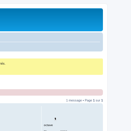
nés.
1 message • Page
1
sur
1
octave