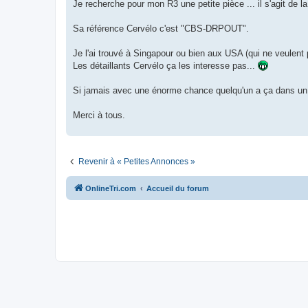
g
Je recherche pour mon R3 une petite pièce ... il s'agit de 
e
n
o
Sa référence Cervélo c'est "CBS-DRPOUT".
n
l
u
Je l'ai trouvé à Singapour ou bien aux USA (qui ne veulent 
Les détaillants Cervélo ça les interesse pas...
Si jamais avec une énorme chance quelqu'un a ça dans un ti
Merci à tous.
Revenir à « Petites Annonces »
OnlineTri.com
Accueil du forum