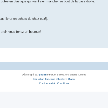
la butée en plastique qui vient s'emmancher au bout de la base droite.
pas livrer en dehors de chez eux!).
roir, vous feriez un heureux!
Développé par
phpBB
® Forum Software © phpBB Limited
Traduction française officielle
©
Qiaeru
Confidentialité
|
Conditions