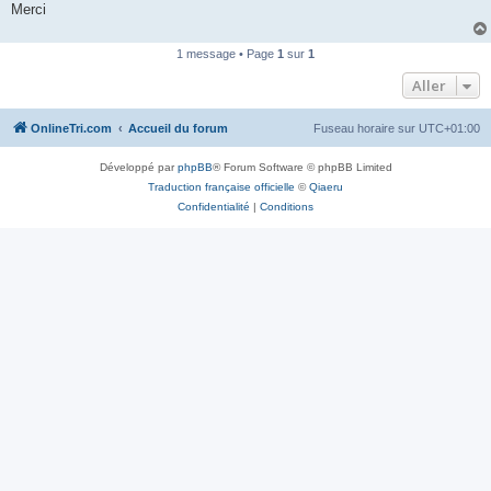
Merci
n
o
n
l
1 message • Page
1
sur
1
u
Aller
OnlineTri.com
Accueil du forum
Fuseau horaire sur
UTC+01:00
Développé par
phpBB
® Forum Software © phpBB Limited
Traduction française officielle
©
Qiaeru
Confidentialité
|
Conditions