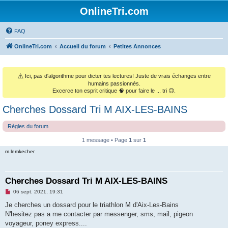
OnlineTri.com
FAQ
OnlineTri.com
Accueil du forum
Petites Annonces
⚠️
Ici, pas d'algorithme pour dicter tes lectures! Juste de vrais échanges entre
humains passionnés.
Excerce ton esprit critique 🧠 pour faire le ... tri 😉.
Cherches Dossard Tri M AIX-LES-BAINS
Règles du forum
1 message • Page
1
sur
1
m.lemkecher
Cherches Dossard Tri M AIX-LES-BAINS
M
06 sept. 2021, 19:31
e
s
Je cherches un dossard pour le triathlon M d'Aix-Les-Bains
s
N'hesitez pas a me contacter par messenger, sms, mail, pigeon
a
g
voyageur, poney express....
e