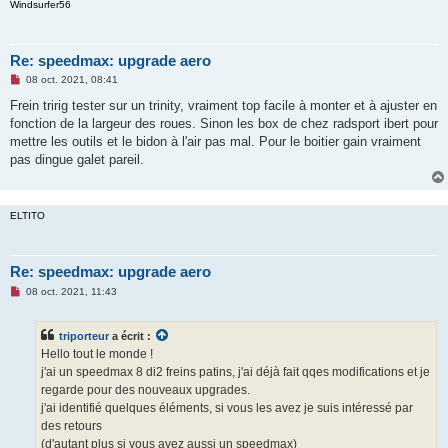
Windsurfer56
Re: speedmax: upgrade aero
M
08 oct. 2021, 08:41
e
s
Frein tririg tester sur un trinity, vraiment top facile à monter et à ajuster en
s
fonction de la largeur des roues. Sinon les box de chez radsport ibert pour
a
g
mettre les outils et le bidon à l'air pas mal. Pour le boitier gain vraiment
e
pas dingue galet pareil.
n
o
n
l
u
ELTITO
Re: speedmax: upgrade aero
M
08 oct. 2021, 11:43
e
s
s
triporteur
a écrit :
a
g
Hello tout le monde !
e
j'ai un speedmax 8 di2 freins patins, j'ai déjà fait qqes modifications et je
n
o
regarde pour des nouveaux upgrades.
n
j'ai identifié quelques éléments, si vous les avez je suis intéressé par
l
u
des retours
(d'autant plus si vous avez aussi un speedmax)