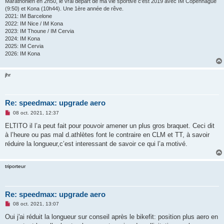
Marathonien en 2h50, le vrai départ de ma vie sportive c’est 2019 avec IM Copenhague
(9:50) et Kona (10h44). Une 1ère année de rêve.
2021: IM Barcelone
2022: IM Nice / IM Kona
2023: IM Thoune / IM Cervia
2024: IM Kona
2025: IM Cervia
2026: IM Kona
jhr
Re: speedmax: upgrade aero
M
08 oct. 2021, 12:37
e
s
ELTITO il l’a peut fait pour pouvoir amener un plus gros braquet. Ceci dit
s
à l’heure ou pas mal d.athlètes font le contraire en CLM et TT, à savoir
a
g
réduire la longueur,c’est interessant de savoir ce qui l’a motivé.
e
n
o
triporteur
n
l
u
Re: speedmax: upgrade aero
M
08 oct. 2021, 13:07
e
s
Oui j'ai réduit la longueur sur conseil après le bikefit: position plus aero en
s