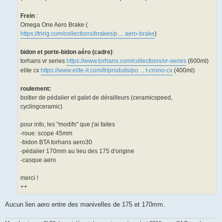
Frein
:
Omega One Aero Brake (
https://tririg.com/collections/brakes/p ... aero-brake
)
bidon et porte-bidon aéro (cadre)
:
torhans vr series
https://www.torhans.com/collections/vr-series
(600ml)
elite cx
https://www.elite-it.com/fr/produits/po ... t-crono-cx
(400ml)
roulement:
boitier de pédalier et galet de dérailleurs (ceramicspeed,
cyclingceramic)
pour info, les "modifs" que j'ai faites
-roue: scope 45mm
-bidon BTA torhans aero30
-pédalier 170mm au lieu des 175 d'origine
-casque aero
merci !
++
Aucun lien aero entre des manivelles de 175 et 170mm.