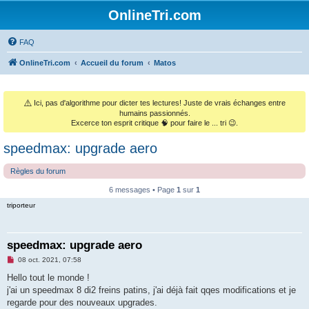
OnlineTri.com
FAQ
OnlineTri.com
Accueil du forum
Matos
⚠️
Ici, pas d'algorithme pour dicter tes lectures! Juste de vrais échanges entre
humains passionnés.
Excerce ton esprit critique 🧠 pour faire le ... tri 😉.
speedmax: upgrade aero
Règles du forum
6 messages • Page
1
sur
1
triporteur
speedmax: upgrade aero
M
08 oct. 2021, 07:58
e
s
Hello tout le monde !
s
j'ai un speedmax 8 di2 freins patins, j'ai déjà fait qqes modifications et je
a
g
regarde pour des nouveaux upgrades.
e