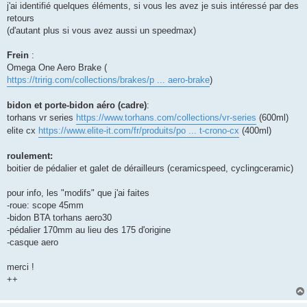
j'ai identifié quelques éléments, si vous les avez je suis intéressé par des
n
o
retours
n
(d'autant plus si vous avez aussi un speedmax)
l
u
Frein
:
Omega One Aero Brake (
https://tririg.com/collections/brakes/p ... aero-brake
)
bidon et porte-bidon aéro (cadre)
:
torhans vr series
https://www.torhans.com/collections/vr-series
(600ml)
elite cx
https://www.elite-it.com/fr/produits/po ... t-crono-cx
(400ml)
roulement:
boitier de pédalier et galet de dérailleurs (ceramicspeed, cyclingceramic)
pour info, les "modifs" que j'ai faites
-roue: scope 45mm
-bidon BTA torhans aero30
-pédalier 170mm au lieu des 175 d'origine
-casque aero
merci !
++