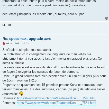
remontant la selle, buste plus ouvert, moins de sollicitation sur les
a
g
ischios, et donc une course à pied plus simple (moins dure)
e
n
o
ceci étant j'indiquais les modifs que j'ai faites, aéro ou pas
n
l
u
ELTITO
Re: speedmax: upgrade aero
M
08 oct. 2021, 16:53
e
s
Si c’était si simple, cela se saurait.
s
La motivation d’un changement de longueurs de manivelles n’a
a
g
strictement rien à voir avec le fait d’emmener un braquet plus gros. Ce
e
serait si simple.
n
o
La seule raison est une modification d’un angle entre le fémur et le bassin
n
de façon à oxygéner les cuisses de façon de correcte.
l
u
Donc un grand pourrait très bien pédaler avec un 170 et un gars plus petit
de 10cm, avoir un 172.5.
Regardez ce qu’avaient les 15 premiers pro sur Kona et comparez leurs
tailles/ manivelles. Y’a des surprises, car pas (ou peu) de relations tailles
/manivelles
Hommes:
https://www.slowtwitch.com/Features/Kon ... _7546.html
Femmes:
https://www.slowtwitch.com/Features/Kon ... _7551.html