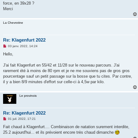
e
force, en 39x28 ?
n
o
Merci
n
l
u
La Chevrotine
Re: Klagenfurt 2022
M
03 janv. 2022, 14:24
e
s
Hello,
s
a
g
J'ai fait Klagenfurt en 55/42 et 11/28 sur le nouveau parcours. J'ai
e
rarement été à moins de 80 rpm et je ne me souviens pas de gros gros
n
o
pourcentage sauf un petit passage sur la bosse que tu cites. Par contre,
n
il y a bien 8/9 minutes d'effort sur celle-ci à 4,5w par kilo.
l
u
Le provinois
Re: Klagenfurt 2022
M
01 juil. 2022, 17:21
e
s
Fait chaud à Klagenfurt.... Combinaison de natation surement interdite,
s
25.2 aujourd'hui... et ils prévoient encore très chaud dimanche
a
g