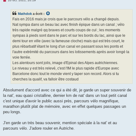
10 oct. 2021, 20:19
e
s
s
Mathdok
a écrit :
a
g
Fais en 2016 mais je crois que le parcours vélo a changé depuis.
e
Nat sympa dans un beau lac avec finish épique dans un canal ; vélo
n
o
très rapide malgré qq braves et courts coups de cul ; les moments
n
sympas à pieds sont dans le parc et sur les bords du lac, ainsi que le
l
u
demi tour en ville (avec la fameuse cloche) mais qui est très court, le
plus rébarbatif étant le long d'un canal en passant sous les ponts et
l'autre extrémité du parcours dans les lotissements après avoir longé la
voie ferrée.
Les alentours sont jolis, image d'Epinal des Alpes autrichiennes.
Le niveau y est très relevé, c'est l'IM le plus rapide d'Europe avec
Barcelone donc tout le monde vient y taper son record. Alors si tu
cherches la qualif, va falloir être costaud
Absolument d'accord avec ce qui a été dit, je garde un super souvenir de
la nat', eau quasi cristalline, dernier km de nat' dans un tout petit canal
c'est unique d'avoir le public aussi près, parcours vélo magnifique,
marathon plutôt plat de mémoire, avec en effet quelques passages un
peu longs.
J'en garde un très beau souvenir, mention spéciale à la nat' et au
parcours vélo. J'adore rouler en Autriche.