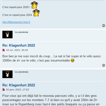
C'est reparti pour 2020 !
C'est re-reparti pour 2024
http://lifeispassion.free.fr
Le provinois
Re: Klagenfurt 2022
M
10 oct. 2021, 20:44
e
s
Bon ben je me suis inscrit du coup... La nat à l'air super et le vélo aussi.
s
1500m de d+ sur le vélo, c'est pas insurmontable
a
g
e
n
Le provinois
o
n
l
u
Re: Klagenfurt 2022
M
02 janv. 2022, 17:03
e
s
Pour ceux qui ont déjà fait le nouveau parcours vélo, y a t il des gros
s
pourcentages sur les montées ? J 'ai bien vu qu'il y avait 150m de D+
a
g
maxi sur le Rupertiberg mais faut-il des petits braquets ou ça passe en