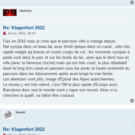
n
o
n
Mathdok
l
u
Re: Klagenfurt 2022
M
10 oct. 2021, 20:10
e
s
Fais en 2016 mais je crois que le parcours vélo a changé depuis.
s
Nat sympa dans un beau lac avec finish épique dans un canal ; vélo très
a
g
rapide malgré qq braves et courts coups de cul ; les moments sympas à
e
pieds sont dans le parc et sur les bords du lac, ainsi que le demi tour en
n
o
ville (avec la fameuse cloche) mais qui est très court, le plus rébarbatif
n
étant le long d'un canal en passant sous les ponts et l'autre extrémité du
l
u
parcours dans les lotissements après avoir longé la voie ferrée.
Les alentours sont jolis, image d'Epinal des Alpes autrichiennes.
Le niveau y est très relevé, c'est l'IM le plus rapide d'Europe avec
Barcelone donc tout le monde vient y taper son record. Alors si tu
cherches la qualif, va falloir être costaud
Wanbli
Re: Klagenfurt 2022
M