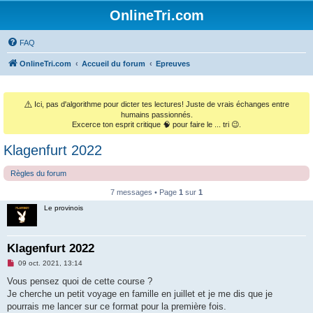
OnlineTri.com
FAQ
OnlineTri.com
Accueil du forum
Epreuves
⚠️
Ici, pas d'algorithme pour dicter tes lectures! Juste de vrais échanges entre
humains passionnés.
Excerce ton esprit critique 🧠 pour faire le ... tri 😉.
Klagenfurt 2022
Règles du forum
7 messages • Page
1
sur
1
Le provinois
Klagenfurt 2022
M
09 oct. 2021, 13:14
e
s
Vous pensez quoi de cette course ?
s
Je cherche un petit voyage en famille en juillet et je me dis que je
a
g
pourrais me lancer sur ce format pour la première fois.
e