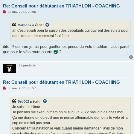
u
Re: Conseil pour débutant en TRIATHLON - COACHING
M
02 nov. 2021, 20:06
e
s
s
Mathdok
a écrit :
a
g
ah c'est reparti pour la saison des débutants qui ouvrent des sujets pour
e
nous demander comment faut faire
n
o
n
dite !!! comme je fait pour gonfler les pneus du vélo triathlon , c'est pareil
l
u
que pour le vélo route ou vtc
?
Le provinois
Re: Conseil pour débutant en TRIATHLON - COACHING
M
03 nov. 2021, 06:57
e
s
s
Seb002
a écrit :
a
g
Je suis en drôme.
e
Je pensais me fixer un triathlon M sur juin 2022 pas loin de chez moi.
n
o
Ça me donne un objectif que je pense atteignable dumoins le vélo et la
n
cap ne me fait pas peur.
l
u
Concernant la natation je vais quand même demander l'avis de mon
coach afin de savoir si c'est envisageable avec mon niveau 0 de faire