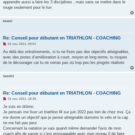
apprendre aussi a faire les 3 disciplines , mais sans se mettre dans le
rouge seulement pour le fun
kestrel
Re: Conseil pour débutant en TRIATHLON - COACHING
M
01 nov. 2021, 09:01
e
s
Au delà des entraînements, si tu ne fixes pas des objectifs atteignables,
s
avec des pistes d’amélioration à court, moyen et long terme, tu risques
a
g
de te décourager car tu ne verras pas où trop peu les progrès réalisés
e
n
o
Seb002
n
l
u
Re: Conseil pour débutant en TRIATHLON - COACHING
M
01 nov. 2021, 18:36
e
s
Je suis en drôme.
s
Je pensais me fixer un triathlon M sur juin 2022 pas loin de chez moi. Ça
a
g
me donne un objectif que je pense atteignable dumoins le vélo et la cap
e
ne me fait pas peur.
n
o
Concernant la natation je vais quand même demander l'avis de mon
n
coach afin de savoir si c'est envisageable avec mon niveau 0 de faire
l