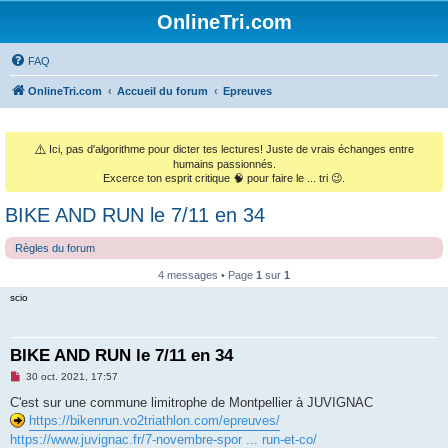
OnlineTri.com
FAQ
OnlineTri.com
Accueil du forum
Epreuves
⚠️
Ici, pas d'algorithme pour dicter tes lectures! Juste de vrais échanges entre
humains passionnés.
Excerce ton esprit critique 🧠 pour faire le ... tri 😉.
BIKE AND RUN le 7/11 en 34
Règles du forum
4 messages • Page
1
sur
1
scio
BIKE AND RUN le 7/11 en 34
M
30 oct. 2021, 17:57
e
s
C'est sur une commune limitrophe de Montpellier à JUVIGNAC
s
https://bikenrun.vo2triathlon.com/epreuves/
a
g
https://www.juvignac.fr/7-novembre-spor ... run-et-co/
e