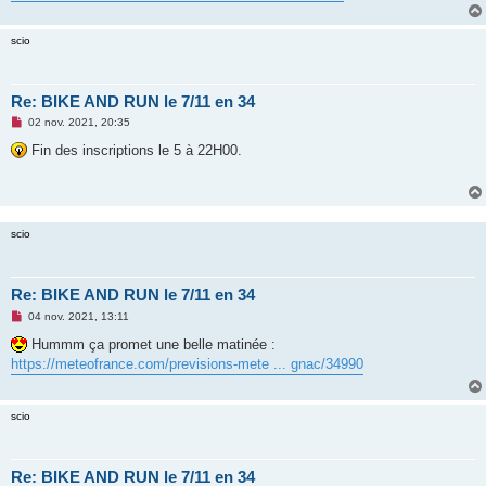
n
o
n
scio
l
u
Re: BIKE AND RUN le 7/11 en 34
M
02 nov. 2021, 20:35
e
s
Fin des inscriptions le 5 à 22H00.
s
a
g
e
n
o
scio
n
l
u
Re: BIKE AND RUN le 7/11 en 34
M
04 nov. 2021, 13:11
e
s
Hummm ça promet une belle matinée :
s
https://meteofrance.com/previsions-mete ... gnac/34990
a
g
e
n
scio
o
n
l
u
Re: BIKE AND RUN le 7/11 en 34