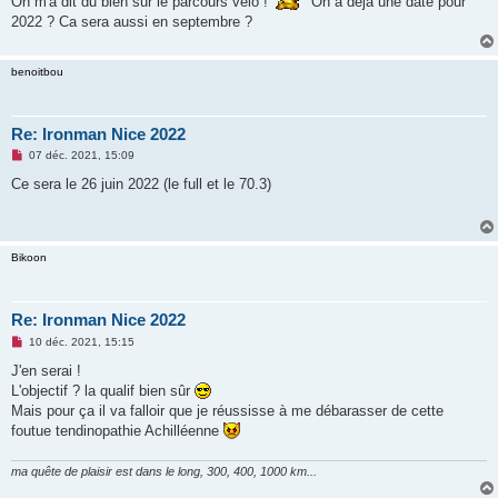
On m'a dit du bien sur le parcours vélo !
On a déjà une date pour
g
e
2022 ? Ca sera aussi en septembre ?
n
o
n
l
benoitbou
u
Re: Ironman Nice 2022
M
07 déc. 2021, 15:09
e
s
Ce sera le 26 juin 2022 (le full et le 70.3)
s
a
g
e
n
Bikoon
o
n
l
u
Re: Ironman Nice 2022
M
10 déc. 2021, 15:15
e
s
J'en serai !
s
L'objectif ? la qualif bien sûr
a
g
Mais pour ça il va falloir que je réussisse à me débarasser de cette
e
foutue tendinopathie Achilléenne
n
o
n
ma quête de plaisir est dans le long, 300, 400, 1000 km...
l
u