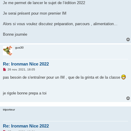
g
Je me permet de lancer le sujet de l’édition 2022
e
n
o
Je serai présent pour mon premier IM
n
l
u
Alors si vous voulez discutez préparation, parcours , alimentation…
Bonne journée
gus30
Re: Ironman Nice 2022
M
26 nov. 2021, 18:05
e
s
pas besoin de s'entraîner pour un IM , que de la grinta et de la classe
s
a
g
e
je rigole bonne prepa a toi
n
o
n
l
u
triporteur
Re: Ironman Nice 2022