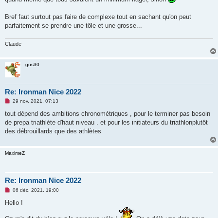
Bref faut surtout pas faire de complexe tout en sachant qu'on peut
parfaitement se prendre une tôle et une grosse...
Claude
gus30
Re: Ironman Nice 2022
M
29 nov. 2021, 07:13
e
s
tout dépend des ambitions chronométriques , pour le terminer pas besoin
s
de prepa triathlète d'haut niveau . et pour les initiateurs du triathlonplutôt
a
g
des débrouillards que des athlètes
e
n
o
MaximeZ
n
l
u
Re: Ironman Nice 2022
M
06 déc. 2021, 19:00
e
s
Hello !
s
a