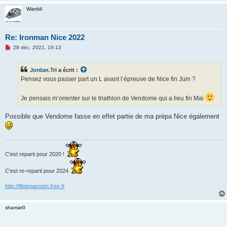
o
n
Wanbli
l
u
Re: Ironman Nice 2022
M
28 déc. 2021, 19:13
e
s
s
Jordan.Tri
a écrit :
a
g
Pensez vous passer part un L avant l’épreuve de Nice fin Juin ?
e
n
o
Je pensais m’orienter sur le triathlon de Vendome qui a lieu fin Mai
n
l
u
Possible que Vendome fasse en effet partie de ma prépa Nice également
C'est reparti pour 2020 !
C'est re-reparti pour 2024
http://lifeispassion.free.fr
shamar0