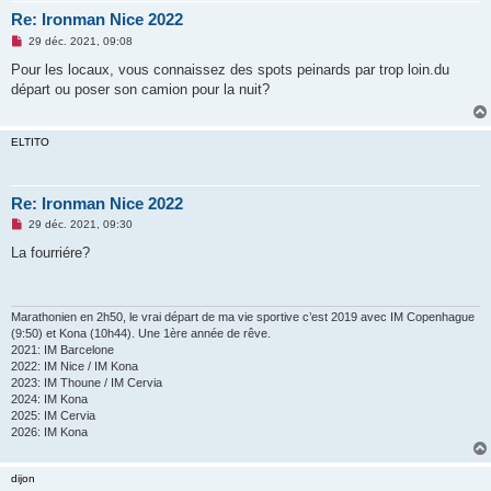
Re: Ironman Nice 2022
M
29 déc. 2021, 09:08
e
s
Pour les locaux, vous connaissez des spots peinards par trop loin.du
s
départ ou poser son camion pour la nuit?
a
g
e
n
ELTITO
o
n
l
u
Re: Ironman Nice 2022
M
29 déc. 2021, 09:30
e
s
La fourriére?
s
a
g
e
n
Marathonien en 2h50, le vrai départ de ma vie sportive c’est 2019 avec IM Copenhague
o
(9:50) et Kona (10h44). Une 1ère année de rêve.
n
2021: IM Barcelone
l
2022: IM Nice / IM Kona
u
2023: IM Thoune / IM Cervia
2024: IM Kona
2025: IM Cervia
2026: IM Kona
dijon