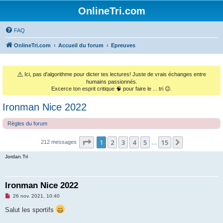
OnlineTri.com
FAQ
OnlineTri.com
Accueil du forum
Epreuves
⚠️
Ici, pas d'algorithme pour dicter tes lectures! Juste de vrais échanges entre
humains passionnés.
Excerce ton esprit critique 🧠 pour faire le ... tri 😉.
Ironman Nice 2022
Règles du forum
Page
1
sur
15
1
2
3
4
5
15
Suivant
212 messages
…
Jordan.Tri
Ironman Nice 2022
M
26 nov. 2021, 10:40
e
s
Salut les sportifs
s
a