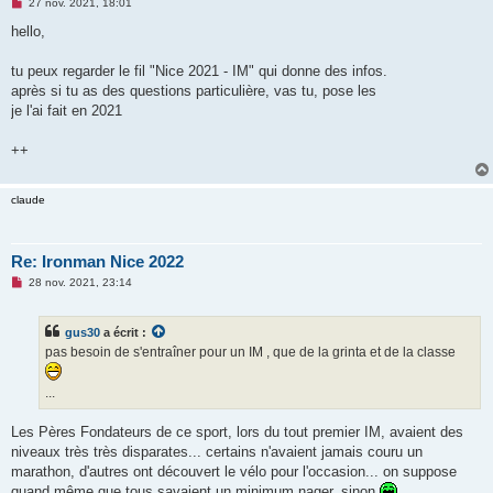
M
27 nov. 2021, 18:01
e
s
hello,
s
a
g
tu peux regarder le fil "Nice 2021 - IM" qui donne des infos.
e
après si tu as des questions particulière, vas tu, pose les
n
o
je l'ai fait en 2021
n
l
u
++
claude
Re: Ironman Nice 2022
M
28 nov. 2021, 23:14
e
s
s
gus30
a écrit :
a
g
pas besoin de s'entraîner pour un IM , que de la grinta et de la classe
e
n
o
...
n
l
u
Les Pères Fondateurs de ce sport, lors du tout premier IM, avaient des
niveaux très très disparates... certains n'avaient jamais couru un
marathon, d'autres ont découvert le vélo pour l'occasion... on suppose
quand même que tous savaient un minimum nager, sinon