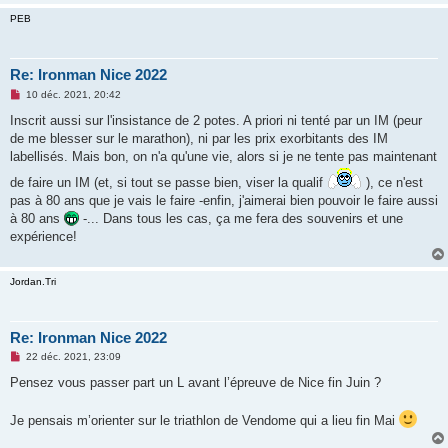
PEB
Re: Ironman Nice 2022
M
10 déc. 2021, 20:42
e
s
Inscrit aussi sur l'insistance de 2 potes. A priori ni tenté par un IM (peur
s
de me blesser sur le marathon), ni par les prix exorbitants des IM
a
g
labellisés. Mais bon, on n'a qu'une vie, alors si je ne tente pas maintenant
e
n
de faire un IM (et, si tout se passe bien, viser la qualif
), ce n'est
o
pas à 80 ans que je vais le faire -enfin, j'aimerai bien pouvoir le faire aussi
n
l
à 80 ans
-... Dans tous les cas, ça me fera des souvenirs et une
u
expérience!
Jordan.Tri
Re: Ironman Nice 2022
M
22 déc. 2021, 23:09
e
s
Pensez vous passer part un L avant l’épreuve de Nice fin Juin ?
s
a
g
Je pensais m’orienter sur le triathlon de Vendome qui a lieu fin Mai
e
n