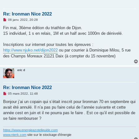
Re: Ironman Nice 2022
M
08 janv. 2022, 20:28
e
s
Fin mai, 36ème édition du triathlon de Dijon.
s
1S individuel, 1 s en relais, 1M et un half avec 1000m de dénivelé.
a
g
e
Inscriptions sur internet pour toutes les épreuves :
n
o
http://www.njuko.net/dijon2022
ou par courrier à Dominique Milou, 5 rue
n
des Champs Moreaux 21121 Daix (à compter du 15 novembre)
l
u
eric d
Re: Ironman Nice 2022
M
05 mars 2022, 11:48
e
s
Bonjour j’ai un copain qui s’était inscrit pour lironman 70 en septembre qui
s
avait été annulé. Il n’a pas pu faire celui de l’année suivante et cette
a
g
année cest en juin et il ne pourra pas le faire . Est ce qu’il est possible de
e
se faire rembourser ?
n
o
n
https://www.energieazoteliquide.com
l
u
www.nterk.com
site sur le stockage d'énergie