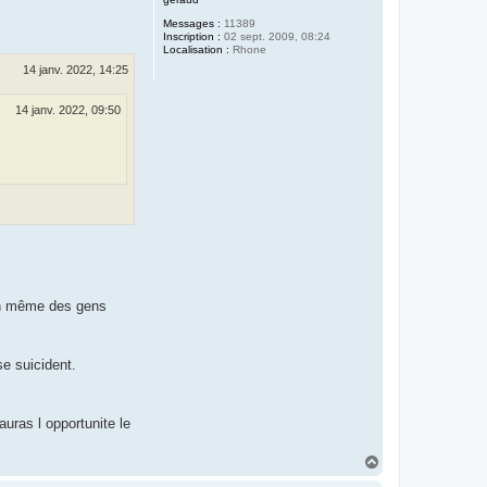
t
Messages :
11389
Inscription :
02 sept. 2009, 08:24
Localisation :
Rhone
14 janv. 2022, 14:25
14 janv. 2022, 09:50
ien même des gens
e suicident.
uras l opportunite le
H
a