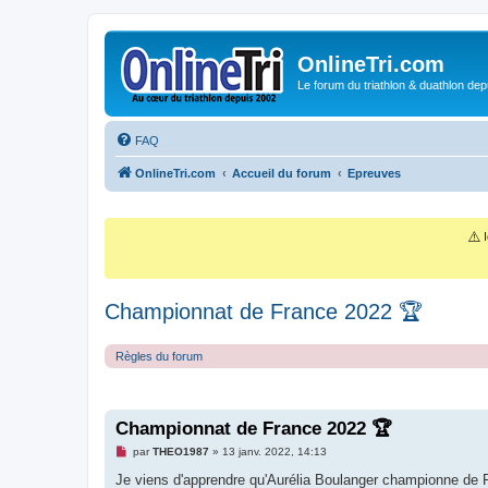
OnlineTri.com
Le forum du triathlon & duathlon dep
FAQ
OnlineTri.com
Accueil du forum
Epreuves
⚠️
I
Championnat de France 2022 🏆
Règles du forum
Championnat de France 2022 🏆
M
par
THEO1987
»
13 janv. 2022, 14:13
e
s
Je viens d'apprendre qu'Aurélia Boulanger championne de Fr