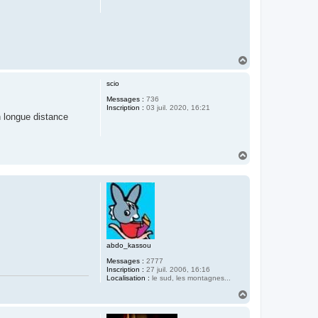
H
a
u
scio
t
Messages :
736
Inscription :
03 juil. 2020, 16:21
n longue distance
H
a
u
t
abdo_kassou
Messages :
2777
Inscription :
27 juil. 2006, 16:16
Localisation :
le sud, les montagnes...
H
a
u