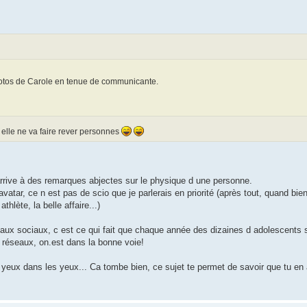
otos de Carole en tenue de communicante.
elle ne va faire rever personnes
arrive à des remarques abjectes sur le physique d une personne.
vatar, ce n est pas de scio que je parlerais en priorité (après tout, quand b
thlète, la belle affaire...)
aux sociaux, c est ce qui fait que chaque année des dizaines d adolescents s
réseaux, on.est dans la bonne voie!
s yeux dans les yeux... Ca tombe bien, ce sujet te permet de savoir que tu en a