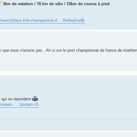
3km de natation / 78 km de vélo / 19km de course à pied
.
//www.fitdays.fr/le-championnat-d ... BrAbq5no9k
o que nous n'avions pas...Ah si sur le post championnat de france de triathlo
s qui se répondent
/viewto ... 1&start=15