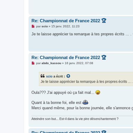
n
l
u
Re: Championnat de France 2022 🏆
M
par
scio
»
15 janv. 2022, 11:23
e
s
Je te laisse apprécier ta remarque à tes propres écrits ... .
s
a
g
e
n
o
Re: Championnat de France 2022 🏆
n
l
M
par
abdo_kassou
»
16 janv. 2022, 07:08
u
e
s
s
scio
a écrit :
a
g
Je te laisse apprécier ta remarque à tes propres écrits ... 
e
n
o
Oula??? J'ai appuyé où ça fait mal...
n
l
Quant à ta bonne foi, elle est
u
Merci quand même, pour la bonne journée, elle s'annonce gl
Atteindre son but... Est-il dans la vie pire désenchantement ?
Re: Championnat de France 2022 🏆