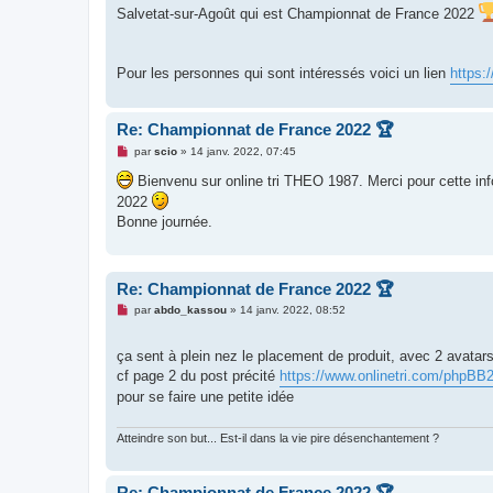
s
Salvetat-sur-Agoût qui est Championnat de France 2022
a
g
e
n
o
Pour les personnes qui sont intéressés voici un lien
https:
n
l
u
Re: Championnat de France 2022 🏆
M
par
scio
»
14 janv. 2022, 07:45
e
s
Bienvenu sur online tri THEO 1987. Merci pour cette inf
s
2022
a
g
Bonne journée.
e
n
o
n
l
Re: Championnat de France 2022 🏆
u
M
par
abdo_kassou
»
14 janv. 2022, 08:52
e
s
s
ça sent à plein nez le placement de produit, avec 2 avatar
a
cf page 2 du post précité
https://www.onlinetri.com/phpBB2
g
e
pour se faire une petite idée
n
o
n
Atteindre son but... Est-il dans la vie pire désenchantement ?
l
u
Re: Championnat de France 2022 🏆