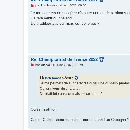
M
par
Ben boost
»
14 janv. 2022, 09:50
e
s
Je me permets de suggérer d'ajouter une ou deux photos 
s
Ca fera venir du chaland.
a
g
Du triathlète pas sur mais est ce le but ?
e
n
o
n
l
u
Re: Championnat de France 2022 🏆
M
par
Michaël
»
14 janv. 2022, 12:59
e
s
s
Ben boost
a écrit :
a
g
Je me permets de suggérer d'ajouter une ou deux photo
e
Ca fera venir du chaland.
n
o
Du triathlète pas sur mais est ce le but ?
n
l
u
Quizz Triathlon
Carole Gally : soeur ou belle-sœur de Jean-Luc Capogna ?