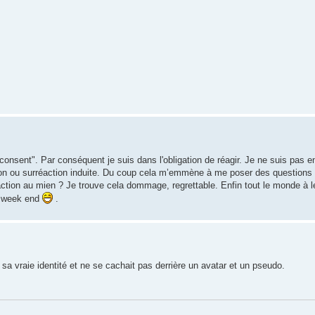
t consent". Par conséquent je suis dans l'obligation de réagir. Je ne suis pas e
tion ou surréaction induite. Du coup cela m’emmène à me poser des questions
ction au mien ? Je trouve cela dommage, regrettable. Enfin tout le monde à le
n week end
.
a vraie identité et ne se cachait pas derrière un avatar et un pseudo.