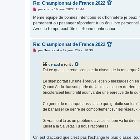
Re: Championnat de France 2022 🏆
M
par
scio
»
16 janv. 2022, 13:44
e
s
Même équipé de bonnes intentions et d'honnêteté je peux rie
s
permanent ou passager répondant à un équilibre personnel ?)
a
g
Avec le temps peut être... Bonne continuation.
e
n
o
n
Re: Championnat de France 2022 🏆
l
M
u
par
Ben boost
»
17 janv. 2022, 10:38
e
s
s
geraud
a écrit :
a
g
Est ce que tu te rends compte du niveau de ta remarque?
e
n
o
Le sujet portait sur une épreuve, et en 5 messages on en
n
Quand Abdo_kassou parle du fait de sa cacher derrière un
l
u
bricoleraient leur profil pour vanter une epreuve de tri ou un
Ce genre de remarque aussi lache que gratuite sur les ré
de banaliser ce genre de comportement sur les réseaux, 
Si vraiment tu as un problème avec elle, ben va lui dire l
juillet a la Salvetat. Tu nous raconteras...
On est d'accord que c'est pas l'échange le plus classe, tout