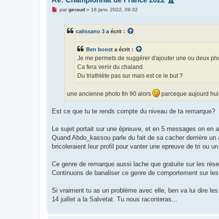
M
par
geraud
»
16 janv. 2022, 09:32
e
s
s
calissano 3
a écrit :
a
g
e
Ben boost
a écrit :
n
o
Je me permets de suggérer d'ajouter une ou deux ph
n
Ca fera venir du chaland.
l
u
Du triathlète pas sur mais est ce le but ?
une ancienne photo fin 90 alors
parceque aujourd hui 
Est ce que tu te rends compte du niveau de ta remarque?
Le sujet portait sur une épreuve, et en 5 messages on en 
Quand Abdo_kassou parle du fait de sa cacher derrière un a
bricoleraient leur profil pour vanter une epreuve de tri ou un a
Ce genre de remarque aussi lache que gratuite sur les rése
Continuons de banaliser ce genre de comportement sur les 
Si vraiment tu as un problème avec elle, ben va lui dire le
14 juillet a la Salvetat. Tu nous raconteras...