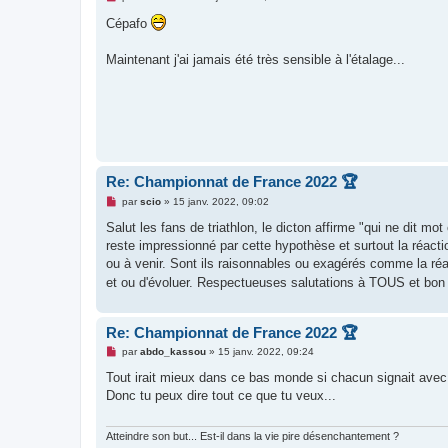
e
s
Cépafo
s
a
g
Maintenant j'ai jamais été très sensible à l'étalage...
e
n
o
n
l
u
Re: Championnat de France 2022 🏆
M
par
scio
»
15 janv. 2022, 09:02
e
s
Salut les fans de triathlon, le dicton affirme "qui ne dit mo
s
reste impressionné par cette hypothèse et surtout la réac
a
g
ou à venir. Sont ils raisonnables ou exagérés comme la réa
e
et ou d'évoluer. Respectueuses salutations à TOUS et bo
n
o
n
l
Re: Championnat de France 2022 🏆
u
M
par
abdo_kassou
»
15 janv. 2022, 09:24
e
s
Tout irait mieux dans ce bas monde si chacun signait avec s
s
Donc tu peux dire tout ce que tu veux...
a
g
e
n
Atteindre son but... Est-il dans la vie pire désenchantement ?
o