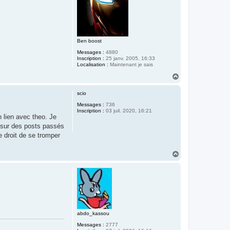
Ben boost
Messages :
4880
Inscription :
25 janv. 2005, 16:33
Localisation :
Maintenant je sais
H
a
u
scio
t
Messages :
736
Inscription :
03 juil. 2020, 16:21
n lien avec theo. Je
 sur des posts passés
 droit de se tromper
H
a
u
t
abdo_kassou
Messages :
2777