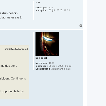
u
scio
t
Messages :
736
Inscription :
03 juil. 2020, 16:21
s d'un besoin
 J'aurais essayé.
H
a
u
t
16 janv. 2022, 09:32
Ben boost
Messages :
4880
 même des gens
Inscription :
25 janv. 2005, 16:33
Localisation :
Maintenant je sais
uicident. Continuons
l opportunite le 14