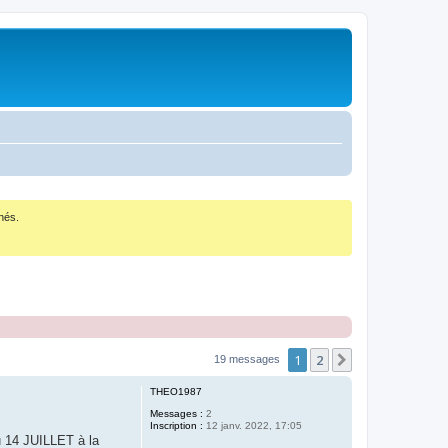
nés.
1
2
Suivant
19 messages
THEO1987
Messages :
2
Inscription :
12 janv. 2022, 17:05
u 14 JUILLET à la