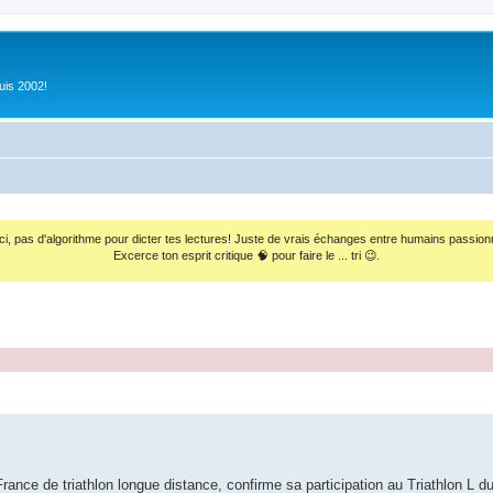
uis 2002!
ci, pas d'algorithme pour dicter tes lectures! Juste de vrais échanges entre humains passion
Excerce ton esprit critique 🧠 pour faire le ... tri 😉.
ance de triathlon longue distance, confirme sa participation au Triathlon L d