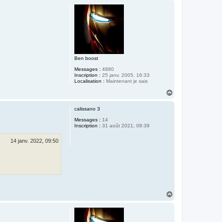
u
t
Ben boost
Messages :
4880
Inscription :
25 janv. 2005, 16:33
Localisation :
Maintenant je sais
H
a
u
calissano 3
t
Messages :
14
Inscription :
31 août 2021, 08:39
14 janv. 2022, 09:50
H
a
u
t