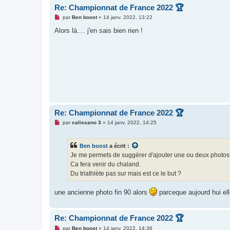
Re: Championnat de France 2022 🏆
M
par
Ben boost
»
14 janv. 2022, 13:22
e
s
Alors là.... j'en sais bien rien !
s
a
g
e
n
o
n
l
u
Re: Championnat de France 2022 🏆
M
par
calissano 3
»
14 janv. 2022, 14:25
e
s
s
Ben boost
a écrit :
a
g
Je me permets de suggérer d'ajouter une ou deux photo
e
Ca fera venir du chaland.
n
o
Du triathlète pas sur mais est ce le but ?
n
l
u
une ancienne photo fin 90 alors
parceque aujourd hui el
Re: Championnat de France 2022 🏆
M
par
Ben boost
»
14 janv. 2022, 14:36