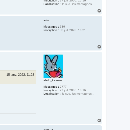
Inscription :
27 juil. 2006, 16:16
Localisation :
le sud, les montagnes...
H
a
u
scio
t
Messages :
736
Inscription :
03 juil. 2020, 16:21
H
a
u
t
15 janv. 2022, 11:23
abdo_kassou
Messages :
2777
Inscription :
27 juil. 2006, 16:16
Localisation :
le sud, les montagnes...
H
a
u
geraud