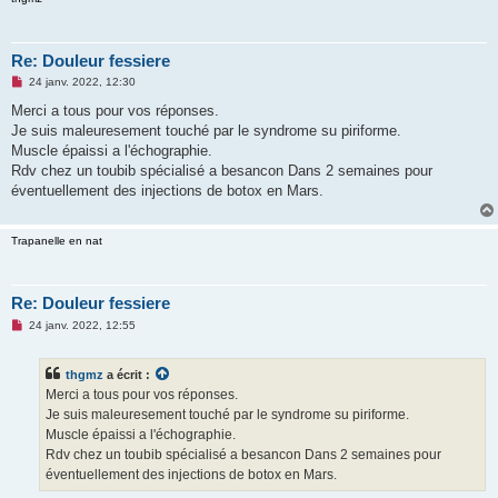
u
Re: Douleur fessiere
M
24 janv. 2022, 12:30
e
s
Merci a tous pour vos réponses.
s
Je suis maleuresement touché par le syndrome su piriforme.
a
g
Muscle épaissi a l'échographie.
e
Rdv chez un toubib spécialisé a besancon Dans 2 semaines pour
n
o
éventuellement des injections de botox en Mars.
n
l
u
Trapanelle en nat
Re: Douleur fessiere
M
24 janv. 2022, 12:55
e
s
s
thgmz
a écrit :
a
g
Merci a tous pour vos réponses.
e
Je suis maleuresement touché par le syndrome su piriforme.
n
o
Muscle épaissi a l'échographie.
n
Rdv chez un toubib spécialisé a besancon Dans 2 semaines pour
l
u
éventuellement des injections de botox en Mars.