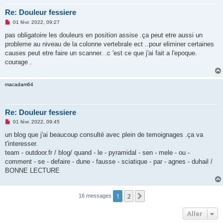
Re: Douleur fessiere
M
01 févr. 2022, 09:27
e
s
pas obligatoire les douleurs en position assise .ça peut etre aussi un
s
probleme au niveau de la colonne vertebrale ect ..pour eliminer certaines
a
g
causes peut etre faire un scanner. .c 'est ce que j'ai fait a l'epoque.
e
courage .
n
o
n
l
macadam64
u
Re: Douleur fessiere
M
01 févr. 2022, 09:45
e
s
un blog que j'ai beaucoup consulté avec plein de temoignages .ça va
s
t'interesser.
a
g
team - outdoor.fr / blog/ quand - le - pyramidal - sen - mele - ou -
e
comment - se - defaire - dune - fausse - sciatique - par - agnes - duhail /
n
o
BONNE LECTURE
n
l
u
1
2
Suivant
16 messages
Aller