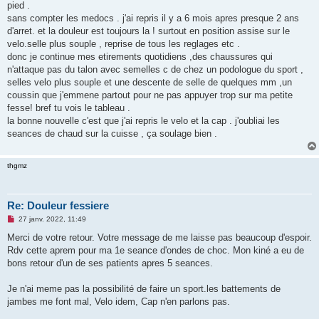
pied .
sans compter les medocs . j'ai repris il y a 6 mois apres presque 2 ans
d'arret. et la douleur est toujours la ! surtout en position assise sur le
velo.selle plus souple , reprise de tous les reglages etc .
donc je continue mes etirements quotidiens ,des chaussures qui
n'attaque pas du talon avec semelles c de chez un podologue du sport ,
selles velo plus souple et une descente de selle de quelques mm ,un
coussin que j'emmene partout pour ne pas appuyer trop sur ma petite
fesse! bref tu vois le tableau .
la bonne nouvelle c'est que j'ai repris le velo et la cap . j'oubliai les
seances de chaud sur la cuisse , ça soulage bien .
thgmz
Re: Douleur fessiere
M
27 janv. 2022, 11:49
e
s
Merci de votre retour. Votre message de me laisse pas beaucoup d'espoir.
s
Rdv cette aprem pour ma 1e seance d'ondes de choc. Mon kiné a eu de
a
g
bons retour d'un de ses patients apres 5 seances.
e
n
o
Je n'ai meme pas la possibilité de faire un sport.les battements de
n
jambes me font mal, Velo idem, Cap n'en parlons pas.
l
u