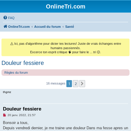
OnlineTri.com
FAQ
OnlineTri.com
Accueil du forum
Santé
⚠️
Ici, pas d'algorithme pour dicter tes lectures! Juste de vrais échanges entre
humains passionnés.
Excerce ton esprit critique 🧠 pour faire le ... tri 😉.
Douleur fessiere
Règles du forum
1
2
Suivant
16 messages
thgmz
Douleur fessiere
M
20 janv. 2022, 21:57
e
s
Bonsoir a tous,
s
Depuis vendredi dernier, je me traine une douleur Dans ma fesse apres un
a