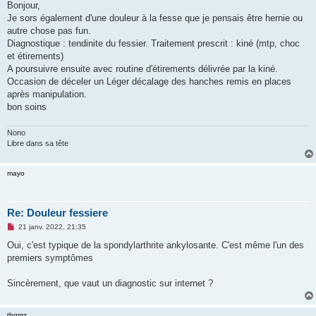
s
Bonjour,
s
Je sors également d'une douleur à la fesse que je pensais être hernie ou
a
g
autre chose pas fun.
e
Diagnostique : tendinite du fessier. Traitement prescrit : kiné (mtp, choc
n
o
et étirements)
n
A poursuivre ensuite avec routine d'étirements délivrée par la kiné.
l
u
Occasion de déceler un Léger décalage des hanches remis en places
après manipulation.
bon soins
Nono
Libre dans sa tête
mayo
Re: Douleur fessiere
M
21 janv. 2022, 21:35
e
s
Oui, c'est typique de la spondylarthrite ankylosante. C'est même l'un des
s
premiers symptômes
a
g
e
Sincèrement, que vaut un diagnostic sur internet ?
n
o
n
l
thgmz