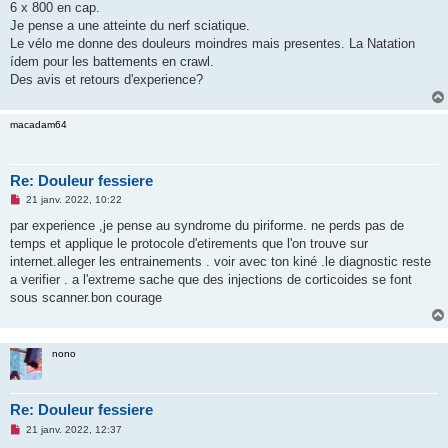
g
6 x 800 en cap.
e
Je pense a une atteinte du nerf sciatique.
n
o
Le vélo me donne des douleurs moindres mais presentes. La Natation
n
ídem pour les battements en crawl.
l
u
Des avis et retours d'experience?
macadam64
Re: Douleur fessiere
M
21 janv. 2022, 10:22
e
s
par experience ,je pense au syndrome du piriforme. ne perds pas de
s
temps et applique le protocole d'etirements que l'on trouve sur
a
g
internet.alleger les entrainements . voir avec ton kiné .le diagnostic reste
e
a verifier . a l'extreme sache que des injections de corticoides se font
n
o
sous scanner.bon courage
n
l
u
nono
Re: Douleur fessiere
M
21 janv. 2022, 12:37
e