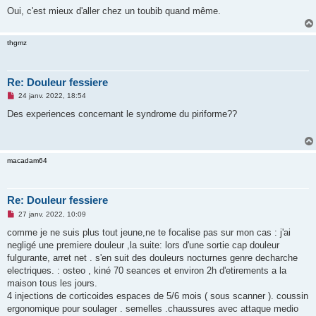
Oui, c'est mieux d'aller chez un toubib quand même.
thgmz
Re: Douleur fessiere
M
24 janv. 2022, 18:54
e
s
Des experiences concernant le syndrome du piriforme??
s
a
g
e
n
macadam64
o
n
l
u
Re: Douleur fessiere
M
27 janv. 2022, 10:09
e
s
comme je ne suis plus tout jeune,ne te focalise pas sur mon cas : j'ai
s
negligé une premiere douleur ,la suite: lors d'une sortie cap douleur
a
g
fulgurante, arret net . s'en suit des douleurs nocturnes genre decharche
e
electriques. : osteo , kiné 70 seances et environ 2h d'etirements a la
n
o
maison tous les jours.
n
4 injections de corticoides espaces de 5/6 mois ( sous scanner ). coussin
l
u
ergonomique pour soulager . semelles .chaussures avec attaque medio