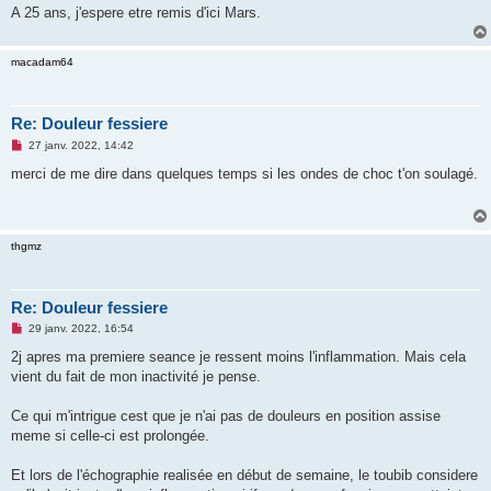
A 25 ans, j'espere etre remis d'ici Mars.
macadam64
Re: Douleur fessiere
M
27 janv. 2022, 14:42
e
s
merci de me dire dans quelques temps si les ondes de choc t'on soulagé.
s
a
g
e
n
thgmz
o
n
l
u
Re: Douleur fessiere
M
29 janv. 2022, 16:54
e
s
2j apres ma premiere seance je ressent moins l'inflammation. Mais cela
s
vient du fait de mon inactivité je pense.
a
g
e
Ce qui m'intrigue cest que je n'ai pas de douleurs en position assise
n
o
meme si celle-ci est prolongée.
n
l
u
Et lors de l'échographie realisée en début de semaine, le toubib considere