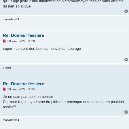
qu'il s'agit juste d'une inflammation piriforme/moyen fessier sans atteinte
du nerf sciatique.
macadam64
Re: Douleur fessiere
M
30 janv. 2022, 11:20
e
s
super . ce sont des bonnes nouvelles .courage
s
a
g
e
n
thgmz
o
n
l
u
Re: Douleur fessiere
M
30 janv. 2022, 11:35
e
s
Je ne sais pas quoi en penser.
s
Car pour toi, le syndrome du piriforme provoque des douleurs en position
a
g
assise?
e
n
o
macadam64
n
l
u