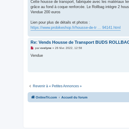
g
Cette housse de transport, fabriquée avec les matériaux l
e
grâce au fond à coque renforcée. Le Rollbag intègre 2 hous
n
o
Vendue 200 euros
n
l
u
Lien pour plus de détails et photos :
https://www.probikeshop.fr/housse-de-tr ... 94141.html
Re: Vends Housse de Transport BUDS ROLLBAG
M
par
evelyne
»
26 févr. 2022, 12:58
e
s
Vendue
s
a
g
e
n
o
n
l
u
Revenir à « Petites Annonces »
OnlineTri.com
Accueil du forum