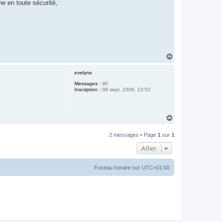
e en toute sécurité,
H
a
u
evelyne
t
Messages :
90
Inscription :
08 sept. 2006, 13:52
H
a
u
2 messages • Page
1
sur
1
t
Aller
Fuseau horaire sur
UTC+01:00