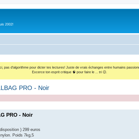
uis 2002!
ci, pas d'algorithme pour dicter tes lectures! Juste de vrais échanges entre humains passion
Excerce ton esprit critique 🧠 pour faire le ... tri 😉.
LLBAG PRO - Noir
G PRO - Noir
isposition ) 299 euros
 nylon. Poids 7kg,5