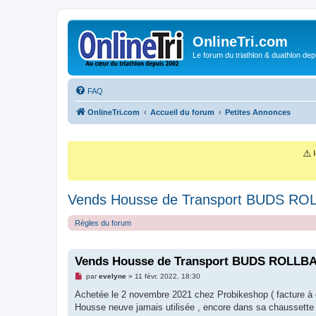
OnlineTri.com
Le forum du triathlon & duathlon dep
FAQ
OnlineTri.com
Accueil du forum
Petites Annonces
⚠️
I
Vends Housse de Transport BUDS RO
Règles du forum
Vends Housse de Transport BUDS ROLLBA
M
par
evelyne
»
11 févr. 2022, 18:30
e
s
Achetée le 2 novembre 2021 chez Probikeshop ( facture à d
s
Housse neuve jamais utilisée , encore dans sa chaussette
a