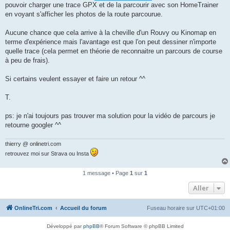
pouvoir charger une trace GPX et de la parcourir avec son HomeTrainer
n
o
en voyant s'afficher les photos de la route parcourue.
n
l
u
Aucune chance que cela arrive à la cheville d'un Rouvy ou Kinomap en
terme d'expérience mais l'avantage est que l'on peut dessiner n'importe
quelle trace (cela permet en théorie de reconnaitre un parcours de course
à peu de frais).
Si certains veulent essayer et faire un retour ^^
T.
ps: je n'ai toujours pas trouver ma solution pour la vidéo de parcours je
retourne googler ^^
thierry @ onlinetri.com
retrouvez moi sur Strava ou Insta
1 message • Page
1
sur
1
Aller
OnlineTri.com
Accueil du forum
Fuseau horaire sur
UTC+01:00
Développé par
phpBB
® Forum Software © phpBB Limited