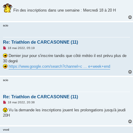
e
s
s
Fin des inscriptions dans une semaine : Mercredi 18 à 20 H
a
g
e
n
scio
o
n
l
u
Re: Triathlon de CARCASONNE (11)
M
18 mai 2022, 05:19
e
s
Dernier jour pour s'inscrire tandis que côté météo il est prévu plus de
s
30 degré
a
g
https://www.google.com/search?channel=c ... e+week+end
e
n
o
n
scio
l
u
Re: Triathlon de CARCASONNE (11)
M
18 mai 2022, 20:38
e
s
Vu la demande les inscriptions jouent les prolongations jusqu'à jeudi
s
20H
a
g
e
n
vvvd
o