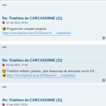
n
scio
o
n
l
u
Re: Triathlon de CARCASONNE (11)
M
02 mai 2022, 06:09
e
s
Programme complet proposé
s
https://inscriptions-teve.fr/33ieme-tri ... ompetition
a
g
e
n
o
scio
n
l
u
Re: Triathlon de CARCASONNE (11)
M
06 mai 2022, 17:45
e
s
Triathlon enfants gratuits, plus beaucoup de dossards sur le XS.
s
https://inscriptions-teve.fr/33ieme-tri ... ompetition
a
g
e
n
scio
o
n
l
u
Re: Triathlon de CARCASONNE (11)
M
11 mai 2022, 05:23