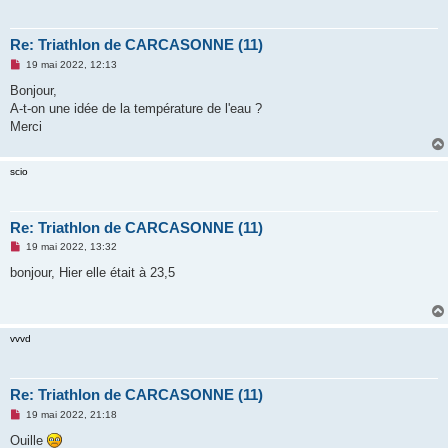
n
l
u
Re: Triathlon de CARCASONNE (11)
M
19 mai 2022, 12:13
e
s
Bonjour,
s
A-t-on une idée de la température de l'eau ?
a
g
Merci
e
n
o
scio
n
l
u
Re: Triathlon de CARCASONNE (11)
M
19 mai 2022, 13:32
e
s
bonjour, Hier elle était à 23,5
s
a
g
e
n
vvvd
o
n
l
u
Re: Triathlon de CARCASONNE (11)
M
19 mai 2022, 21:18
e
s
Ouille