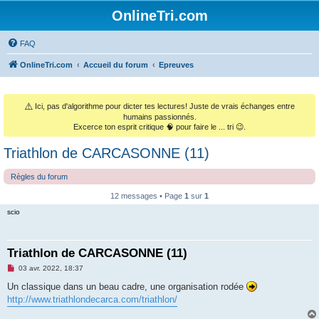
OnlineTri.com
FAQ
OnlineTri.com
Accueil du forum
Epreuves
⚠️
Ici, pas d'algorithme pour dicter tes lectures! Juste de vrais échanges entre
humains passionnés.
Excerce ton esprit critique 🧠 pour faire le ... tri 😉.
Triathlon de CARCASONNE (11)
Règles du forum
12 messages • Page
1
sur
1
scio
Triathlon de CARCASONNE (11)
M
03 avr. 2022, 18:37
e
s
Un classique dans un beau cadre, une organisation rodée
s
http://www.triathlondecarca.com/triathlon/
a
g
e