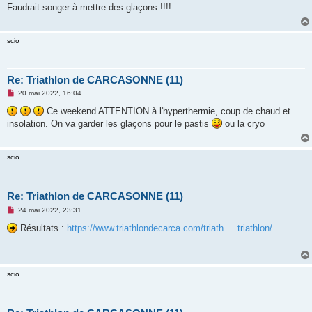
s
Faudrait songer à mettre des glaçons !!!!
a
g
e
n
scio
o
n
l
u
Re: Triathlon de CARCASONNE (11)
M
20 mai 2022, 16:04
e
s
Ce weekend ATTENTION à l'hyperthermie, coup de chaud et
s
insolation. On va garder les glaçons pour le pastis
ou la cryo
a
g
e
n
scio
o
n
l
u
Re: Triathlon de CARCASONNE (11)
M
24 mai 2022, 23:31
e
s
Résultats :
https://www.triathlondecarca.com/triath ... triathlon/
s
a
g
e
n
scio
o
n
l
u