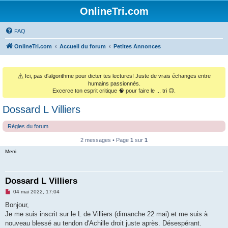
OnlineTri.com
FAQ
OnlineTri.com
Accueil du forum
Petites Annonces
⚠️
Ici, pas d'algorithme pour dicter tes lectures! Juste de vrais échanges entre
humains passionnés.
Excerce ton esprit critique 🧠 pour faire le ... tri 😉.
Dossard L Villiers
Règles du forum
2 messages • Page
1
sur
1
Merri
Dossard L Villiers
M
04 mai 2022, 17:04
e
s
Bonjour,
s
Je me suis inscrit sur le L de Villiers (dimanche 22 mai) et me suis à
a
g
nouveau blessé au tendon d'Achille droit juste après. Désespérant.
e