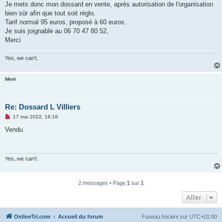
Je mets donc mon dossard en vente, après autorisation de l'organisation
n
o
bien sûr afin que tout soit réglo.
n
Tarif normal 95 euros, proposé à 60 euros.
l
u
Je suis joignable au 06 70 47 80 52,
Merci
Yes, we can't.
Merri
Re: Dossard L Villiers
M
17 mai 2022, 16:16
e
s
Vendu
s
a
g
e
n
Yes, we can't.
o
n
l
u
2 messages • Page
1
sur
1
Aller
OnlineTri.com
Accueil du forum
Fuseau horaire sur
UTC+01:00