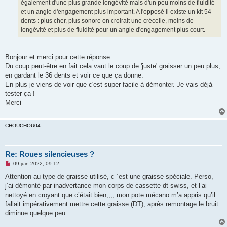
également d'une plus grande longévité mais d'un peu moins de fluidité
et un angle d'engagement plus important. A l'opposé il existe un kit 54
dents : plus cher, plus sonore on croirait une crécelle, moins de
longévité et plus de fluidité pour un angle d'engagement plus court.
Bonjour et merci pour cette réponse.
Du coup peut-être en fait cela vaut le coup de 'juste' graisser un peu plus,
en gardant le 36 dents et voir ce que ça donne.
En plus je viens de voir que c'est super facile à démonter. Je vais déjà
tester ça !
Merci
CHOUCHOU04
Re: Roues silencieuses ?
M
09 juin 2022, 09:12
e
s
Attention au type de graisse utilisé, c ´est une graisse spéciale. Perso,
s
j’ai démonté par inadvertance mon corps de cassette dt swiss, et l’ai
a
g
nettoyé en croyant que c’était bien,,,, mon pote mécano m’a appris qu’il
e
fallait impérativement mettre cette graisse (DT), après remontage le bruit
n
o
diminue quelque peu….
n
l