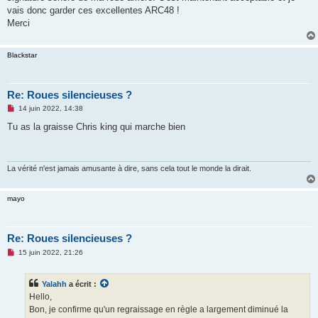
e
vais donc garder ces excellentes ARC48 !
n
o
Merci
n
l
u
Blackstar
Re: Roues silencieuses ?
M
14 juin 2022, 14:38
e
s
Tu as la graisse Chris king qui marche bien
s
a
g
e
n
La vérité n'est jamais amusante à dire, sans cela tout le monde la dirait.
o
n
l
mayo
u
Re: Roues silencieuses ?
M
15 juin 2022, 21:26
e
s
s
Yalahh
a écrit :
a
g
Hello,
e
Bon, je confirme qu'un regraissage en règle a largement diminué la
n