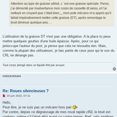
g
Attention au type de graisse utilisé, c ´est une graisse spéciale. Perso,
e
j’ai démonté par inadvertance mon corps de cassette dt swiss, et l’ai
n
o
nettoyé en croyant que c’était bien,,,, mon pote mécano m’a appris qu’il
n
fallait impérativement mettre cette graisse (DT), après remontage le
l
u
bruit diminue quelque peu….
L'utilisation de la graisse DT n'est pas une obligation. A la place tu peux
mettre quelques gouttes d'une huile épaisse. Après, pour ce qui
préoccupe l'auteur du post, je pense que cela ne résoudra rien. Mais,
comme la plupart des utilisateurs, je fais partie de ceux pour qui le son du
CRL ne dérange pas.
Tout corps plongé dans un liquide finit par avouer.
CHOUCHOU04
Re: Roues silencieuses ?
M
19 juin 2022, 07:11
e
s
Hello,
s
Peut être, je ne suis pas un mécano hors pair
a
g
Par contre, depuis ce dégraissage de mes roval rapide cl50, le bruit est
e
contenu, même s’il l’était déjà avant ce contre temps. Bref, cela améliore