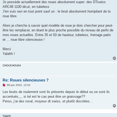
g
Je possède actuellement des roues absolument super: des DTswiss
e
ARC48 1100 dicut, en tubeless
n
o
J'en suis ravi en tout point sauf un : le bruit absolument horripilant de la
n
roue libre.
l
u
Alors je cherche à savoir quel modèle de roue je dois chercher pour peut-
être les remplacer, en étant le plus proche possible du niveau de perfo de
mes roues actuelles. Entre 35 et 50 de hauteur, tubeless, freinage patin
et ... roue libre silencieuse !
Merci
Yalahh !
CHOUCHOU04
Re: Roues silencieuses ?
M
08 juin 2022, 12:01
e
s
Les bruits de roulement sont ils présents depuis le début ou se sont ils
s
accentués,,,, si tel est le cas peut être un graissage??
a
g
Perso, j’ai des roval, moyeux dt swiss, et plutôt discrètes…
e
n
o
n
Yalahh
l