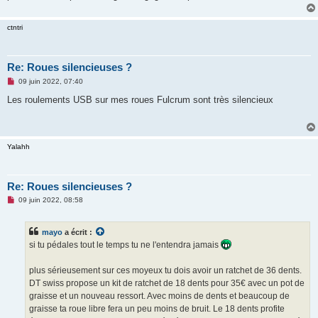
ctntri
Re: Roues silencieuses ?
M
09 juin 2022, 07:40
e
s
Les roulements USB sur mes roues Fulcrum sont très silencieux
s
a
g
e
n
Yalahh
o
n
l
u
Re: Roues silencieuses ?
M
09 juin 2022, 08:58
e
s
s
mayo
a écrit :
a
g
si tu pédales tout le temps tu ne l'entendra jamais
e
n
o
plus sérieusement sur ces moyeux tu dois avoir un ratchet de 36 dents.
n
DT swiss propose un kit de ratchet de 18 dents pour 35€ avec un pot de
l
u
graisse et un nouveau ressort. Avec moins de dents et beaucoup de
graisse ta roue libre fera un peu moins de bruit. Le 18 dents profite