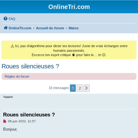
OnlineTri.com
FAQ
OnlineTri.com
Accueil du forum
Matos
⚠️
Ici, pas d'algorithme pour dicter tes lectures! Juste de vrais échanges entre
humains passionnés.
Excerce ton esprit critique 🧠 pour faire le ... tri 😉.
Roues silencieuses ?
Règles du forum
1
2
Suivant
16 messages
Yalahh
Roues silencieuses ?
M
08 juin 2022, 11:57
e
s
Bonjour,
s
a