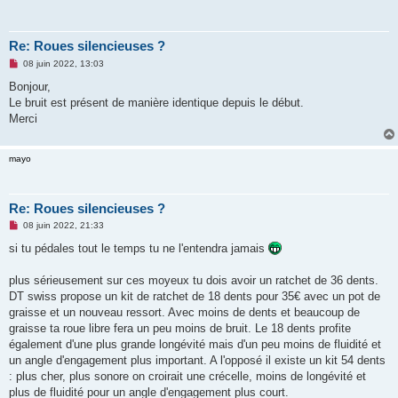
u
Re: Roues silencieuses ?
M
08 juin 2022, 13:03
e
s
Bonjour,
s
Le bruit est présent de manière identique depuis le début.
a
g
Merci
e
n
o
mayo
n
l
u
Re: Roues silencieuses ?
M
08 juin 2022, 21:33
e
s
si tu pédales tout le temps tu ne l'entendra jamais
s
a
g
plus sérieusement sur ces moyeux tu dois avoir un ratchet de 36 dents.
e
DT swiss propose un kit de ratchet de 18 dents pour 35€ avec un pot de
n
o
graisse et un nouveau ressort. Avec moins de dents et beaucoup de
n
graisse ta roue libre fera un peu moins de bruit. Le 18 dents profite
l
u
également d'une plus grande longévité mais d'un peu moins de fluidité et
un angle d'engagement plus important. A l'opposé il existe un kit 54 dents
: plus cher, plus sonore on croirait une crécelle, moins de longévité et
plus de fluidité pour un angle d'engagement plus court.