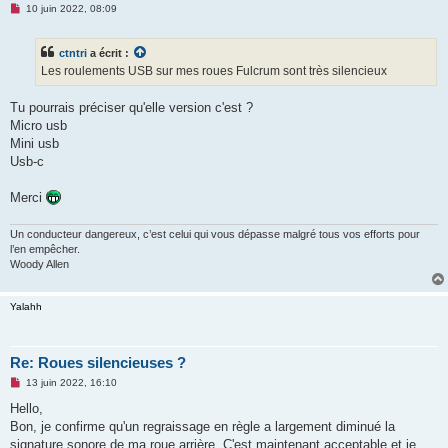
M
10 juin 2022, 08:09
e
s
s
ctntri
a écrit :
a
g
Les roulements USB sur mes roues Fulcrum sont très silencieux
e
n
o
Tu pourrais préciser qu'elle version c'est ?
n
Micro usb
l
u
Mini usb
Usb-c
Merci
Un conducteur dangereux, c’est celui qui vous dépasse malgré tous vos efforts pour
l’en empêcher.
Woody Allen
Yalahh
Re: Roues silencieuses ?
M
13 juin 2022, 16:10
e
s
Hello,
s
Bon, je confirme qu'un regraissage en règle a largement diminué la
a
g
signature sonore de ma roue arrière. C'est maintenant acceptable et je