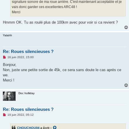
o
signature sonore de ma roue arrière. C'est maintenant acceptable et je
n
vais donc garder ces excellentes ARC48 !
l
u
Merci
Hmmm OK. Tu as roulé plus de 100km avec pour voir si ca revient ?
Yalahh
Re: Roues silencieuses ?
M
16 juin 2022, 15:00
e
s
Bonjour,
s
Non, juste une petite sortie de 45k, ce sera sans doute le cas après ce
a
g
we.
e
Merci !
n
o
n
l
Doc holliday
u
Re: Roues silencieuses ?
M
19 juin 2022, 05:12
e
s
s
CHOUCHOU04
a écrit :
a