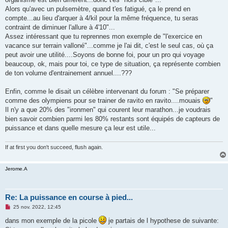
Alors qu'avec un pulsemètre, quand t'es fatigué, ça le prend en
compte...au lieu d'arquer à 4/kil pour la même fréquence, tu seras
contraint de diminuer l'allure à 4'10"...
Assez intéressant que tu reprennes mon exemple de "l'exercice en
vacance sur terrain valloné"...comme je l'ai dit, c'est le seul cas, où ça
peut avoir une utilité....Soyons de bonne foi, pour un pro qui voyage
beaucoup, ok, mais pour toi, ce type de situation, ça représente combien
de ton volume d'entrainement annuel....???
Enfin, comme le disait un célèbre intervenant du forum : "Se préparer
comme des olympiens pour se trainer de ravito en ravito....mouais
"
Il n'y a que 20% des "ironmen" qui courent leur marathon...je voudrais
bien savoir combien parmi les 80% restants sont équipés de capteurs de
puissance et dans quelle mesure ça leur est utile...
If at first you don't succeed, flush again.
Jerome.A
Re: La puissance en course à pied...
M
25 nov. 2022, 12:45
e
s
dans mon exemple de la picole
je partais de l hypothese de suivante:
s