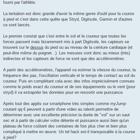
g
fourni par l'athlète.
e
n
o
La tentation est donc grande d'avoir la même genre d'outil pour la course
n
à pied et c'est dans cette quête que Stryd, Digitsole, Garmin et d'autres
l
u
ce sont lancés.
Le premier constat que c'est entre le sol et le coureur que toutes les
forces passent mais bizarrement mis à part Digitsole, les capteurs se
trouvent sur le
dessus
du pied ou au niveau de la ceinture cardiaque (et
peut-être même du poignet...). Les mesures sont donc au mieux (très)
indirectes et les capteurs de force ne sont que des accéléromètres.
A partir des accéléromètres, l'appareil va estimer la vitesse du coureur, la
fréquence des pas, l'oscillation verticale et le temps de contact au sol du
coureur. Puis en complétant cela avec des infos imprécisément connues
comme le poids exact du coureur et de ses équipements ou le vent (pour
stryd) il va extrapoler les données pour en ressortir une puissance.
Après tout des applis sur smartphone très simples comme
myJump
coutant qq € peuvent à partir d'une video au ralenti permettre de
déterminer avec une excellente précision la durée de "vol" sur un saut
sec et à partir de calculer votre détente et puissance aussi bien qu'un
plateau de force coûtant des centaines de fois plus cher et bien plus
compliqué à mettre en œuvre. Un tel hack est-il transposable à la course
à pied?