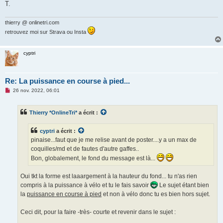
T.
thierry @ onlinetri.com
retrouvez moi sur Strava ou Insta
cyptri
Re: La puissance en course à pied...
M
26 nov. 2022, 06:01
e
s
s
Thierry *OnlineTri*
a écrit :
a
g
e
cyptri
a écrit :
n
o
pinaise...faut que je me relise avant de poster....y a un max de
n
coquilles/md et de fautes d'autre gaffes..
l
u
Bon, globalement, le fond du message est là...
Oui tkt la forme est laaargement à la hauteur du fond... tu n'as rien
compris à la puissance à vélo et tu le fais savoir
Le sujet étant bien
la
puissance en course à pied
et non à vélo donc tu es bien hors sujet.
Ceci dit, pour la faire -très- courte et revenir dans le sujet :