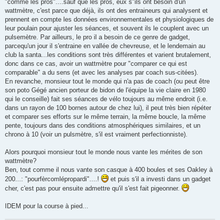
"comme les pros"....sauf que les pros, eux s"ils ont besoin d'un
wattmètre, c'est parce que déjà, ils ont des entraineurs qui analysent et
prennent en compte les données environnementales et physiologiques de
leur poulain pour ajuster les séances, et souvent ils le couplent avec un
pulsemètre. Par ailleurs, le pro il a besoin de ce genre de gadget,
parcequ'un jour il s'entraine en vallée de chevreuse, et le lendemain au
club la santa...les conditions sont très différentes et varient brutalement,
donc dans ce cas, avoir un wattmètre pour "comparer ce qui est
comparable" a du sens (et avec les analyses par coach sus-citées).
En revanche, monsieur tout le monde qui n'a pas de coach (ou peut être
son poto Gégé ancien porteur de bidon de l'équipe la vie claire en 1980
qui le conseille) fait ses séances de vélo toujours au même endroit (i.e.
dans un rayon de 100 bornes autour de chez lui), il peut très bien répéter
et comparer ses efforts sur le même terrain, la même boucle, la même
pente, toujours dans des conditions atmosphériques similaires, et un
chrono à 10 (voir un pulsmètre, s'il est vraiment perfectionniste).
Alors pourquoi monsieur tout le monde nous vante les mérites de son
wattmètre?
Ben, tout comme il nous vante son casque à 400 boules et ses Oakley à
200...: "pourfèrcomlépropardi"....!
et puis s'il a investi dans un gadget
cher, c'est pas pour ensuite admettre qu'il s'est fait pigeonner.
IDEM pour la course à pied...