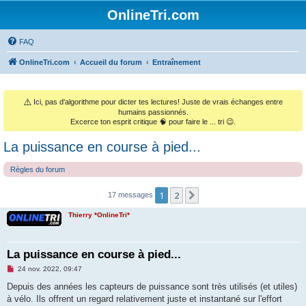
OnlineTri.com
FAQ
OnlineTri.com
Accueil du forum
Entraînement
⚠️
Ici, pas d'algorithme pour dicter tes lectures! Juste de vrais échanges entre
humains passionnés.
Excerce ton esprit critique 🧠 pour faire le ... tri 😉.
La puissance en course à pied...
Règles du forum
1
2
Suivant
17 messages
Thierry *OnlineTri*
La puissance en course à pied...
M
24 nov. 2022, 09:47
e
s
Depuis des années les capteurs de puissance sont très utilisés (et utiles)
s
à vélo. Ils offrent un regard relativement juste et instantané sur l'effort
a