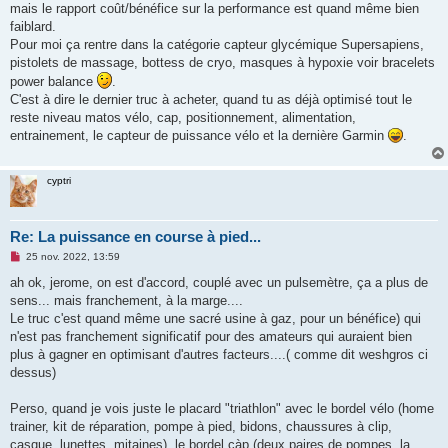
mais le rapport coût/bénéfice sur la performance est quand même bien
a
g
faiblard.
e
Pour moi ça rentre dans la catégorie capteur glycémique Supersapiens,
n
o
pistolets de massage, bottess de cryo, masques à hypoxie voir bracelets
n
power balance
.
l
u
C'est à dire le dernier truc à acheter, quand tu as déjà optimisé tout le
reste niveau matos vélo, cap, positionnement, alimentation,
entrainement, le capteur de puissance vélo et la dernière Garmin
.
cyptri
Re: La puissance en course à pied...
M
25 nov. 2022, 13:59
e
s
ah ok, jerome, on est d'accord, couplé avec un pulsemètre, ça a plus de
s
sens... mais franchement, à la marge....
a
g
Le truc c'est quand même une sacré usine à gaz, pour un bénéfice) qui
e
n'est pas franchement significatif pour des amateurs qui auraient bien
n
o
plus à gagner en optimisant d'autres facteurs....( comme dit weshgros ci
n
dessus)
l
u
Perso, quand je vois juste le placard "triathlon" avec le bordel vélo (home
trainer, kit de réparation, pompe à pied, bidons, chaussures à clip,
casque, lunettes, mitaines), le bordel càp (deux paires de pompes, la