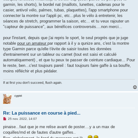
garmin, les shorts), le bordel nat (maillots, lunettes, cadenas pour le
casier, antivol vélo, palmes, tubas, plaquettes), l'app smartphone pour
connecter la montre sur l'appli pc, etc...plus le vélo à entretenir, les
séances de stretch, programmer la saison, etc... et tu veux rajouter un
"capteur de puissance", aux bénéfices controversés....non merci...
pour l'instant, depuis que j'ai repris le sport, le seul progrès que je juge
notable
pour un amateur
par rapport à il y a qunize ans, c'est la montre
type Garmin parce qu'elle t'évite de saisir toutes les données
d'entrainement sur un tableur ou carnet (tout est saisi et calculé
automatiquement) , et que tu peux te passer de ceinture cardiaque... Pour
le reste, ben...c'est toujours pareil : faut toujours faire gaffe à sa bouffe,
moins réfléchir et plus pédaler.
If at first you don't succeed, flush again.
cyptri
Re: La puissance en course à pied...
M
25 nov. 2022, 14:07
e
s
pinaise...faut que je me relise avant de poster....y a un max de
s
coquilles/md et de fautes d'autre gaffes..
a
g