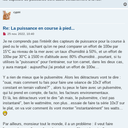
cyptri
Re: La puissance en course à pied...
M
25 nov. 2022, 10:40
e
s
Je ne comprends pas l'intérêt des capteurs de puissance pour la course à
s
pied ou le vélo, sachant qu'on ne peut comparer un effort de 100w par
a
g
15°C au niveau de la mer avec un taux d'humidité à 50%, et un effort de
e
100w par 30°C à 1500 m d'altitude avec 80% d'humidité...pourtant, si tu
n
o
utilises la "puissance" pour t'entrainer, sur ton carnet, dans les deux cas,
n
y aura marqué : aujourd'hui j'ai produit un effort de 100w....
l
u
Y a rien de mieux que le pulsemètre. Alors les détracteurs vont te dire :
"ouai, mais comment tu fais pour faire une séance de 10x3' effort
constant en terrain valloné?" , alors tu peux le faire avec un pulsemètre,
qui lui prend en compte, de facto, les facteurs environementaux.
Et là, les détracteurs vont te dire "ah mais, le pulsemètre, c'est pas
instantané", ben le wattmètre, non plus...essaie de faire ta série 10x3' sur
le plat, on va voir comment ils vont monter "instantanèment" tes watts...
Par ailleurs, monsieur tout le monde, il a un problème : il veut faire