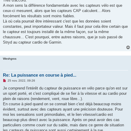
Très d'accord.
e
A mon sens la différence fondamentale avec les capteurs vélo est que
n
o
ceux-ci mesurent, alors que les capteurs CAP calculent... Alors
n
forcément les résultats sont moins fiables.
l
u
Là où cela pourrait être intéressant c'est que les données soient
constantes, peut importateur valeur. Mais il faut pour cela être certain que
le capteur est toujours installé de la même façon, sur la même
chaussure... C'est pourquoi, entre autres raisons, que je suis passé de
Stryd au capteur cardio de Garmin.
Weshgros
Re: La puissance en course à pied...
M
25 nov. 2022, 09:26
e
s
Je comprend l'intérêt du capteur de puissance en vélo parce qu'on est sur
s
un sport porté, et c'est compliqué de se fier à la vitesse et au cardio pour
a
g
plein de raisons (rendement, vent, roue libre...).
e
En course à pied quand on se connait bien c'est déjà beaucoup moins
n
o
évident, surtout avec des capteurs ayant une précision douteuse. Pour
n
moi les sensations sont primordiales, et le lien vitesse/cardio est
l
u
beaucoup plus direct avec la puissance. Après on peut avoir des cas
particuliers comme courir sur du sable, mais dans ce genre de situation
les capteurs de puissance sont aussi certainement à la rue.