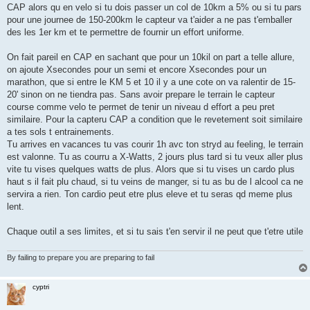
CAP alors qu en velo si tu dois passer un col de 10km a 5% ou si tu pars
pour une journee de 150-200km le capteur va t'aider a ne pas t'emballer
des les 1er km et te permettre de fournir un effort uniforme.
On fait pareil en CAP en sachant que pour un 10kil on part a telle allure,
on ajoute Xsecondes pour un semi et encore Xsecondes pour un
marathon, que si entre le KM 5 et 10 il y a une cote on va ralentir de 15-
20' sinon on ne tiendra pas. Sans avoir prepare le terrain le capteur
course comme velo te permet de tenir un niveau d effort a peu pret
similaire. Pour la capteru CAP a condition que le revetement soit similaire
a tes sols t entrainements.
Tu arrives en vacances tu vas courir 1h avc ton stryd au feeling, le terrain
est valonne. Tu as courru a X-Watts, 2 jours plus tard si tu veux aller plus
vite tu vises quelques watts de plus. Alors que si tu vises un cardo plus
haut s il fait plu chaud, si tu veins de manger, si tu as bu de l alcool ca ne
servira a rien. Ton cardio peut etre plus eleve et tu seras qd meme plus
lent.
Chaque outil a ses limites, et si tu sais t'en servir il ne peut que t'etre utile
By failing to prepare you are preparing to fail
cyptri