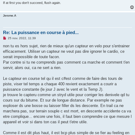
If at first you don't succeed, flush again.
Jerome.A
Re: La puissance en course à pied...
M
25 nov. 2022, 11:39
e
s
non tu es hors sujet, rien de mieux qu'un capteur en velo pour s'entrainer
s
efficacement. Utiliser un capteur ne veut pas dire ignorer le cardio, ce
a
g
serait impossible de toute facon.
e
Par contre si tu ne comprends pas comment ca marche et comment t'en
n
o
servir, alors oui, ca ne sert a rien.
n
l
u
Le capteur en course tel qu il est c#est comme de faire des tours de
piste, viser tel temps a chaque 400 revient exactement a courir a
puissance constante (le jour J avec le vent et la Temp J).
je trouve le capteru comme un stryd utile pour corriger les denivele qd tu
cours sur du bitume. Et sur de longue distance. Par exemple ne pas
exploser ds une bosse ou laisser filler ds les descente. En trail ca ne
marchera pas, sur terrain souple c est mort, en descente accidente ca va
etre complique... encore une fois, il faut bien comprendre ce que mesure l
appareil et voir si dans ton cas il peut t'etre utile.
Comme il est dit plus haut, il est bcp plus simple de se fier au feeling en