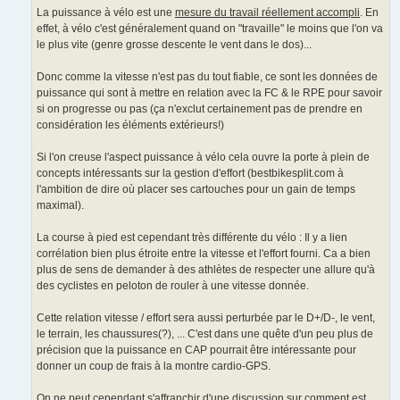
La puissance à vélo est une
mesure du travail réellement accompli
. En
effet, à vélo c'est généralement quand on "travaille" le moins que l'on va
le plus vite (genre grosse descente le vent dans le dos)...
Donc comme la vitesse n'est pas du tout fiable, ce sont les données de
puissance qui sont à mettre en relation avec la FC & le RPE pour savoir
si on progresse ou pas (ça n'exclut certainement pas de prendre en
considération les éléments extérieurs!)
Si l'on creuse l'aspect puissance à vélo cela ouvre la porte à plein de
concepts intéressants sur la gestion d'effort (bestbikesplit.com à
l'ambition de dire où placer ses cartouches pour un gain de temps
maximal).
La course à pied est cependant très différente du vélo : Il y a lien
corrélation bien plus étroite entre la vitesse et l'effort fourni. Ca a bien
plus de sens de demander à des athlètes de respecter une allure qu'à
des cyclistes en peloton de rouler à une vitesse donnée.
Cette relation vitesse / effort sera aussi perturbée par le D+/D-, le vent,
le terrain, les chaussures(?), ... C'est dans une quête d'un peu plus de
précision que la puissance en CAP pourrait être intéressante pour
donner un coup de frais à la montre cardio-GPS.
On ne peut cependant s'affranchir d'une discussion sur comment est