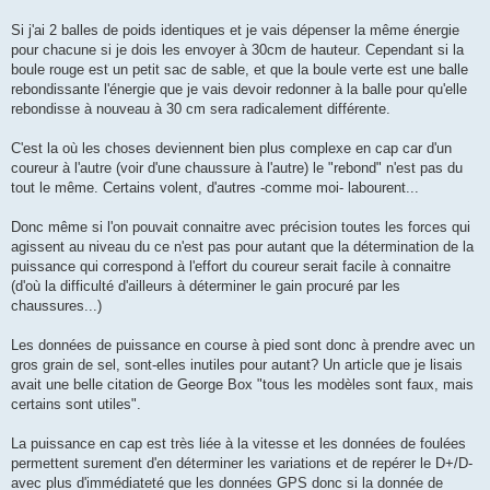
Si j'ai 2 balles de poids identiques et je vais dépenser la même énergie
pour chacune si je dois les envoyer à 30cm de hauteur. Cependant si la
boule rouge est un petit sac de sable, et que la boule verte est une balle
rebondissante l'énergie que je vais devoir redonner à la balle pour qu'elle
rebondisse à nouveau à 30 cm sera radicalement différente.
C'est la où les choses deviennent bien plus complexe en cap car d'un
coureur à l'autre (voir d'une chaussure à l'autre) le "rebond" n'est pas du
tout le même. Certains volent, d'autres -comme moi- labourent...
Donc même si l'on pouvait connaitre avec précision toutes les forces qui
agissent au niveau du ce n'est pas pour autant que la détermination de la
puissance qui correspond à l'effort du coureur serait facile à connaitre
(d'où la difficulté d'ailleurs à déterminer le gain procuré par les
chaussures...)
Les données de puissance en course à pied sont donc à prendre avec un
gros grain de sel, sont-elles inutiles pour autant? Un article que je lisais
avait une belle citation de George Box "tous les modèles sont faux, mais
certains sont utiles".
La puissance en cap est très liée à la vitesse et les données de foulées
permettent surement d'en déterminer les variations et de repérer le D+/D-
avec plus d'immédiateté que les données GPS donc si la donnée de