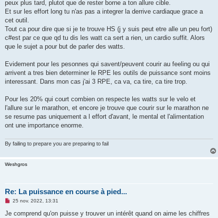
peux plus tard, plutot que de rester borne a ton allure cible.
Et sur les effort long tu n'as pas a integrer la derrive cardiaque grace a
cet outil.
Tout ca pour dire que si je te trouve HS (j y suis peut etre alle un peu fort)
c#est par ce que qd tu dis les watt ca sert a rien, un cardio suffit. Alors
que le sujet a pour but de parler des watts.
Evidement pour les pesonnes qui savent/peuvent courir au feeling ou qui
arrivent a tres bien determiner le RPE les outils de puissance sont moins
interessant. Dans mon cas j'ai 3 RPE, ca va, ca tire, ca tire trop.
Pour les 20% qui court combien on respecte les watts sur le velo et
l'allure sur le marathon, et encore je trouve que courir sur le marathon ne
se resume pas uniquement a l effort d'avant, le mental et l'alimentation
ont une importance enorme.
By failing to prepare you are preparing to fail
Weshgros
Re: La puissance en course à pied...
M
25 nov. 2022, 13:31
e
s
Je comprend qu'on puisse y trouver un intérêt quand on aime les chiffres
s