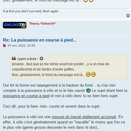
Bon, globalement, le fond du message est là...
e
n
o
If at first you don't succeed, flush again.
n
l
u
Thierry *OnlineTri*
Re: La puissance en course à pied...
M
25 nov. 2022, 23:56
e
s
s
cyptri
a écrit :
a
g
pinaise...faut que je me relise avant de poster....y a un max de
e
coquilles/md et de fautes d'autre gaffes..
n
o
Bon, globalement, le fond du message est là...
n
l
u
Oui tkt la forme est laaargement à la hauteur du fond... tu n'as rien
compris à la puissance à vélo et tu le fais savoir
Le sujet étant bien la
puissance en course à pied
et non à vélo donc tu es bien hors sujet.
Ceci dit, pour la faire -très- courte et revenir dans le sujet :
La puissance à vélo est une
mesure du travail réellement accompli
. En
effet, à vélo c'est généralement quand on "travaille" le moins que l'on va
le plus vite (genre grosse descente le vent dans le dos)...