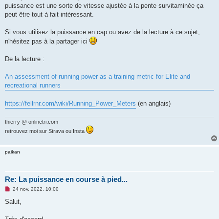
puissance est une sorte de vitesse ajustée à la pente survitaminée ça
peut être tout à fait intéressant.
Si vous utilisez la puissance en cap ou avez de la lecture à ce sujet,
n'hésitez pas à la partager ici
De la lecture :
An assessment of running power as a training metric for Elite and
recreational runners
https://fellrnr.com/wiki/Running_Power_Meters
(en anglais)
thierry @ onlinetri.com
retrouvez moi sur Strava ou Insta
paikan
Re: La puissance en course à pied...
M
24 nov. 2022, 10:00
e
s
Salut,
s
a
g