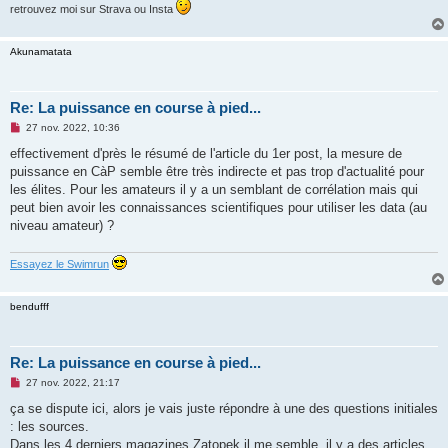
retrouvez moi sur Strava ou Insta
Akunamatata
Re: La puissance en course à pied...
M
27 nov. 2022, 10:36
e
s
effectivement d'près le résumé de l'article du 1er post, la mesure de
s
puissance en CàP semble être très indirecte et pas trop d'actualité pour
a
g
les élites. Pour les amateurs il y a un semblant de corrélation mais qui
e
peut bien avoir les connaissances scientifiques pour utiliser les data (au
n
o
niveau amateur) ?
n
l
u
Essayez le Swimrun
bendufff
Re: La puissance en course à pied...
M
27 nov. 2022, 21:17
e
s
ça se dispute ici, alors je vais juste répondre à une des questions initiales
s
: les sources.
a
g
Dans les 4 derniers magazines Zatopek il me semble, il y a des articles