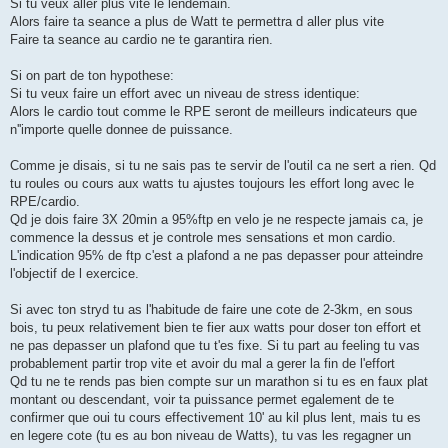
Si tu veux aller plus vite le lendemain.
a
g
Alors faire ta seance a plus de Watt te permettra d aller plus vite
e
Faire ta seance au cardio ne te garantira rien.
n
o
n
Si on part de ton hypothese:
l
u
Si tu veux faire un effort avec un niveau de stress identique:
Alors le cardio tout comme le RPE seront de meilleurs indicateurs que
n''importe quelle donnee de puissance.
Comme je disais, si tu ne sais pas te servir de l'outil ca ne sert a rien. Qd
tu roules ou cours aux watts tu ajustes toujours les effort long avec le
RPE/cardio.
Qd je dois faire 3X 20min a 95%ftp en velo je ne respecte jamais ca, je
commence la dessus et je controle mes sensations et mon cardio.
L'indication 95% de ftp c'est a plafond a ne pas depasser pour atteindre
l'objectif de l exercice.
Si avec ton stryd tu as l'habitude de faire une cote de 2-3km, en sous
bois, tu peux relativement bien te fier aux watts pour doser ton effort et
ne pas depasser un plafond que tu t'es fixe. Si tu part au feeling tu vas
probablement partir trop vite et avoir du mal a gerer la fin de l'effort
Qd tu ne te rends pas bien compte sur un marathon si tu es en faux plat
montant ou descendant, voir ta puissance permet egalement de te
confirmer que oui tu cours effectivement 10' au kil plus lent, mais tu es
en legere cote (tu es au bon niveau de Watts), tu vas les regagner un