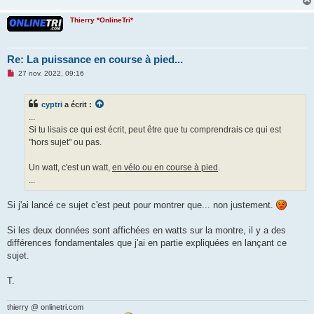
Thierry *OnlineTri*
Re: La puissance en course à pied...
M
27 nov. 2022, 09:16
e
s
s
cyptri
a écrit :
a
g
...
e
Si tu lisais ce qui est écrit, peut être que tu comprendrais ce qui est
n
o
"hors sujet" ou pas.
n
l
u
Un watt, c'est un watt,
en vélo ou en course à pied
.
...
Si j'ai lancé ce sujet c'est peut pour montrer que... non justement.
Si les deux données sont affichées en watts sur la montre, il y a des
différences fondamentales que j'ai en partie expliquées en lançant ce
sujet.
T.
thierry @ onlinetri.com