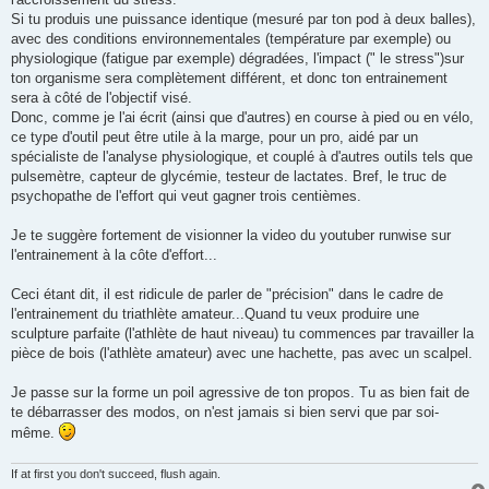
Si tu produis une puissance identique (mesuré par ton pod à deux balles),
avec des conditions environnementales (température par exemple) ou
physiologique (fatigue par exemple) dégradées, l'impact (" le stress")sur
ton organisme sera complètement différent, et donc ton entrainement
sera à côté de l'objectif visé.
Donc, comme je l'ai écrit (ainsi que d'autres) en course à pied ou en vélo,
ce type d'outil peut être utile à la marge, pour un pro, aidé par un
spécialiste de l'analyse physiologique, et couplé à d'autres outils tels que
pulsemètre, capteur de glycémie, testeur de lactates. Bref, le truc de
psychopathe de l'effort qui veut gagner trois centièmes.
Je te suggère fortement de visionner la video du youtuber runwise sur
l'entrainement à la côte d'effort...
Ceci étant dit, il est ridicule de parler de "précision" dans le cadre de
l'entrainement du triathlète amateur...Quand tu veux produire une
sculpture parfaite (l'athlète de haut niveau) tu commences par travailler la
pièce de bois (l'athlète amateur) avec une hachette, pas avec un scalpel.
Je passe sur la forme un poil agressive de ton propos. Tu as bien fait de
te débarrasser des modos, on n'est jamais si bien servi que par soi-
même.
If at first you don't succeed, flush again.