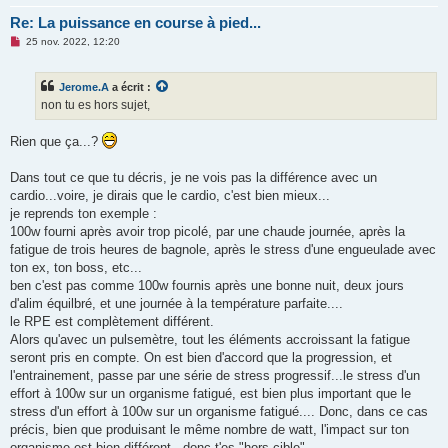
Re: La puissance en course à pied...
M
25 nov. 2022, 12:20
e
s
s
Jerome.A
a écrit :
a
g
non tu es hors sujet,
e
n
o
Rien que ça...?
n
l
u
Dans tout ce que tu décris, je ne vois pas la différence avec un
cardio...voire, je dirais que le cardio, c'est bien mieux...
je reprends ton exemple :
100w fourni après avoir trop picolé, par une chaude journée, après la
fatigue de trois heures de bagnole, après le stress d'une engueulade avec
ton ex, ton boss, etc...
ben c'est pas comme 100w fournis après une bonne nuit, deux jours
d'alim équilbré, et une journée à la température parfaite....
le RPE est complètement différent.
Alors qu'avec un pulsemètre, tout les éléments accroissant la fatigue
seront pris en compte. On est bien d'accord que la progression, et
l'entrainement, passe par une série de stress progressif...le stress d'un
effort à 100w sur un organisme fatigué, est bien plus important que le
stress d'un effort à 100w sur un organisme fatigué.... Donc, dans ce cas
précis, bien que produisant le même nombre de watt, l'impact sur ton
organisme est bien différent...donc t'es "hors cible"...