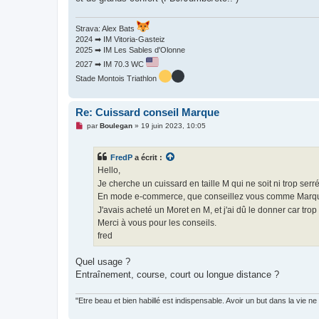
Strava: Alex Bats
2024 ➡ IM Vitoria-Gasteiz
2025 ➡ IM Les Sables d'Olonne
2027 ➡ IM 70.3 WC
Stade Montois Triathlon
Re: Cuissard conseil Marque
M
par
Boulegan
»
19 juin 2023, 10:05
e
s
s
FredP
a écrit :
a
g
Hello,
e
Je cherche un cuissard en taille M qui ne soit ni trop ser
n
o
En mode e-commerce, que conseillez vous comme Marque 
n
J'avais acheté un Moret en M, et j'ai dû le donner car tro
l
u
Merci à vous pour les conseils.
fred
Quel usage ?
Entraînement, course, court ou longue distance ?
"Etre beau et bien habillé est indispensable. Avoir un but dans la vie ne