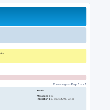
nés.
11 messages • Page
1
sur
1
FredP
Messages :
83
Inscription :
27 mars 2005, 23:46