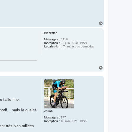
H
a
u
Blackstar
t
Messages :
4916
Inscription :
22 juin 2010, 19:21
Localisation :
Triangle des bermudas
H
a
u
t
taille fine.
tif... mais la qualité
Jarrah
Messages :
177
Inscription :
18 mai 2021, 10:22
t très bien taillées