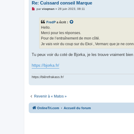
Re: Cuissard conseil Marque
M
par
vioqman
»
28 juin 2023, 08:11
e
s
s
FredP
a écrit :
a
g
Hello.
e
Merci pour les réponses.
n
o
Pour de l’entraînement de mon côté.
n
Je vais voir du coup sur du Ekoi , Vermarc que je ne con
l
u
Tu peux voir du coté de Bjorka, je les trouve vraiment bien
https://bjorka.fr/
https://bièrefrakass.fr/
Revenir à « Matos »
OnlineTri.com
Accueil du forum