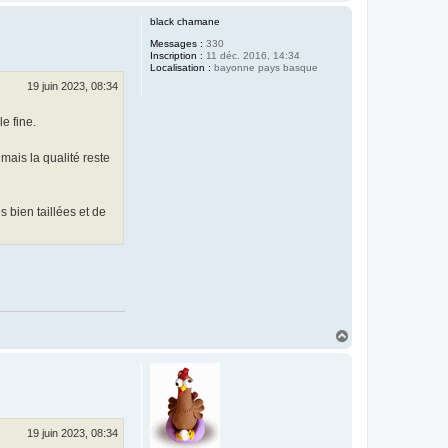
a
u
black chamane
t
Messages :
330
Inscription :
11 déc. 2016, 14:34
Localisation :
bayonne pays basque
19 juin 2023, 08:34
e fine.
mais la qualité reste
 bien taillées et de
H
a
u
t
19 juin 2023, 08:34