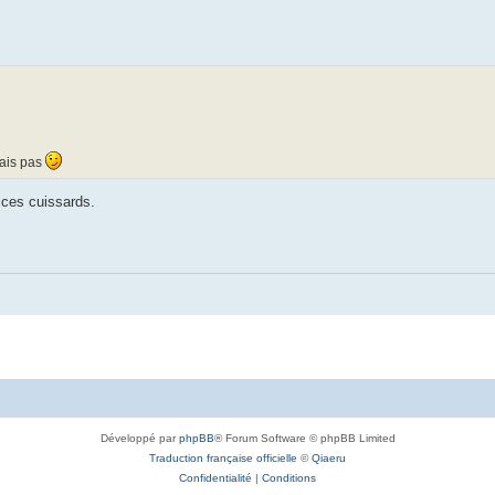
nais pas
 ces cuissards.
Développé par
phpBB
® Forum Software © phpBB Limited
Traduction française officielle
©
Qiaeru
Confidentialité
|
Conditions