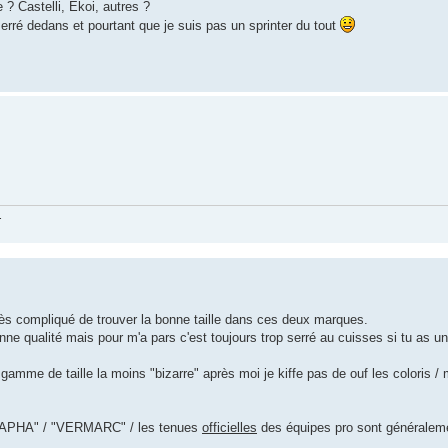
 Castelli, Ekoi, autres ?
serré dedans et pourtant que je suis pas un sprinter du tout
.
très compliqué de trouver la bonne taille dans ces deux marques.
ne qualité mais pour m'a pars c'est toujours trop serré au cuisses si tu as une 
e de taille la moins "bizarre" après moi je kiffe pas de ouf les coloris / mo
/ "RAPHA" / "VERMARC" / les tenues
officielles
des équipes pro sont généralemen