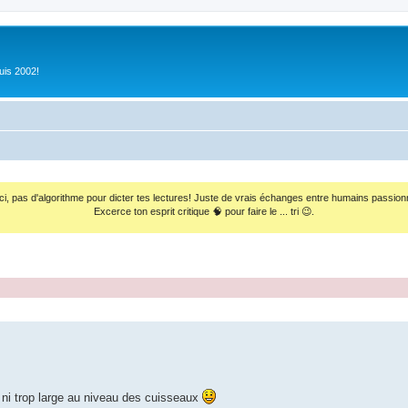
uis 2002!
ci, pas d'algorithme pour dicter tes lectures! Juste de vrais échanges entre humains passion
Excerce ton esprit critique 🧠 pour faire le ... tri 😉.
, ni trop large au niveau des cuisseaux