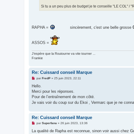
e
Si tu a un peu plus de budget je te conseille "LE COL" 
n
o
n
l
u
RAPHA =
sincèrement, c'est une belle grosse
ASSOS =
J’espère que la Routourne va vite tourner ...
Frankie
Re: Cuissard conseil Marque
M
par
FredP
»
25 juin 2023, 22:11
e
s
Hello.
s
Merci pour les réponses.
a
g
Pour de l’entraînement de mon côté.
e
Je vais voir du coup sur du Ekoi , Vermarc que je ne conn
n
o
n
l
Re: Cuissard conseil Marque
u
M
par
Superfana
»
26 juin 2023, 13:36
e
s
La qualité de Rapha est reconnue, sinon voir aussi chez Gob
s