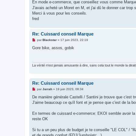
g
En mode e-commerce, que conseillez vous comme Marque ?
e
J'avais acheté un Moret en M, et j'ai dû le donner car trop 
n
o
Merci à vous pour les conseils.
n
fred
l
u
Re: Cuissard conseil Marque
M
par
Blackstar
»
17 juin 2023, 22:19
e
s
Gore bike, assos, gobik
s
a
g
e
n
La vérité n'est jamais amusante à dire, sans cela tout le monde la dirait
o
n
l
u
Re: Cuissard conseil Marque
M
par
Jarrah
»
19 juin 2023, 08:34
e
s
De manière générale Castelli / Santini je trouve que c'est 
s
J'aime beaucoup ce qu'il font et je pense que c'est de la bon
a
g
e
En termes de cuissard e-commerce: EKOI semble avoir la gamm
n
o
reste OK
n
l
u
Si tu a un peu plus de budget je te conseille "LE COL" 
et de grands confort (FDJ/Jumbo/etc.. )