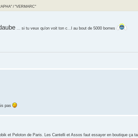
/ "RAPHA" / "VERMARC"
daube
... si tu veux qu'on voit ton c...l au bout de 5000 bornes
ais pas
ik et Peloton de Paris. Les Cantelli et Assos faut essayer en boutique ça tail