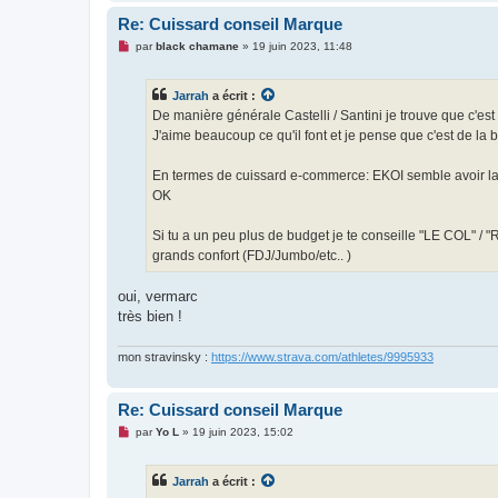
Re: Cuissard conseil Marque
M
par
black chamane
»
19 juin 2023, 11:48
e
s
s
Jarrah
a écrit :
a
g
De manière générale Castelli / Santini je trouve que c'es
e
J'aime beaucoup ce qu'il font et je pense que c'est de la b
n
o
n
En termes de cuissard e-commerce: EKOI semble avoir la gam
l
u
OK
Si tu a un peu plus de budget je te conseille "LE COL" 
grands confort (FDJ/Jumbo/etc.. )
oui, vermarc
très bien !
mon stravinsky :
https://www.strava.com/athletes/9995933
Re: Cuissard conseil Marque
M
par
Yo L
»
19 juin 2023, 15:02
e
s
s
Jarrah
a écrit :
a
g