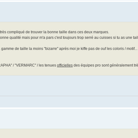
t très compliqué de trouver la bonne taille dans ces deux marques.
onne qualité mais pour m'a pars c'est toujours trop serré au cuisses si tu as une taill
me de taille la moins "bizarre" après moi je kiffe pas de ouf les coloris / motif... 
/ "RAPHA" / "VERMARC" / les tenues
officielles
des équipes pro sont généralement très