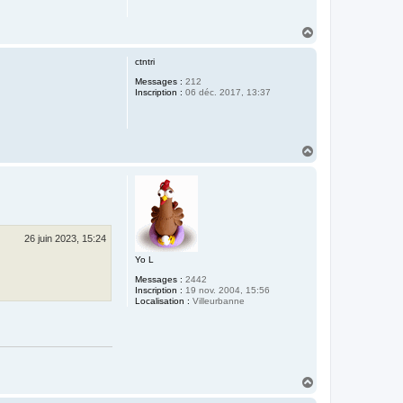
H
a
u
ctntri
t
Messages :
212
Inscription :
06 déc. 2017, 13:37
H
a
u
t
26 juin 2023, 15:24
Yo L
Messages :
2442
Inscription :
19 nov. 2004, 15:56
Localisation :
Villeurbanne
H
a