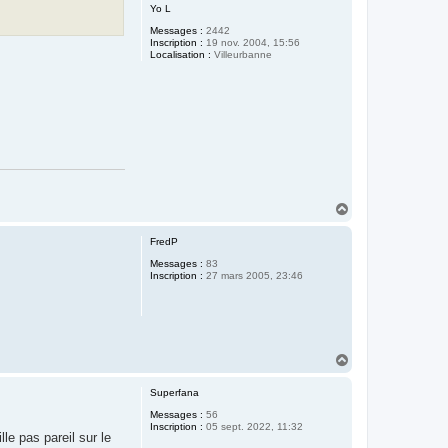
Yo L
Messages :
2442
Inscription :
19 nov. 2004, 15:56
Localisation :
Villeurbanne
H
a
u
FredP
t
Messages :
83
Inscription :
27 mars 2005, 23:46
H
a
u
Superfana
t
Messages :
56
Inscription :
05 sept. 2022, 11:32
le pas pareil sur le