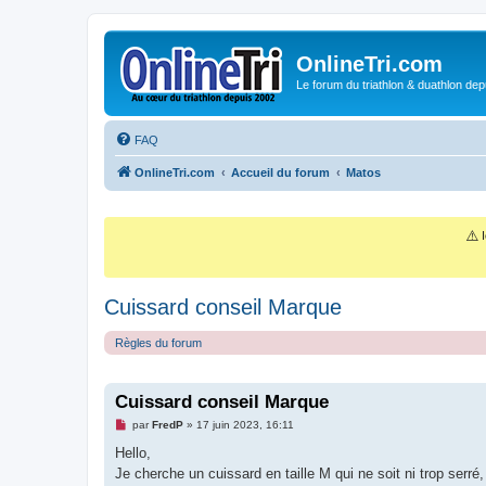
OnlineTri.com
Le forum du triathlon & duathlon dep
FAQ
OnlineTri.com
Accueil du forum
Matos
⚠️
I
Cuissard conseil Marque
Règles du forum
Cuissard conseil Marque
M
par
FredP
»
17 juin 2023, 16:11
e
s
Hello,
s
Je cherche un cuissard en taille M qui ne soit ni trop serré
a