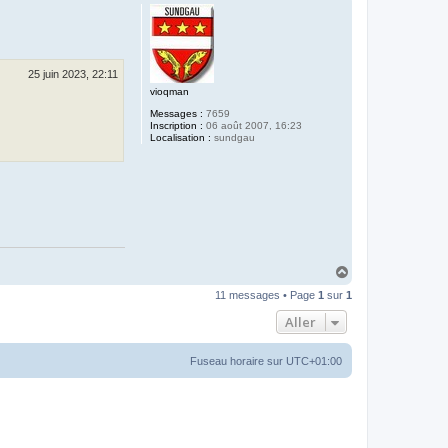
u
t
25 juin 2023, 22:11
vioqman
Messages :
7659
Inscription :
06 août 2007, 16:23
Localisation :
sundgau
H
a
11 messages • Page
1
sur
1
u
t
Aller
Fuseau horaire sur
UTC+01:00