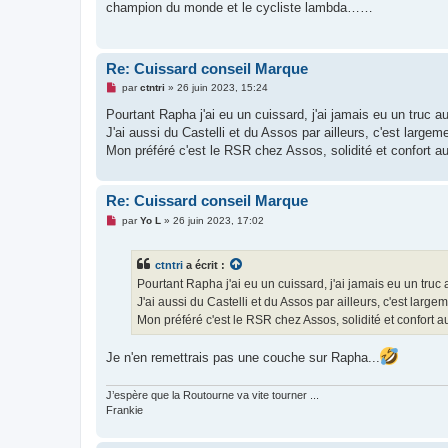
champion du monde et le cycliste lambda……
a
g
e
n
o
Re: Cuissard conseil Marque
n
l
M
par
ctntri
»
26 juin 2023, 15:24
u
e
s
Pourtant Rapha j'ai eu un cuissard, j'ai jamais eu un truc au
s
J'ai aussi du Castelli et du Assos par ailleurs, c'est largem
a
g
Mon préféré c'est le RSR chez Assos, solidité et confort au 
e
n
o
n
Re: Cuissard conseil Marque
l
u
M
par
Yo L
»
26 juin 2023, 17:02
e
s
s
ctntri
a écrit :
a
g
Pourtant Rapha j'ai eu un cuissard, j'ai jamais eu un truc 
e
J'ai aussi du Castelli et du Assos par ailleurs, c'est large
n
o
Mon préféré c'est le RSR chez Assos, solidité et confort au 
n
l
u
Je n'en remettrais pas une couche sur Rapha...
J’espère que la Routourne va vite tourner ...
Frankie