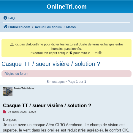
OnlineTri.com
FAQ
OnlineTri.com
Accueil du forum
Matos
⚠️
Ici, pas d'algorithme pour dicter tes lectures! Juste de vrais échanges entre
humains passionnés.
Excerce ton esprit critique 🧠 pour faire le ... tri 😉.
Casque TT / sueur visière / solution ?
Règles du forum
5 messages • Page
1
sur
1
MetalTriathlete
Casque TT / sueur visière / solution ?
M
26 mars 2024, 12:25
e
s
Bonjour,
s
Je roule avec un casque Aéro GIRO Aerohead. Le champ de vision est
a
g
superbe, le vent dans les oreilles est réduit (très agréable), le confort OK.
e