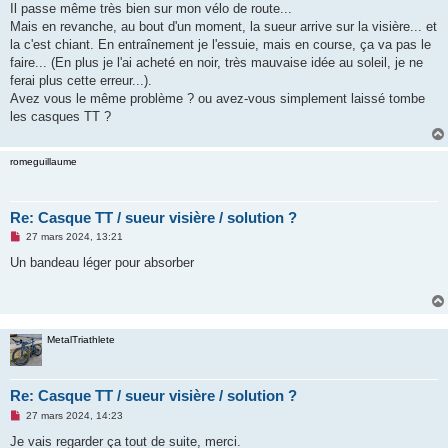
Il passe même très bien sur mon vélo de route...
n
o
Mais en revanche, au bout d'un moment, la sueur arrive sur la visière... et
n
la c'est chiant. En entraînement je l'essuie, mais en course, ça va pas le
l
u
faire... (En plus je l'ai acheté en noir, très mauvaise idée au soleil, je ne
ferai plus cette erreur...).
Avez vous le même problème ? ou avez-vous simplement laissé tombe
les casques TT ?
romeguillaume
Re: Casque TT / sueur visière / solution ?
M
27 mars 2024, 13:21
e
s
Un bandeau léger pour absorber
s
a
g
e
n
o
MetalTriathlete
n
l
u
Re: Casque TT / sueur visière / solution ?
M
27 mars 2024, 14:23
e
s
Je vais regarder ça tout de suite, merci.