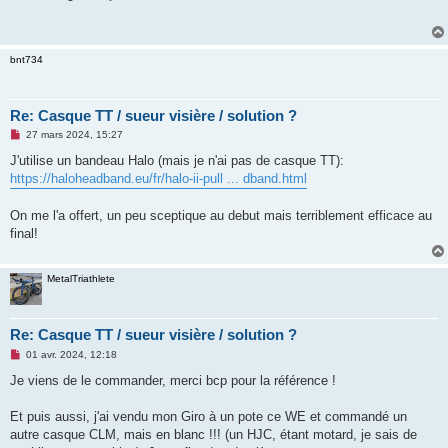
s
a
g
e
n
bnt734
o
n
l
u
Re: Casque TT / sueur visière / solution ?
M
27 mars 2024, 15:27
e
s
J'utilise un bandeau Halo (mais je n'ai pas de casque TT):
s
https://haloheadband.eu/fr/halo-ii-pull ... dband.html
a
g
e
On me l'a offert, un peu sceptique au debut mais terriblement efficace au
n
o
final!
n
l
u
MetalTriathlete
Re: Casque TT / sueur visière / solution ?
M
01 avr. 2024, 12:18
e
s
Je viens de le commander, merci bcp pour la référence !
s
a
g
Et puis aussi, j'ai vendu mon Giro à un pote ce WE et commandé un
e
autre casque CLM, mais en blanc !!! (un HJC, étant motard, je sais de
n