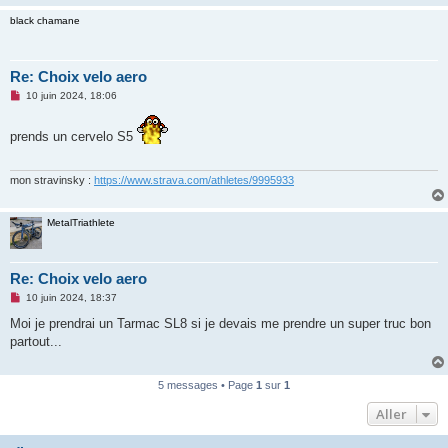
o
black chamane
n
l
u
Re: Choix velo aero
M
10 juin 2024, 18:06
e
s
s
prends un cervelo S5
a
g
e
n
mon stravinsky :
https://www.strava.com/athletes/9995933
o
n
l
MetalTriathlete
u
Re: Choix velo aero
M
10 juin 2024, 18:37
e
s
Moi je prendrai un Tarmac SL8 si je devais me prendre un super truc bon
s
partout...
a
g
e
n
5 messages • Page
1
sur
1
o
n
Aller
l
u