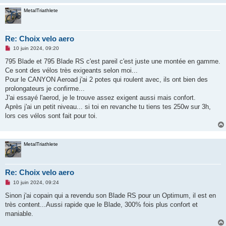
MetalTriathlete
Re: Choix velo aero
M
10 juin 2024, 09:20
e
s
795 Blade et 795 Blade RS c'est pareil c'est juste une montée en gamme.
s
Ce sont des vélos très exigeants selon moi...
a
g
Pour le CANYON Aeroad j'ai 2 potes qui roulent avec, ils ont bien des
e
prolongateurs je confirme...
n
o
J'ai essayé l'aerod, je le trouve assez exigent aussi mais confort.
n
Après j'ai un petit niveau... si toi en revanche tu tiens tes 250w sur 3h,
l
u
lors ces vélos sont fait pour toi.
MetalTriathlete
Re: Choix velo aero
M
10 juin 2024, 09:24
e
s
Sinon j'ai copain qui a revendu son Blade RS pour un Optimum, il est en
s
très content...Aussi rapide que le Blade, 300% fois plus confort et
a
g
maniable.
e
n