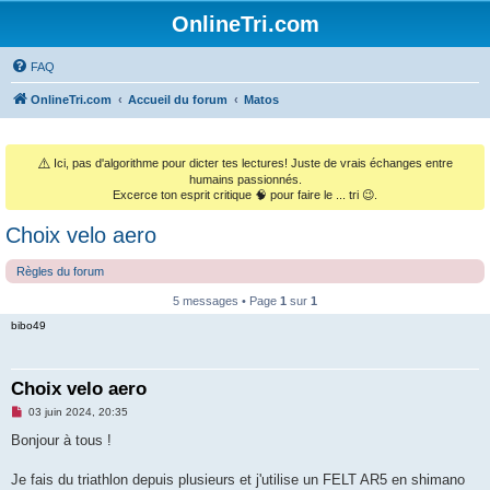
OnlineTri.com
FAQ
OnlineTri.com
Accueil du forum
Matos
⚠️
Ici, pas d'algorithme pour dicter tes lectures! Juste de vrais échanges entre
humains passionnés.
Excerce ton esprit critique 🧠 pour faire le ... tri 😉.
Choix velo aero
Règles du forum
5 messages • Page
1
sur
1
bibo49
Choix velo aero
M
03 juin 2024, 20:35
e
s
Bonjour à tous !
s
a
g
Je fais du triathlon depuis plusieurs et j'utilise un FELT AR5 en shimano
e