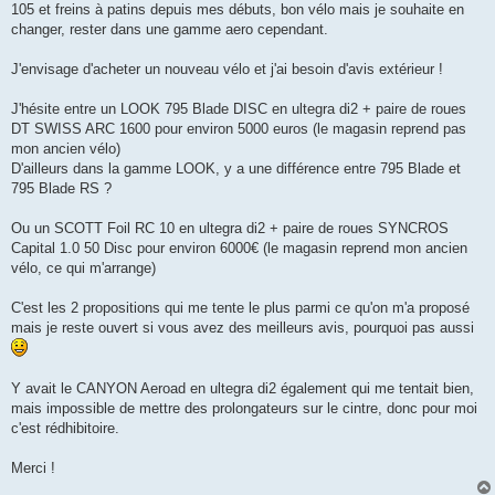
105 et freins à patins depuis mes débuts, bon vélo mais je souhaite en
n
o
changer, rester dans une gamme aero cependant.
n
l
u
J'envisage d'acheter un nouveau vélo et j'ai besoin d'avis extérieur !
J'hésite entre un LOOK 795 Blade DISC en ultegra di2 + paire de roues
DT SWISS ARC 1600 pour environ 5000 euros (le magasin reprend pas
mon ancien vélo)
D'ailleurs dans la gamme LOOK, y a une différence entre 795 Blade et
795 Blade RS ?
Ou un SCOTT Foil RC 10 en ultegra di2 + paire de roues SYNCROS
Capital 1.0 50 Disc pour environ 6000€ (le magasin reprend mon ancien
vélo, ce qui m'arrange)
C'est les 2 propositions qui me tente le plus parmi ce qu'on m'a proposé
mais je reste ouvert si vous avez des meilleurs avis, pourquoi pas aussi
Y avait le CANYON Aeroad en ultegra di2 également qui me tentait bien,
mais impossible de mettre des prolongateurs sur le cintre, donc pour moi
c'est rédhibitoire.
Merci !