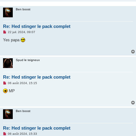
Ben boost
Re: Hed stinger le pack complet
M
22 juil. 2024, 09:07
e
s
Yes papa
s
a
g
e
n
Spud le teigneux
o
n
l
u
Re: Hed stinger le pack complet
M
06 août 2024, 15:15
e
s
MP
s
a
g
e
n
Ben boost
o
n
l
u
Re: Hed stinger le pack complet
M
06 août 2024, 15:33