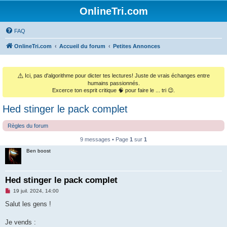
OnlineTri.com
FAQ
OnlineTri.com
Accueil du forum
Petites Annonces
⚠️
Ici, pas d'algorithme pour dicter tes lectures! Juste de vrais échanges entre
humains passionnés.
Excerce ton esprit critique 🧠 pour faire le ... tri 😉.
Hed stinger le pack complet
Règles du forum
9 messages • Page
1
sur
1
Ben boost
Hed stinger le pack complet
M
19 juil. 2024, 14:00
e
s
Salut les gens !
s
a
g
Je vends :
e