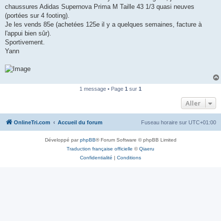
g
chaussures Adidas Supernova Prima M Taille 43 1/3 quasi neuves
e
(portées sur 4 footing).
n
o
Je les vends 85e (achetées 125e il y a quelques semaines, facture à
n
l'appui bien sûr).
l
u
Sportivement.
Yann
1 message • Page
1
sur
1
Aller
OnlineTri.com
Accueil du forum
Fuseau horaire sur
UTC+01:00
Développé par
phpBB
® Forum Software © phpBB Limited
Traduction française officielle
©
Qiaeru
Confidentialité
|
Conditions