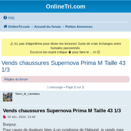
OnlineTri.com
FAQ
OnlineTri.com
Accueil du forum
Petites Annonces
⚠️
Ici, pas d'algorithme pour dicter tes lectures! Juste de vrais échanges entre
humains passionnés.
Excerce ton esprit critique 🧠 pour faire le ... tri 😉.
Vends chaussures Supernova Prima M Taille 43
1/3
Règles du forum
1 message • Page
1
sur
1
Yann_le_cantalou
Vends chaussures Supernova Prima M Taille 43 1/3
M
02 déc. 2024, 13:49
e
s
Bonjour,
s
Pour cause de douleurs liées à un syndrome de Halgund, je vends mes
a