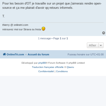
g
Pour les besoin d'OT je travaille sur un projet que j'aimerais rendre open-
e
source et ça me plairait d'avoir qq retours informels.
n
o
n
T.
l
u
thierry @ onlinetri.com
retrouvez moi sur Strava ou Insta
1 message • Page
1
sur
1
Aller
OnlineTri.com
Accueil du forum
Fuseau horaire sur
UTC+01:00
Développé par
phpBB
® Forum Software © phpBB Limited
Traduction française officielle
©
Qiaeru
Confidentialité
|
Conditions