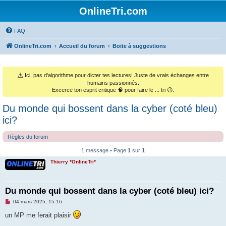
OnlineTri.com
FAQ
OnlineTri.com
Accueil du forum
Boite à suggestions
⚠️
Ici, pas d'algorithme pour dicter tes lectures! Juste de vrais échanges entre
humains passionnés.
Excerce ton esprit critique 🧠 pour faire le ... tri 😉.
Du monde qui bossent dans la cyber (coté bleu)
ici?
Règles du forum
1 message • Page
1
sur
1
Thierry *OnlineTri*
Du monde qui bossent dans la cyber (coté bleu) ici?
M
04 mars 2025, 15:16
e
s
un MP me ferait plaisir
s
a