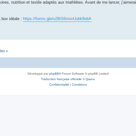
res, nutrition et textile adaptés aux triathlètes. Avant de me lancer, j’aimerai
a box idéale :
https://forms.gle/o28tS6msnUubk8obA
les »
Développé par
phpBB
® Forum Software © phpBB Limited
Traduction française officielle
©
Qiaeru
Confidentialité
|
Conditions