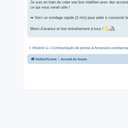
g
Je suis en train de créer une box triathlon avec des accessoi
e
ce qui vous serait utile !
n
o
n
➡ Voici un sondage rapide (2 min) pour aider à concevoir l
l
u
Merci d’avance et bon entraînement à tous !
Revenir à « Communiqués de presse & Annonces commercia
OnlineTri.com
Accueil du forum