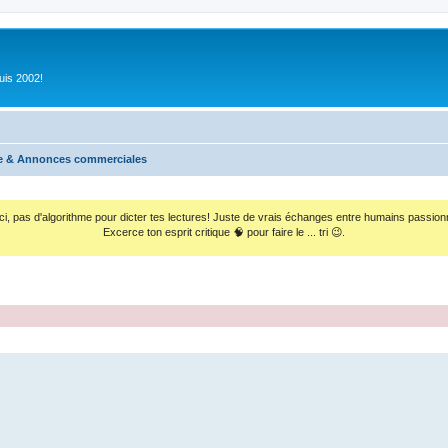
uis 2002!
 & Annonces commerciales
ci, pas d'algorithme pour dicter tes lectures! Juste de vrais échanges entre humains passion
Excerce ton esprit critique 🧠 pour faire le ... tri 😉.