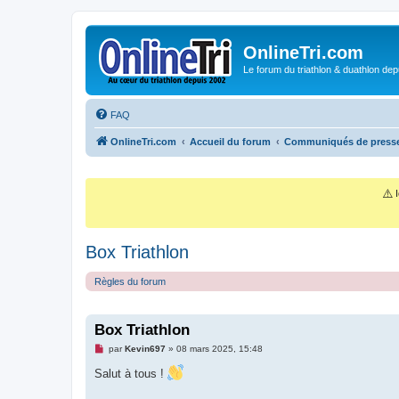
OnlineTri.com
Le forum du triathlon & duathlon dep
FAQ
OnlineTri.com
Accueil du forum
Communiqués de presse
⚠️
I
Box Triathlon
Règles du forum
Box Triathlon
M
par
Kevin697
»
08 mars 2025, 15:48
e
s
Salut à tous !
s
a