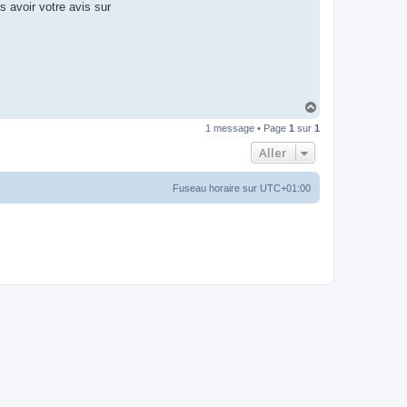
s avoir votre avis sur
H
a
1 message • Page
1
sur
1
u
t
Aller
Fuseau horaire sur
UTC+01:00