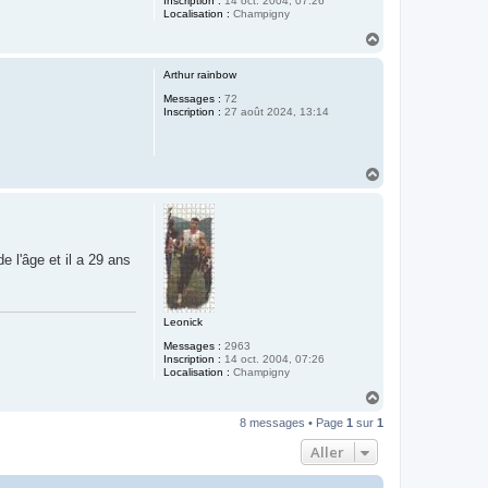
Inscription :
14 oct. 2004, 07:26
Localisation :
Champigny
H
a
u
Arthur rainbow
t
Messages :
72
Inscription :
27 août 2024, 13:14
H
a
u
t
e l'âge et il a 29 ans
Leonick
Messages :
2963
Inscription :
14 oct. 2004, 07:26
Localisation :
Champigny
H
a
8 messages • Page
1
sur
1
u
t
Aller