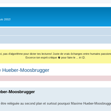
uis 2002!
ci, pas d'algorithme pour dicter tes lectures! Juste de vrais échanges entre humains passion
Excerce ton esprit critique 🧠 pour faire le ... tri 😉.
 Hueber-Moosbrugger
eber-Moosbrugger
 être reléguée au second plan et surtout pourquoi Maxime Hueber-Moosbrugge