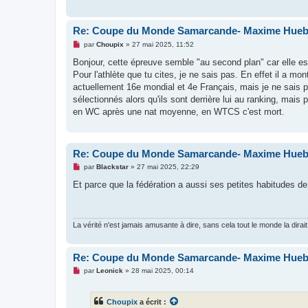
g
e
n
o
Re: Coupe du Monde Samarcande- Maxime Hue
n
l
M
par
Choupix
»
27 mai 2025, 11:52
u
e
s
Bonjour, cette épreuve semble "au second plan" car elle e
s
Pour l'athlète que tu cites, je ne sais pas. En effet il a 
a
g
actuellement 16e mondial et 4e Français, mais je ne sais 
e
sélectionnés alors qu'ils sont derrière lui au ranking, mais p
n
o
en WC après une nat moyenne, en WTCS c'est mort.
n
l
u
Re: Coupe du Monde Samarcande- Maxime Hue
M
par
Blackstar
»
27 mai 2025, 22:29
e
s
Et parce que la fédération a aussi ses petites habitudes de
s
a
g
e
n
La vérité n'est jamais amusante à dire, sans cela tout le monde la dirait
o
n
l
Re: Coupe du Monde Samarcande- Maxime Hue
u
M
par
Leonick
»
28 mai 2025, 00:14
e
s
s
Choupix
a écrit :
a