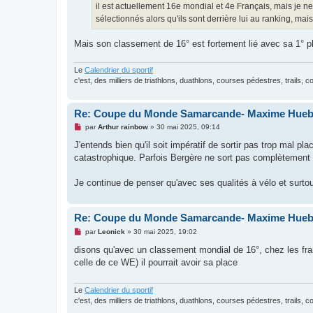
g
il est actuellement 16e mondial et 4e Français, mais je n
e
sélectionnés alors qu'ils sont derrière lui au ranking, mais
n
o
n
Mais son classement de 16° est fortement lié avec sa 1° p
l
u
Le
Calendrier du sportif
c'est, des milliers de triathlons, duathlons, courses pédestres, trails, 
Re: Coupe du Monde Samarcande- Maxime Hue
M
par
Arthur rainbow
»
30 mai 2025, 09:14
e
s
J'entends bien qu'il soit impératif de sortir pas trop mal p
s
catastrophique. Parfois Bergère ne sort pas complètement d
a
g
e
Je continue de penser qu'avec ses qualités à vélo et surto
n
o
n
l
Re: Coupe du Monde Samarcande- Maxime Hue
u
M
par
Leonick
»
30 mai 2025, 19:02
e
s
disons qu'avec un classement mondial de 16°, chez les fran
s
celle de ce WE) il pourrait avoir sa place
a
g
e
n
Le
Calendrier du sportif
o
c'est, des milliers de triathlons, duathlons, courses pédestres, trails, 
n