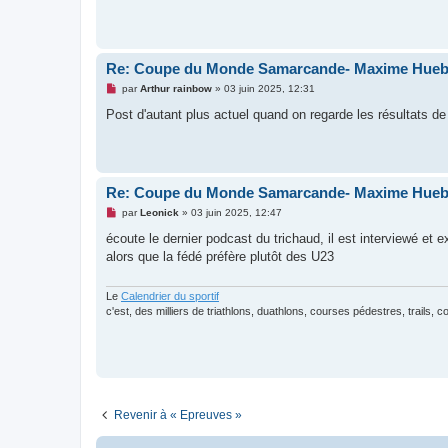
l
u
Re: Coupe du Monde Samarcande- Maxime Hue
M
par
Arthur rainbow
»
03 juin 2025, 12:31
e
s
Post d'autant plus actuel quand on regarde les résultats de
s
a
g
e
n
o
Re: Coupe du Monde Samarcande- Maxime Hue
n
l
M
par
Leonick
»
03 juin 2025, 12:47
u
e
s
écoute le dernier podcast du trichaud, il est interviewé et e
s
alors que la fédé préfère plutôt des U23
a
g
e
n
Le
Calendrier du sportif
o
c'est, des milliers de triathlons, duathlons, courses pédestres, trails, 
n
l
u
Revenir à « Epreuves »