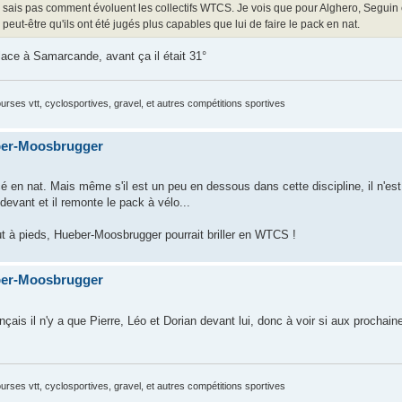
e sais pas comment évoluent les collectifs WTCS. Je vois que pour Alghero, Seguin 
 peut-être qu'ils ont été jugés plus capables que lui de faire le pack en nat.
lace à Samarcande, avant ça il était 31°
courses vtt, cyclosportives, gravel, et autres compétitions sportives
ber-Moosbrugger
lacé en nat. Mais même s'il est un peu en dessous dans cette discipline, il n'es
evant et il remonte le pack à vélo...
ut à pieds, Hueber-Moosbrugger pourrait briller en WTCS !
ber-Moosbrugger
çais il n'y a que Pierre, Léo et Dorian devant lui, donc à voir si aux proch
courses vtt, cyclosportives, gravel, et autres compétitions sportives