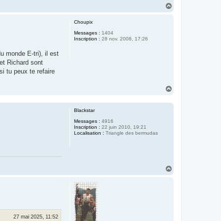
H
a
u
Choupix
t
Messages :
1404
Inscription :
28 nov. 2008, 17:26
 monde E-tri), il est
et Richard sont
si tu peux te refaire
H
a
u
t
Blackstar
Messages :
4916
Inscription :
22 juin 2010, 19:21
Localisation :
Triangle des bermudas
H
a
u
t
27 mai 2025, 11:52