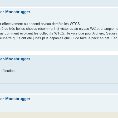
ber-Moosbrugger
st effectivement au second niveau derrière les WTCS.
montré de très belles choses récemment (2 victoires au niveau WC et champion du
pas comment évoluent les collectifs WTCS. Je vois que pour Alghero, Seguin 
eut-être qu'ils ont été jugés plus capables que lui de faire le pack en nat. Car 
ber-Moosbrugger
 sélection
.
ber-Moosbrugger