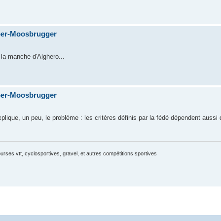
ber-Moosbrugger
 la manche d'Alghero...
ber-Moosbrugger
xplique, un peu, le problème : les critères définis par la fédé dépendent aussi d
courses vtt, cyclosportives, gravel, et autres compétitions sportives