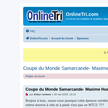
OnlineTri.com
Le forum du triathlon & duathlon dep
FAQ
OnlineTri.com
Accueil du forum
Epreuves
⚠️
I
Coupe du Monde Samarcande- Maxime
Règles du forum
Coupe du Monde Samarcande- Maxime Hu
M
par
Arthur rainbow
»
26 mai 2025, 13:13
e
s
Bonjour à tous, savez-vous pourquoi cette épreuve semble
s
même énorme à vélo et à pieds n'est pas en WTCS ???
a