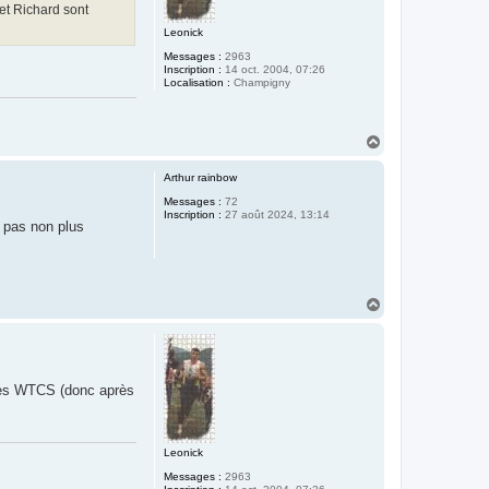
et Richard sont
Leonick
Messages :
2963
Inscription :
14 oct. 2004, 07:26
Localisation :
Champigny
H
a
u
Arthur rainbow
t
Messages :
72
Inscription :
27 août 2024, 13:14
t pas non plus
H
a
u
t
aines WTCS (donc après
Leonick
Messages :
2963