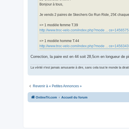
g
Bonjour à tous,
e
n
o
Je vends 2 paires de Skechers Go Run Ride, 25€ chaque p
n
l
u
=> 1 modèle femme T.39
http://www.troc-velo.com/index.php?mode ... ce=1456575
=> 1 modèle homme T.44
http://www.troc-velo.com/index.php?mode ... ce=1456343
Correction, la paire est en 44 soit 28,5cm en longueur de p
La vérité n'est jamais amusante à dire, sans cela tout le monde la dirait
Revenir à « Petites Annonces »
OnlineTri.com
Accueil du forum