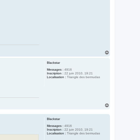
H
a
u
Blackstar
t
Messages :
4916
Inscription :
22 juin 2010, 19:21
Localisation :
Triangle des bermudas
H
a
u
t
Blackstar
Messages :
4916
Inscription :
22 juin 2010, 19:21
Localisation :
Triangle des bermudas