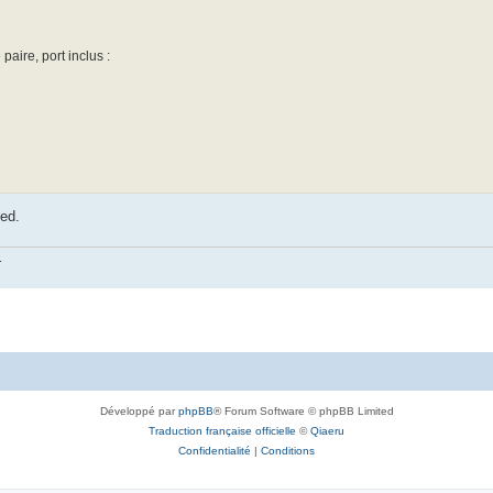
aire, port inclus :
ied.
.
Développé par
phpBB
® Forum Software © phpBB Limited
Traduction française officielle
©
Qiaeru
Confidentialité
|
Conditions