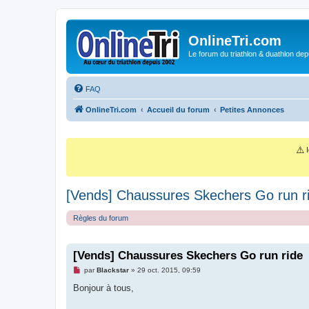
OnlineTri.com
Le forum du triathlon & duathlon dep
FAQ
OnlineTri.com
Accueil du forum
Petites Annonces
⚠️
I
[Vends] Chaussures Skechers Go run r
Règles du forum
[Vends] Chaussures Skechers Go run ride
M
par
Blackstar
»
29 oct. 2015, 09:59
e
s
Bonjour à tous,
s
a