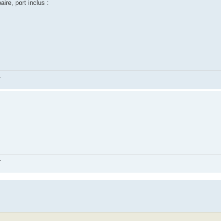
re, port inclus :
.
.