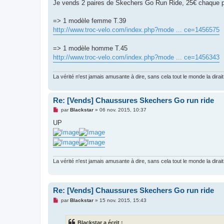
g
Je vends 2 paires de Skechers Go Run Ride, 25€ chaque pai
e
n
o
=> 1 modèle femme T.39
n
http://www.troc-velo.com/index.php?mode ... ce=1456575
l
u
=> 1 modèle homme T.45
http://www.troc-velo.com/index.php?mode ... ce=1456343
La vérité n'est jamais amusante à dire, sans cela tout le monde la dirait
Re: [Vends] Chaussures Skechers Go run ride
M
par
Blackstar
»
06 nov. 2015, 10:37
e
s
UP
s
a
g
e
n
o
La vérité n'est jamais amusante à dire, sans cela tout le monde la dirait
n
l
u
Re: [Vends] Chaussures Skechers Go run ride
M
par
Blackstar
»
15 nov. 2015, 15:43
e
s
s
Blackstar a écrit :
a