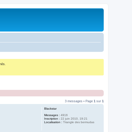
nés.
3 messages • Page
1
sur
1
Blackstar
Messages :
4916
Inscription :
22 juin 2010, 19:21
Localisation :
Triangle des bermudas