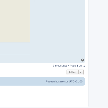
H
a
3 messages • Page
1
sur
1
u
t
Aller
Fuseau horaire sur
UTC+01:00