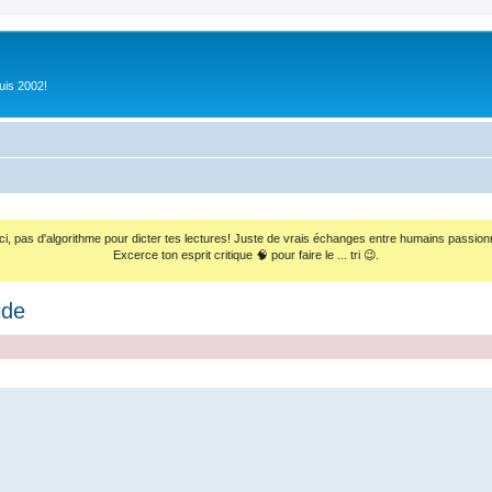
uis 2002!
ci, pas d'algorithme pour dicter tes lectures! Juste de vrais échanges entre humains passion
Excerce ton esprit critique 🧠 pour faire le ... tri 😉.
ide