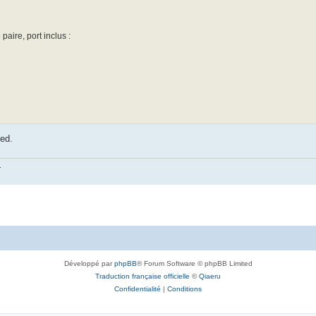
aire, port inclus :
ied.
.
Développé par
phpBB
® Forum Software © phpBB Limited
Traduction française officielle
©
Qiaeru
Confidentialité
|
Conditions