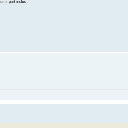
re, port inclus :
.
.