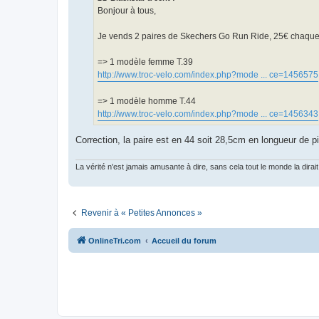
g
Bonjour à tous,
e
n
o
Je vends 2 paires de Skechers Go Run Ride, 25€ chaque p
n
l
u
=> 1 modèle femme T.39
http://www.troc-velo.com/index.php?mode ... ce=1456575
=> 1 modèle homme T.44
http://www.troc-velo.com/index.php?mode ... ce=1456343
Correction, la paire est en 44 soit 28,5cm en longueur de p
La vérité n'est jamais amusante à dire, sans cela tout le monde la dirait
Revenir à « Petites Annonces »
OnlineTri.com
Accueil du forum