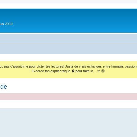
uis 2002!
ci, pas d'algorithme pour dicter tes lectures! Juste de vrais échanges entre humains passion
Excerce ton esprit critique 🧠 pour faire le ... tri 😉.
ide