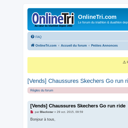
OnlineTri.com
Le forum du triathlon & duathlon dep
FAQ
OnlineTri.com
Accueil du forum
Petites Annonces
⚠️
I
[Vends] Chaussures Skechers Go run r
Règles du forum
[Vends] Chaussures Skechers Go run ride
M
par
Blackstar
»
29 oct. 2015, 09:59
e
s
Bonjour à tous,
s
a