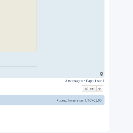
H
a
3 messages • Page
1
sur
1
u
t
Aller
Fuseau horaire sur
UTC+01:00