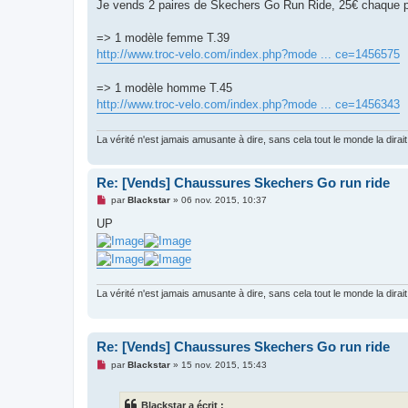
g
Je vends 2 paires de Skechers Go Run Ride, 25€ chaque pai
e
n
o
=> 1 modèle femme T.39
n
http://www.troc-velo.com/index.php?mode ... ce=1456575
l
u
=> 1 modèle homme T.45
http://www.troc-velo.com/index.php?mode ... ce=1456343
La vérité n'est jamais amusante à dire, sans cela tout le monde la dirait
Re: [Vends] Chaussures Skechers Go run ride
M
par
Blackstar
»
06 nov. 2015, 10:37
e
s
UP
s
a
g
e
n
o
La vérité n'est jamais amusante à dire, sans cela tout le monde la dirait
n
l
u
Re: [Vends] Chaussures Skechers Go run ride
M
par
Blackstar
»
15 nov. 2015, 15:43
e
s
s
Blackstar a écrit :
a