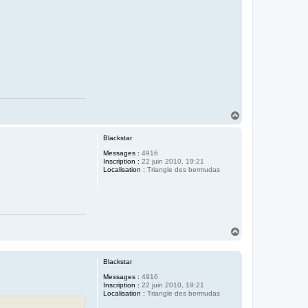
H
a
u
Blackstar
t
Messages :
4916
Inscription :
22 juin 2010, 19:21
Localisation :
Triangle des bermudas
H
a
u
t
Blackstar
Messages :
4916
Inscription :
22 juin 2010, 19:21
Localisation :
Triangle des bermudas