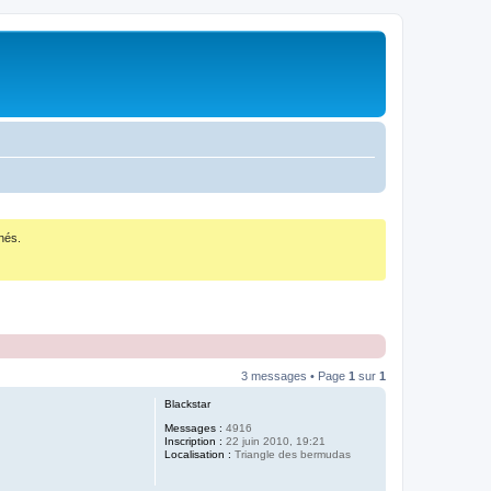
nés.
3 messages • Page
1
sur
1
Blackstar
Messages :
4916
Inscription :
22 juin 2010, 19:21
Localisation :
Triangle des bermudas