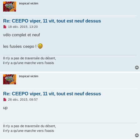
tropical victim
Re: CEEPO viper, 11 vit, tout est neuf dessus
M
18 déc. 2015, 13:20
e
s
vélo complet et neuf
s
a
g
les fusées ceepo !
e
n
o
Il n'y a pas de traversée du désert,
n
il n'y a qu'une marche vers l'oasis
l
u
tropical victim
Re: CEEPO viper, 11 vit, tout est neuf dessus
M
26 déc. 2015, 09:57
e
s
up
s
a
g
e
n
Il n'y a pas de traversée du désert,
o
il n'y a qu'une marche vers l'oasis
n
l