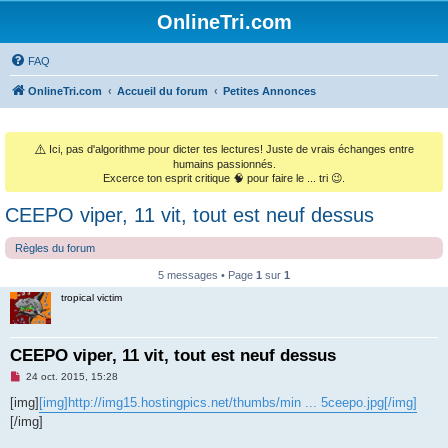
OnlineTri.com
FAQ
OnlineTri.com
Accueil du forum
Petites Annonces
⚠️
Ici, pas d'algorithme pour dicter tes lectures! Juste de vrais échanges entre
humains passionnés.
Excerce ton esprit critique 🧠 pour faire le ... tri 😉.
CEEPO viper, 11 vit, tout est neuf dessus
Règles du forum
5 messages • Page
1
sur
1
tropical victim
CEEPO viper, 11 vit, tout est neuf dessus
M
24 oct. 2015, 15:28
e
s
[img]
[img]http://img15.hostingpics.net/thumbs/min ... 5ceepo.jpg[/img]
s
[/img]
a
g
e