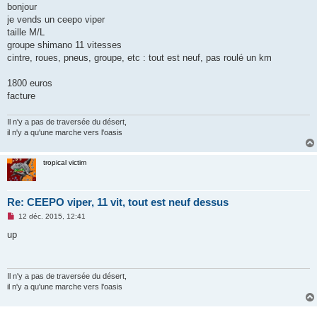
bonjour
n
o
je vends un ceepo viper
n
taille M/L
l
u
groupe shimano 11 vitesses
cintre, roues, pneus, groupe, etc : tout est neuf, pas roulé un km
1800 euros
facture
Il n'y a pas de traversée du désert,
il n'y a qu'une marche vers l'oasis
tropical victim
Re: CEEPO viper, 11 vit, tout est neuf dessus
M
12 déc. 2015, 12:41
e
s
up
s
a
g
e
n
Il n'y a pas de traversée du désert,
o
il n'y a qu'une marche vers l'oasis
n
l
u