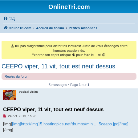
OnlineTri.com
FAQ
OnlineTri.com
Accueil du forum
Petites Annonces
⚠️
Ici, pas d'algorithme pour dicter tes lectures! Juste de vrais échanges entre
humains passionnés.
Excerce ton esprit critique 🧠 pour faire le ... tri 😉.
CEEPO viper, 11 vit, tout est neuf dessus
Règles du forum
5 messages • Page
1
sur
1
tropical victim
CEEPO viper, 11 vit, tout est neuf dessus
M
24 oct. 2015, 15:28
e
s
[img]
[img]http://img15.hostingpics.net/thumbs/min ... 5ceepo.jpg[/img]
s
[/img]
a
g
e