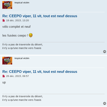
tropical victim
Re: CEEPO viper, 11 vit, tout est neuf dessus
M
18 déc. 2015, 13:20
e
s
vélo complet et neuf
s
a
g
les fusées ceepo !
e
n
o
Il n'y a pas de traversée du désert,
n
il n'y a qu'une marche vers l'oasis
l
u
tropical victim
Re: CEEPO viper, 11 vit, tout est neuf dessus
M
26 déc. 2015, 09:57
e
s
up
s
a
g
e
n
Il n'y a pas de traversée du désert,
o
il n'y a qu'une marche vers l'oasis
n
l