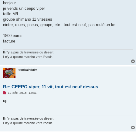
bonjour
n
o
je vends un ceepo viper
n
taille M/L
l
u
groupe shimano 11 vitesses
cintre, roues, pneus, groupe, etc : tout est neuf, pas roulé un km
1800 euros
facture
Il n'y a pas de traversée du désert,
il n'y a qu'une marche vers l'oasis
tropical victim
Re: CEEPO viper, 11 vit, tout est neuf dessus
M
12 déc. 2015, 12:41
e
s
up
s
a
g
e
n
Il n'y a pas de traversée du désert,
o
il n'y a qu'une marche vers l'oasis
n
l
u