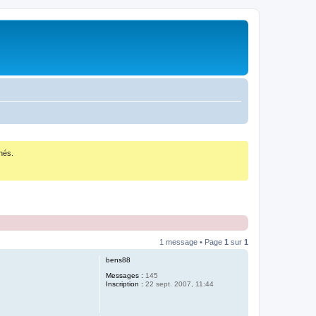
nés.
1 message • Page
1
sur
1
bens88
Messages :
145
Inscription :
22 sept. 2007, 11:44