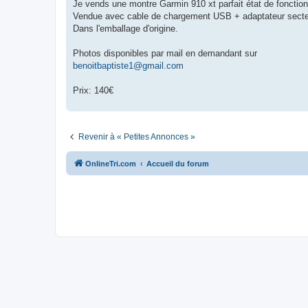
g
Je vends une montre Garmin 910 xt parfait état de fonctio
e
Vendue avec cable de chargement USB + adaptateur secteur 
n
o
Dans l'emballage d'origine.
n
l
u
Photos disponibles par mail en demandant sur
benoitbaptiste1@gmail.com
Prix: 140€
Revenir à « Petites Annonces »
OnlineTri.com
Accueil du forum