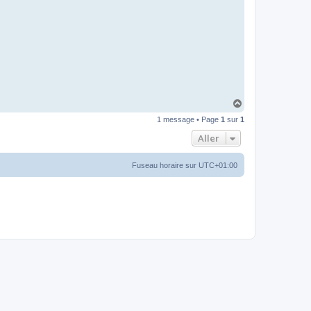
H
a
1 message • Page
1
sur
1
u
t
Aller
Fuseau horaire sur
UTC+01:00