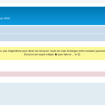
uis 2002!
ci, pas d'algorithme pour dicter tes lectures! Juste de vrais échanges entre humains passion
Excerce ton esprit critique 🧠 pour faire le ... tri 😉.