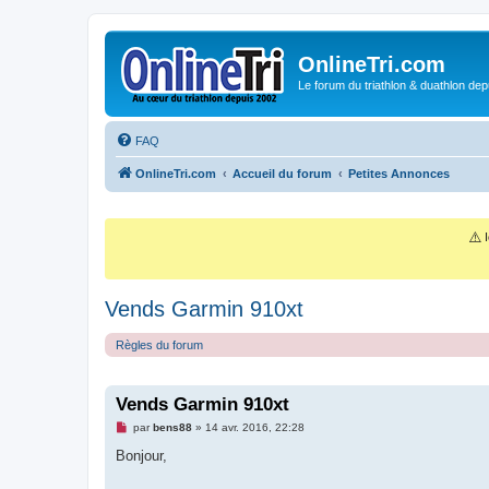
OnlineTri.com
Le forum du triathlon & duathlon dep
FAQ
OnlineTri.com
Accueil du forum
Petites Annonces
⚠️
I
Vends Garmin 910xt
Règles du forum
Vends Garmin 910xt
M
par
bens88
»
14 avr. 2016, 22:28
e
s
Bonjour,
s
a