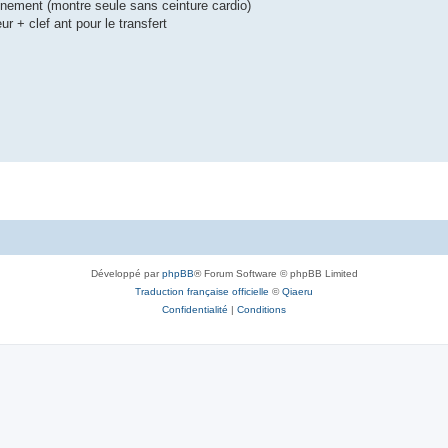
nnement (montre seule sans ceinture cardio)
+ clef ant pour le transfert
Développé par
phpBB
® Forum Software © phpBB Limited
Traduction française officielle
©
Qiaeru
Confidentialité
|
Conditions