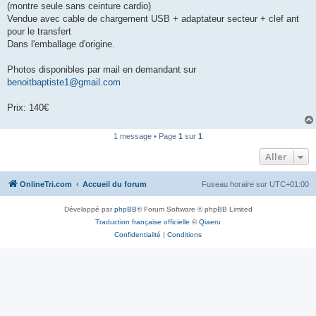
(montre seule sans ceinture cardio)
n
o
Vendue avec cable de chargement USB + adaptateur secteur + clef ant
n
pour le transfert
l
u
Dans l'emballage d'origine.
Photos disponibles par mail en demandant sur
benoitbaptiste1@gmail.com
Prix: 140€
1 message • Page
1
sur
1
Aller
OnlineTri.com
Accueil du forum
Fuseau horaire sur
UTC+01:00
Développé par
phpBB
® Forum Software © phpBB Limited
Traduction française officielle
©
Qiaeru
Confidentialité
|
Conditions