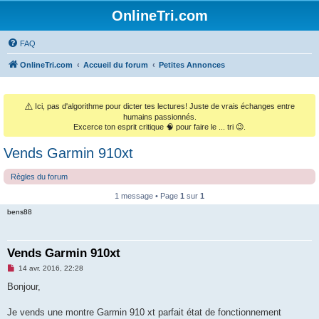
OnlineTri.com
FAQ
OnlineTri.com
Accueil du forum
Petites Annonces
⚠️
Ici, pas d'algorithme pour dicter tes lectures! Juste de vrais échanges entre
humains passionnés.
Excerce ton esprit critique 🧠 pour faire le ... tri 😉.
Vends Garmin 910xt
Règles du forum
1 message • Page
1
sur
1
bens88
Vends Garmin 910xt
M
14 avr. 2016, 22:28
e
s
Bonjour,
s
a
g
Je vends une montre Garmin 910 xt parfait état de fonctionnement
e