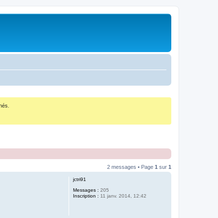
nés.
2 messages • Page
1
sur
1
jctri91
Messages :
205
Inscription :
11 janv. 2014, 12:42