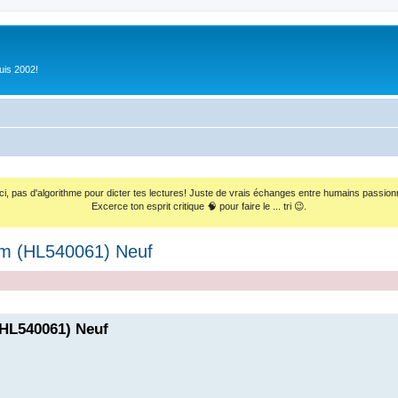
uis 2002!
ci, pas d'algorithme pour dicter tes lectures! Juste de vrais échanges entre humains passion
Excerce ton esprit critique 🧠 pour faire le ... tri 😉.
orm (HL540061) Neuf
(HL540061) Neuf