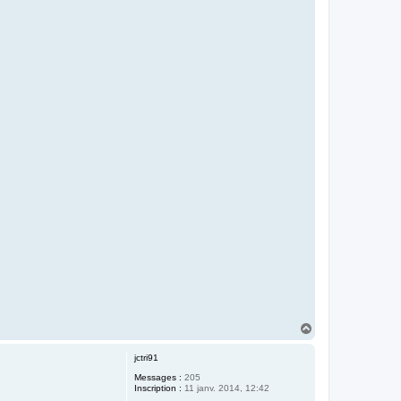
H
a
u
jctri91
t
Messages :
205
Inscription :
11 janv. 2014, 12:42