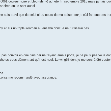
61 couleur noire et bleu (shiny) acheté fin septembre 2015 mais jamais ouve
ssoires qui le sont aussi.
 me suis servi que de celui-ci au cours de ma saison car je n'ai fait que des i
 et sur un triple ironman à Lensahn donc je ne l'utiliserai pas.
ais pas pouvoir en dire plus car ne l'ayant jamais porté, je ne peux pas vous d
hotos vous démontrant qu'il est neuf. Le wing57 dont je me sers à été cust
ros
n colissimo recommandé avec assurance.