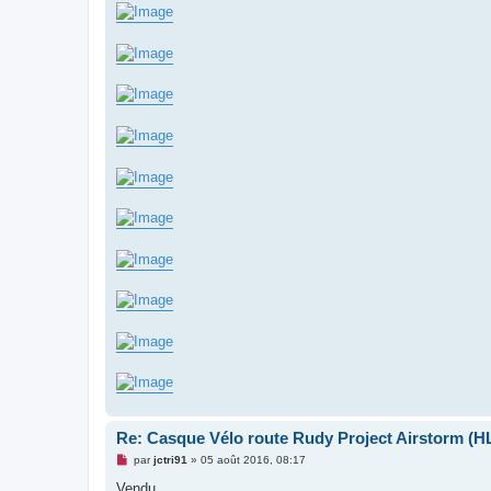
Re: Casque Vélo route Rudy Project Airstorm (H
M
par
jctri91
»
05 août 2016, 08:17
e
s
Vendu.