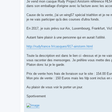
g
Je vend mon casque Rudy Project Airstorm référence HL5400
e
dans son emballage d'origine avec la facture avec les acce
n
o
n
Cause de la vente, j'ai un wing57 spécial triathlon et je ne
l
u
je ne vais participer qu'à des courses d'ultra fonds.
En 2017, je suis prévu sur Aix, Luxembourg, Frankfurt, Vichy
Autant faire plaisir à une personne qui en aurait l'utilité.
http://rudyfrance.fr/casques/917-airstorm.html
Toute la description est dans le lien ci -dessus et je ne v
vous raconter des mensonges. Je préfère vous mette des p
Platon donc lui je le garde.
Prix de vente hors frais de livraison sur le site : 154.00 Eu
Mon prix de vente : 150 Euros mais les fdp sont inclus e
Au plaisir de vous voir le porter un jour.
Sportivement