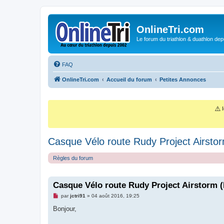
OnlineTri.com
Le forum du triathlon & duathlon dep
FAQ
OnlineTri.com
Accueil du forum
Petites Annonces
⚠️
I
Casque Vélo route Rudy Project Airst
Règles du forum
Casque Vélo route Rudy Project Airstorm 
M
par
jctri91
»
04 août 2016, 19:25
e
s
Bonjour,
s
a