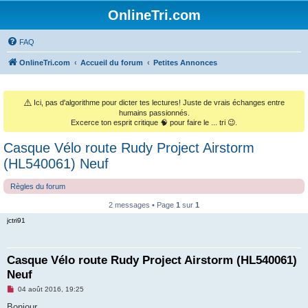
OnlineTri.com
FAQ
OnlineTri.com
Accueil du forum
Petites Annonces
⚠️
Ici, pas d'algorithme pour dicter tes lectures! Juste de vrais échanges entre
humains passionnés.
Excerce ton esprit critique 🧠 pour faire le ... tri 😉.
Casque Vélo route Rudy Project Airstorm
(HL540061) Neuf
Règles du forum
2 messages • Page
1
sur
1
jctri91
Casque Vélo route Rudy Project Airstorm (HL540061)
Neuf
M
04 août 2016, 19:25
e
s
Bonjour,