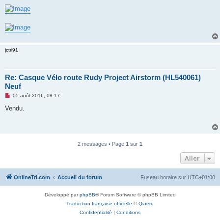
jctri91
Re: Casque Vélo route Rudy Project Airstorm (HL540061)
Neuf
M
05 août 2016, 08:17
e
s
Vendu.
s
a
g
e
n
o
2 messages • Page
1
sur
1
n
l
Aller
u
OnlineTri.com
Accueil du forum
Fuseau horaire sur
UTC+01:00
Développé par
phpBB
® Forum Software © phpBB Limited
Traduction française officielle
©
Qiaeru
Confidentialité
|
Conditions