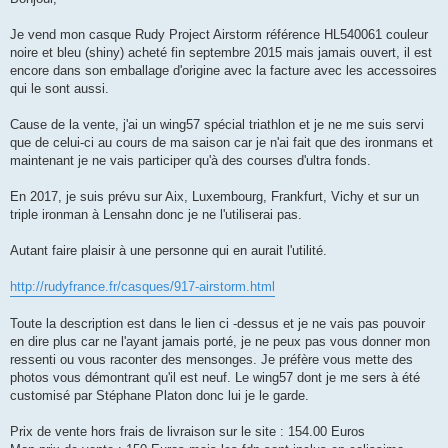
s
a
g
Je vend mon casque Rudy Project Airstorm référence HL540061 couleur
e
noire et bleu (shiny) acheté fin septembre 2015 mais jamais ouvert, il est
n
o
encore dans son emballage d'origine avec la facture avec les accessoires
n
qui le sont aussi.
l
u
Cause de la vente, j'ai un wing57 spécial triathlon et je ne me suis servi
que de celui-ci au cours de ma saison car je n'ai fait que des ironmans et
maintenant je ne vais participer qu'à des courses d'ultra fonds.
En 2017, je suis prévu sur Aix, Luxembourg, Frankfurt, Vichy et sur un
triple ironman à Lensahn donc je ne l'utiliserai pas.
Autant faire plaisir à une personne qui en aurait l'utilité.
http://rudyfrance.fr/casques/917-airstorm.html
Toute la description est dans le lien ci -dessus et je ne vais pas pouvoir
en dire plus car ne l'ayant jamais porté, je ne peux pas vous donner mon
ressenti ou vous raconter des mensonges. Je préfère vous mette des
photos vous démontrant qu'il est neuf. Le wing57 dont je me sers à été
customisé par Stéphane Platon donc lui je le garde.
Prix de vente hors frais de livraison sur le site : 154.00 Euros