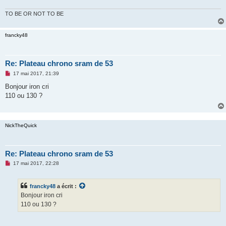
n
o
TO BE OR NOT TO BE
n
l
u
francky48
Re: Plateau chrono sram de 53
M
17 mai 2017, 21:39
e
s
Bonjour iron cri
s
110 ou 130 ?
a
g
e
n
o
NickTheQuick
n
l
u
Re: Plateau chrono sram de 53
M
17 mai 2017, 22:28
e
s
s
francky48
a écrit :
a
g
Bonjour iron cri
e
110 ou 130 ?
n
o
n
l