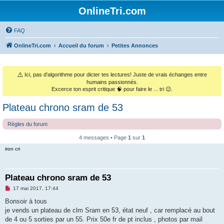
OnlineTri.com
FAQ
OnlineTri.com
Accueil du forum
Petites Annonces
⚠️
Ici, pas d'algorithme pour dicter tes lectures! Juste de vrais échanges entre
humains passionnés.
Excerce ton esprit critique 🧠 pour faire le ... tri 😉.
Plateau chrono sram de 53
Règles du forum
4 messages • Page
1
sur
1
iron cri
Plateau chrono sram de 53
M
17 mai 2017, 17:44
e
s
Bonsoir à tous
s
je vends un plateau de clm Sram en 53, état neuf , car remplacé au bout
a
g
de 4 ou 5 sorties par un 55. Prix 50e fr de pt inclus , photos par mail
e