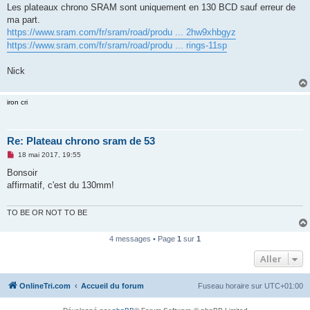
u
Les plateaux chrono SRAM sont uniquement en 130 BCD sauf erreur de
ma part.
https://www.sram.com/fr/sram/road/produ ... 2hw9xhbgyz
https://www.sram.com/fr/sram/road/produ ... rings-11sp
Nick
iron cri
Re: Plateau chrono sram de 53
M
18 mai 2017, 19:55
e
s
Bonsoir
s
affirmatif, c'est du 130mm!
a
g
e
n
TO BE OR NOT TO BE
o
n
l
4 messages • Page
1
sur
1
u
Aller
OnlineTri.com
Accueil du forum
Fuseau horaire sur
UTC+01:00