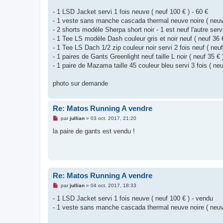
g
e
- 1 LSD Jacket servi 1 fois neuve ( neuf 100 € ) - 60 €
n
o
- 1 veste sans manche cascada thermal neuve noire ( neuv
n
- 2 shorts modèle Sherpa short noir - 1 est neuf l'autre servi 
l
u
- 1 Tee LS modèle Dash couleur gris et noir neuf ( neuf 36 €
- 1 Tee LS Dach 1/2 zip couleur noir servi 2 fois neuf ( neuf
- 1 paires de Gants Greenlight neuf taille L noir ( neuf 35 € 
- 1 paire de Mazama taille 45 couleur bleu servi 3 fois ( ne
photo sur demande
Re: Matos Running A vendre
M
par
jullian
»
03 oct. 2017, 21:20
e
s
la paire de gants est vendu !
s
a
g
e
n
o
n
Re: Matos Running A vendre
l
u
M
par
jullian
»
04 oct. 2017, 18:33
e
s
- 1 LSD Jacket servi 1 fois neuve ( neuf 100 € ) - vendu
s
- 1 veste sans manche cascada thermal neuve noire ( neuv
a
g
e