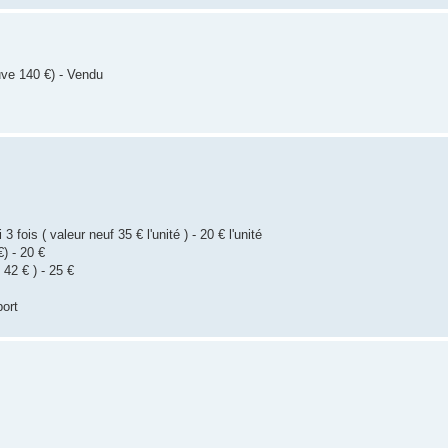
euve 140 €) - Vendu
3 fois ( valeur neuf 35 € l'unité ) - 20 € l'unité
) - 20 €
 42 € ) - 25 €
port