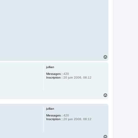
H
a
u
jullian
t
Messages :
420
Inscription :
20 juin 2006, 08:12
H
a
u
t
jullian
Messages :
420
Inscription :
20 juin 2006, 08:12
H