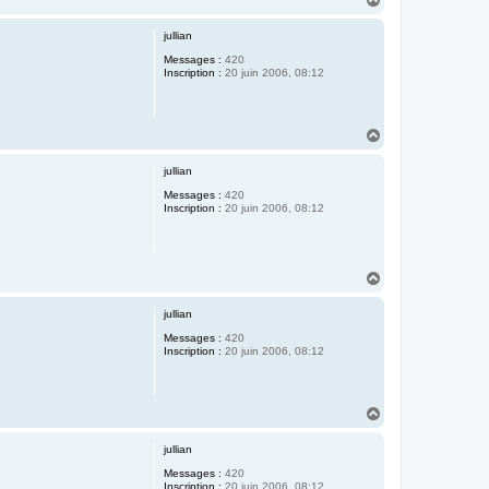
a
u
jullian
t
Messages :
420
Inscription :
20 juin 2006, 08:12
H
a
u
jullian
t
Messages :
420
Inscription :
20 juin 2006, 08:12
H
a
u
jullian
t
Messages :
420
Inscription :
20 juin 2006, 08:12
H
a
u
jullian
t
Messages :
420
Inscription :
20 juin 2006, 08:12