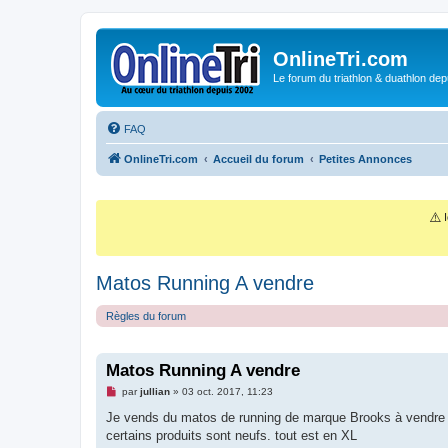
OnlineTri.com
Le forum du triathlon & duathlon dep
FAQ
OnlineTri.com
Accueil du forum
Petites Annonces
⚠️
I
Matos Running A vendre
Règles du forum
Matos Running A vendre
M
par
jullian
»
03 oct. 2017, 11:23
e
s
Je vends du matos de running de marque Brooks à vendre
s
certains produits sont neufs. tout est en XL
a