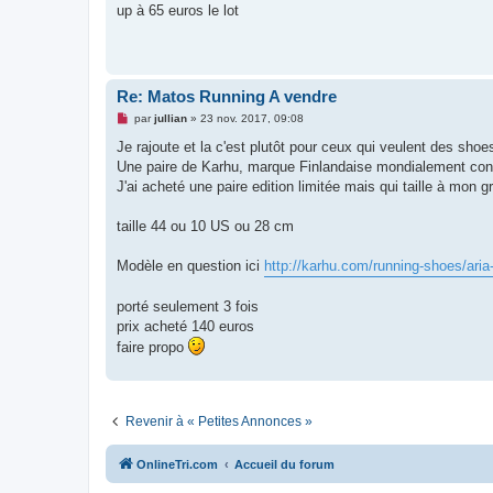
s
up à 65 euros le lot
s
a
g
e
n
o
Re: Matos Running A vendre
n
l
M
par
jullian
»
23 nov. 2017, 09:08
u
e
s
Je rajoute et la c'est plutôt pour ceux qui veulent des shoes
s
Une paire de Karhu, marque Finlandaise mondialement co
a
g
J'ai acheté une paire edition limitée mais qui taille à mon g
e
n
o
taille 44 ou 10 US ou 28 cm
n
l
u
Modèle en question ici
http://karhu.com/running-shoes/aria-
porté seulement 3 fois
prix acheté 140 euros
faire propo
Revenir à « Petites Annonces »
OnlineTri.com
Accueil du forum