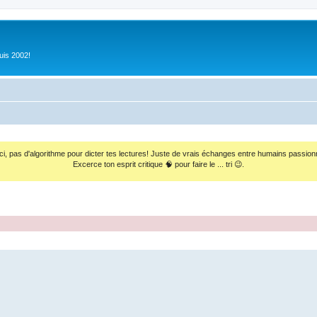
uis 2002!
ci, pas d'algorithme pour dicter tes lectures! Juste de vrais échanges entre humains passion
Excerce ton esprit critique 🧠 pour faire le ... tri 😉.