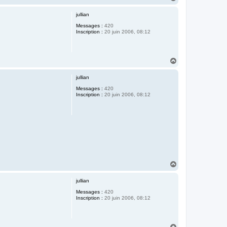
a
u
jullian
t
Messages :
420
Inscription :
20 juin 2006, 08:12
H
a
u
jullian
t
Messages :
420
Inscription :
20 juin 2006, 08:12
H
a
u
jullian
t
Messages :
420
Inscription :
20 juin 2006, 08:12
H