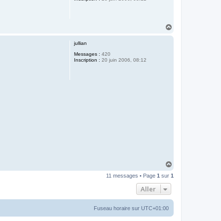
H
a
u
jullian
t
Messages :
420
Inscription :
20 juin 2006, 08:12
H
a
11 messages • Page
1
sur
1
u
t
Aller
Fuseau horaire sur
UTC+01:00