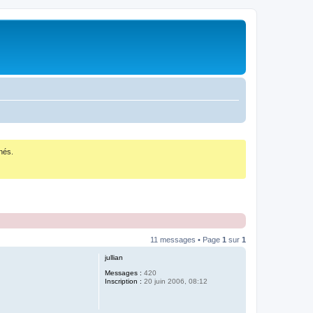
nés.
11 messages • Page
1
sur
1
jullian
Messages :
420
Inscription :
20 juin 2006, 08:12