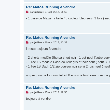
n
o
Re: Matos Running A vendre
n
l
M
par
jullian
»
07 oct. 2017, 08:58
u
e
s
- 1 paire de Mazama taille 45 couleur bleu servi 3 fois ( n
s
a
g
e
n
o
Re: Matos Running A vendre
n
l
M
par
jullian
»
10 oct. 2017, 13:32
u
e
s
il reste toujours à vendre
s
a
g
- 2 shorts modèle Sherpa short noir - 1 est neuf l'autre servi 
e
- 1 Tee LS modèle Dash couleur gris et noir neuf ( neuf 36 €
n
o
- 1 Tee LS Dach 1/2 zip couleur noir servi 2 fois neuf ( neuf
n
l
u
un prix pour le lot complet à 80 euros le tout sans frais de 
Re: Matos Running A vendre
M
par
jullian
»
15 oct. 2017, 19:53
e
s
toujours à vendre
s
a
g
e