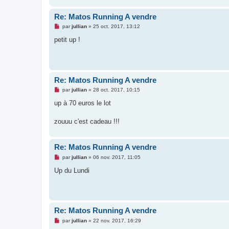
n
o
Re: Matos Running A vendre
n
l
M
par
jullian
»
25 oct. 2017, 13:12
u
e
s
petit up !
s
a
g
e
n
o
Re: Matos Running A vendre
n
l
M
par
jullian
»
28 oct. 2017, 10:15
u
e
s
up à 70 euros le lot
s
a
g
zouuu c'est cadeau !!!
e
n
o
n
Re: Matos Running A vendre
l
M
u
par
jullian
»
06 nov. 2017, 11:05
e
s
Up du Lundi
s
a
g
e
n
o
Re: Matos Running A vendre
n
l
M
par
jullian
»
22 nov. 2017, 16:29
u
e