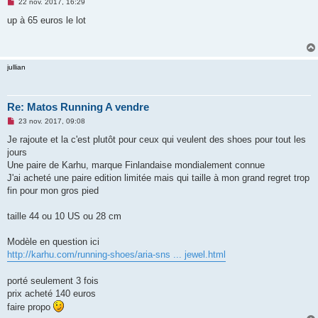
M
22 nov. 2017, 16:29
e
s
up à 65 euros le lot
s
a
g
e
n
jullian
o
n
l
u
Re: Matos Running A vendre
M
23 nov. 2017, 09:08
e
s
Je rajoute et la c'est plutôt pour ceux qui veulent des shoes pour tout les
s
jours
a
g
Une paire de Karhu, marque Finlandaise mondialement connue
e
J'ai acheté une paire edition limitée mais qui taille à mon grand regret trop
n
o
fin pour mon gros pied
n
l
u
taille 44 ou 10 US ou 28 cm
Modèle en question ici
http://karhu.com/running-shoes/aria-sns ... jewel.html
porté seulement 3 fois
prix acheté 140 euros
faire propo