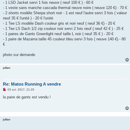
- 1 LSD Jacket servi 1 fois neuve ( neuf 100 € ) - 60 €
n
o
- 1 veste sans manche cascada thermal neuve noire ( neuve 120 €) - 70 €
n
- 2 shorts modèle Sherpa short noir - 1 est neuf l'autre servi 3 fois ( valeur
l
u
neuf 35 € l'unité ) - 20 € l'unité
- 1 Tee LS modèle Dash couleur gris et noir neuf ( neuf 36 €) - 20 €
- 1 Tee LS Dach 1/2 zip couleur noir servi 2 fois neuf ( neuf 42 € ) - 25 €
- 1 paires de Gants Greenlight neuf taille L noir ( neuf 35 € ) - 20 €
- 1 paire de Mazama taille 45 couleur bleu servi 3 fois ( neuve 140 €) - 80
€
photo sur demande
jullian
Re: Matos Running A vendre
M
03 oct. 2017, 21:20
e
s
la paire de gants est vendu !
s
a
g
e
n
o
jullian
n
l
u