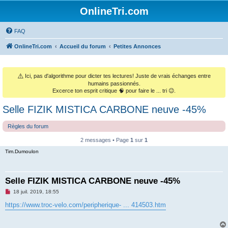
OnlineTri.com
FAQ
OnlineTri.com
Accueil du forum
Petites Annonces
⚠️
Ici, pas d'algorithme pour dicter tes lectures! Juste de vrais échanges entre
humains passionnés.
Excerce ton esprit critique 🧠 pour faire le ... tri 😉.
Selle FIZIK MISTICA CARBONE neuve -45%
Règles du forum
2 messages • Page
1
sur
1
Tim.Dumoulon
Selle FIZIK MISTICA CARBONE neuve -45%
M
18 juil. 2019, 18:55
e
s
https://www.troc-velo.com/peripherique- ... 414503.htm
s
a
g
e